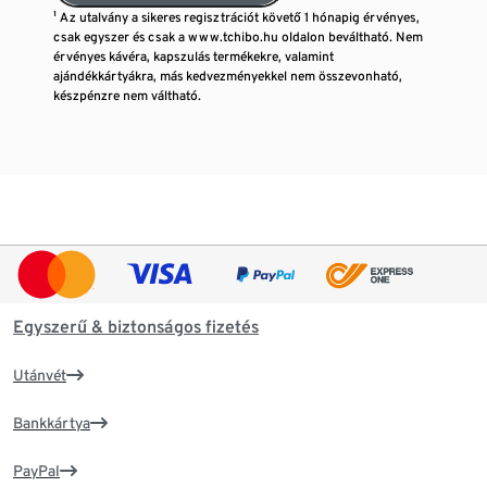
¹ Az utalvány a sikeres regisztrációt követő 1 hónapig érvényes,
csak egyszer és csak a www.tchibo.hu oldalon beváltható. Nem
érvényes kávéra, kapszulás termékekre, valamint
ajándékkártyákra, más kedvezményekkel nem összevonható,
készpénzre nem váltható.
Egyszerű & biztonságos fizetés
Utánvét
Bankkártya
PayPal