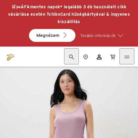
🛒✂️ÁFAmentes napok* legalább 3 db használati cikk
vásárlása esetén TchiboCard hűségkártyával & ingyenes
kiszállítás
Megnézem
További információk