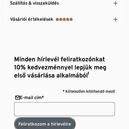
Szállítás & visszaküldés
Vásárlói értékelések
Minden hírlevél feliratkozónkat
10% kedvezménnyel lepjük meg
első vásárlása alkalmából¹
* Kötelezően kitöltendő mező
E-mail cím*
Feliratkozom a hírlevélre