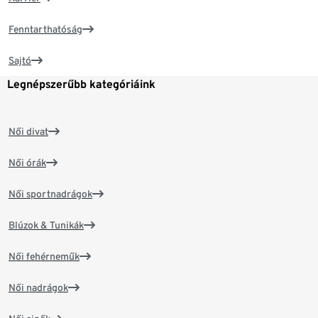
Fenntarthatóság
Sajtó
Legnépszerűbb kategóriáink
Női divat
Női órák
Női sportnadrágok
Blúzok & Tunikák
Női fehérneműk
Női nadrágok