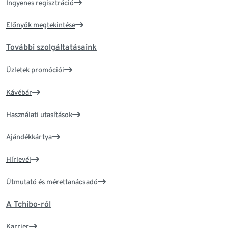
Ingyenes regisztráció
Előnyök megtekintése
További szolgáltatásaink
Üzletek promóciói
Kávébár
Használati utasítások
Ajándékkártya
Hírlevél
Útmutató és mérettanácsadó
A Tchibo-ról
Karrier