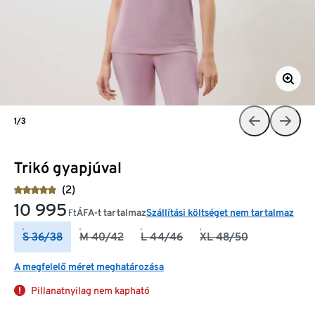
1/3
Trikó gyapjúval
(2)
10 995
ÁFA-t tartalmaz
Szállítási költséget nem tartalmaz
Ft
S 36/38
M 40/42
L 44/46
XL 48/50
A megfelelő méret meghatározása
Pillanatnyilag nem kapható