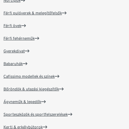
Női cipők
Férfi pulóverek & melegítőfelsők
Férfi övek
Férfi fehérneműk
Gyerekdivat
Babaruhák
Cafissimo modellek és színek
Bőröndök & utazási kiegészítők
Ágyneműk & lepedők
Sporteszközök és sportfelszerelések
Kerti & erkélybútorok