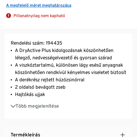
A megfelelő méret meghatározása
Pillanatnyilag nem kapható
Rendelési szám: 194435
A DryActive Plus kidolgozásnak köszönhetően
lélegző, nedvességelvezető és gyorsan szárad
A viszkóztartalmú, különösen lágy esésű anyagnak
köszönhetően rendkívül kényelmes viseletet biztosít
A derékrész rejtett húzózsinórral
2 oldalsó bevágott zseb
Hajtókás ujjak
Oldalhasítékok
Több megjelenítése
Kerekített V-nyakkivágás
Termékleírás