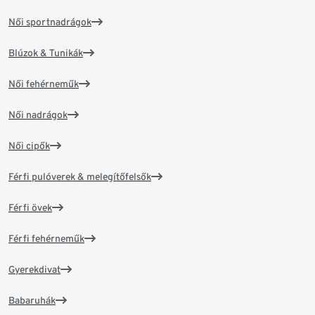
Női sportnadrágok
Blúzok & Tunikák
Női fehérneműk
Női nadrágok
Női cipők
Férfi pulóverek & melegítőfelsők
Férfi övek
Férfi fehérneműk
Gyerekdivat
Babaruhák