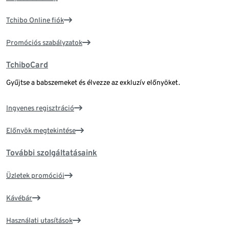
Tchibo Online fiók
Promóciós szabályzatok
TchiboCard
Gyűjtse a babszemeket és élvezze az exkluzív előnyöket.
Ingyenes regisztráció
Előnyök megtekintése
További szolgáltatásaink
Üzletek promóciói
Kávébár
Használati utasítások