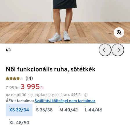
1/3
Női funkcionális ruha, sötétkék
(14)
3 995
7 995
Ft
Ft
Az elmúlt 30 nap legalacsonyabb ára:
4 495
Ft
ÁFA-t tartalmaz
Szállítási költséget nem tartalmaz
XS 32/34
S 36/38
M 40/42
L 44/46
XL 48/50