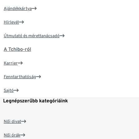
Ajándékkártya
Hírlevél
Útmutató és mérettanácsadó
A Tchibo-ról
Karrier
Fenntarthatóság
Sajtó
Legnépszerűbb kategóriáink
Női divat
Női órák