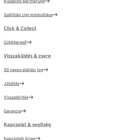
Kiszállító partnerünk
Szállítási cím módosítása
Click & Collect
Üzletkereső
Visszaküldés & csere
30 napos elállási jog
Jótállás
Visszatérítés
Garancia
Kapcsolat & segítség
Kapcsolati űrlap