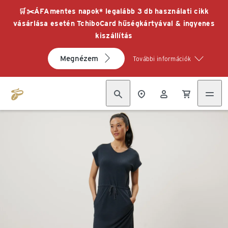
🛒✂️ÁFAmentes napok* legalább 3 db használati cikk
vásárlása esetén TchiboCard hűségkártyával & ingyenes
kiszállítás
Megnézem
További információk