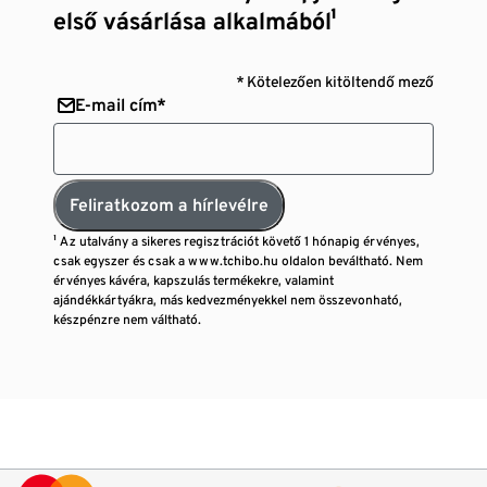
első vásárlása alkalmából¹
* Kötelezően kitöltendő mező
E-mail cím*
Feliratkozom a hírlevélre
¹ Az utalvány a sikeres regisztrációt követő 1 hónapig érvényes,
csak egyszer és csak a www.tchibo.hu oldalon beváltható. Nem
érvényes kávéra, kapszulás termékekre, valamint
ajándékkártyákra, más kedvezményekkel nem összevonható,
készpénzre nem váltható.