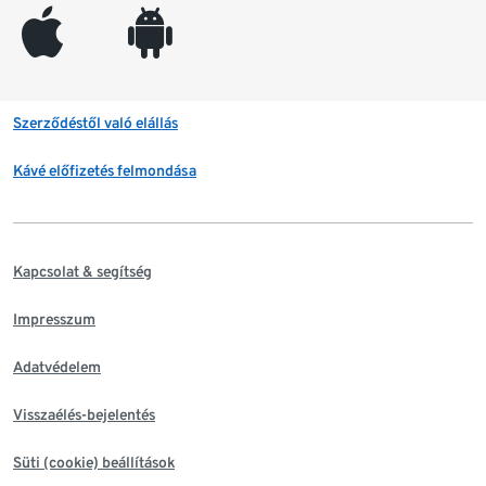
appleinc
android
Szerződéstől való elállás
Kávé előfizetés felmondása
Kapcsolat & segítség
Impresszum
Adatvédelem
Visszaélés-bejelentés
Süti (cookie) beállítások