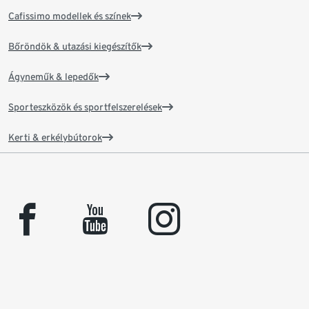
Cafissimo modellek és színek
Bőröndök & utazási kiegészítők
Ágyneműk & lepedők
Sporteszközök és sportfelszerelések
Kerti & erkélybútorok
facebook
youtube
instagram