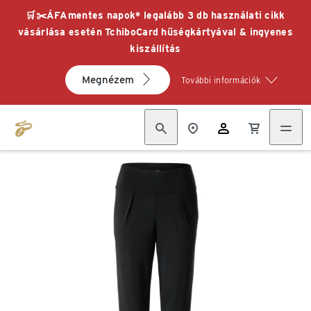
🛒✂️ÁFAmentes napok* legalább 3 db használati cikk
vásárlása esetén TchiboCard hűségkártyával & ingyenes
kiszállítás
Megnézem
További információk