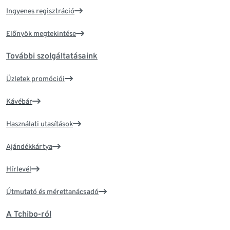
Ingyenes regisztráció
Előnyök megtekintése
További szolgáltatásaink
Üzletek promóciói
Kávébár
Használati utasítások
Ajándékkártya
Hírlevél
Útmutató és mérettanácsadó
A Tchibo-ról