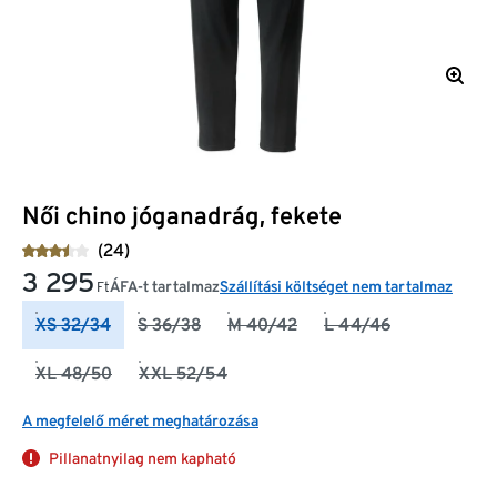
Női chino jóganadrág, fekete
(24)
3 295
ÁFA-t tartalmaz
Szállítási költséget nem tartalmaz
Ft
XS 32/34
S 36/38
M 40/42
L 44/46
XL 48/50
XXL 52/54
A megfelelő méret meghatározása
Pillanatnyilag nem kapható