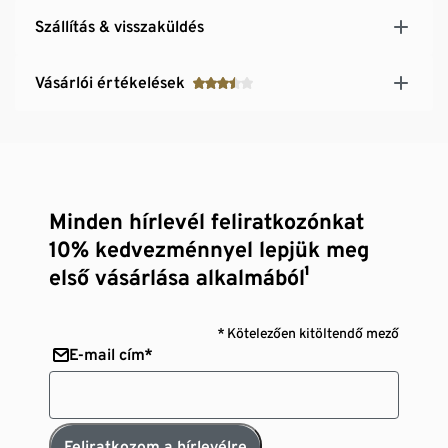
Szállítás & visszaküldés
Vásárlói értékelések
Minden hírlevél feliratkozónkat
10% kedvezménnyel lepjük meg
első vásárlása alkalmából¹
* Kötelezően kitöltendő mező
E-mail cím*
Feliratkozom a hírlevélre