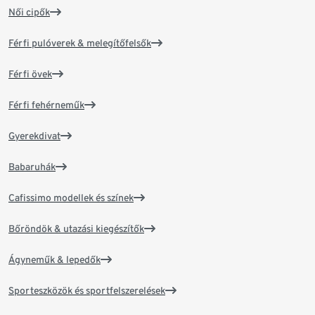
Női cipők
Férfi pulóverek & melegítőfelsők
Férfi övek
Férfi fehérneműk
Gyerekdivat
Babaruhák
Cafissimo modellek és színek
Bőröndök & utazási kiegészítők
Ágyneműk & lepedők
Sporteszközök és sportfelszerelések