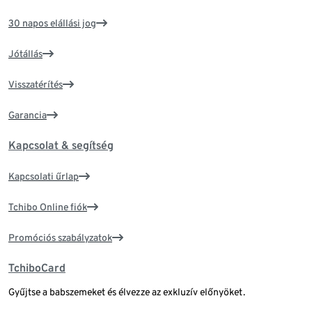
30 napos elállási jog
Jótállás
Visszatérítés
Garancia
Kapcsolat & segítség
Kapcsolati űrlap
Tchibo Online fiók
Promóciós szabályzatok
TchiboCard
Gyűjtse a babszemeket és élvezze az exkluzív előnyöket.