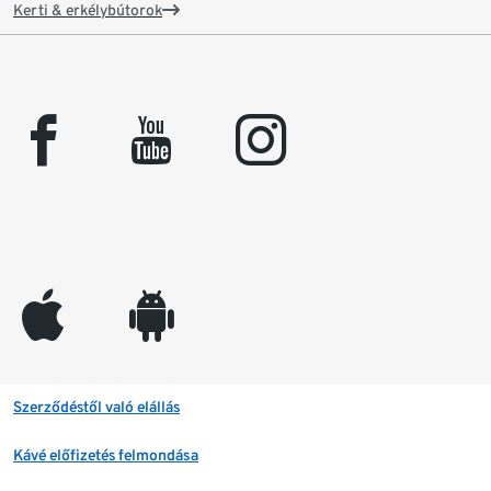
Kerti & erkélybútorok
facebook
youtube
instagram
appleinc
android
Szerződéstől való elállás
Kávé előfizetés felmondása