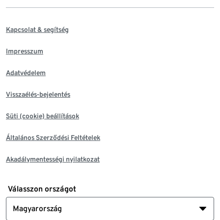
Kapcsolat & segítség
Impresszum
Adatvédelem
Visszaélés-bejelentés
Süti (cookie) beállítások
Általános Szerződési Feltételek
Akadálymentességi nyilatkozat
Válasszon országot
Magyarország