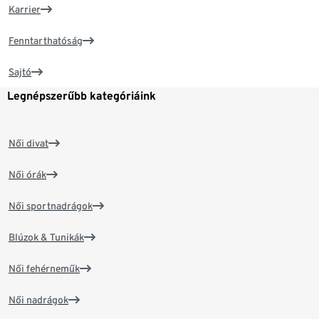
Karrier
Fenntarthatóság
Sajtó
Legnépszerűbb kategóriáink
Női divat
Női órák
Női sportnadrágok
Blúzok & Tunikák
Női fehérneműk
Női nadrágok