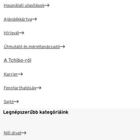
Használati utasítások
Ajándékkártya
Hírlevél
Útmutató és mérettanácsadó
A Tchibo-ról
Karrier
Fenntarthatóság
Sajtó
Legnépszerűbb kategóriáink
Női divat