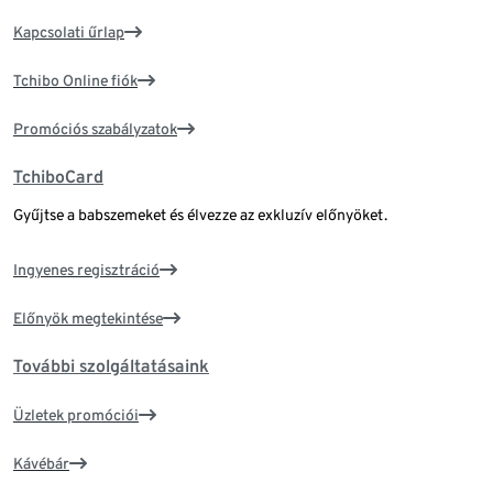
Kapcsolati űrlap
Tchibo Online fiók
Promóciós szabályzatok
TchiboCard
Gyűjtse a babszemeket és élvezze az exkluzív előnyöket.
Ingyenes regisztráció
Előnyök megtekintése
További szolgáltatásaink
Üzletek promóciói
Kávébár