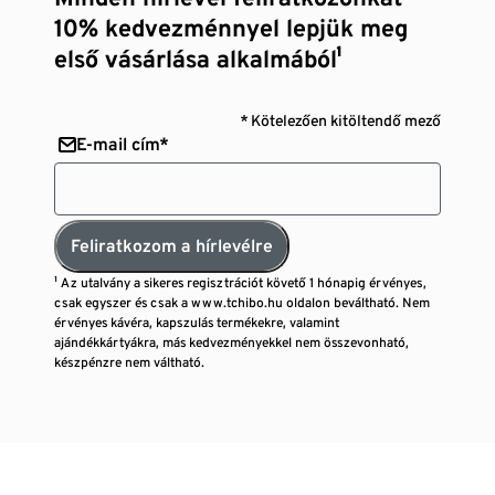
10% kedvezménnyel lepjük meg
első vásárlása alkalmából¹
* Kötelezően kitöltendő mező
E-mail cím*
Feliratkozom a hírlevélre
¹ Az utalvány a sikeres regisztrációt követő 1 hónapig érvényes,
csak egyszer és csak a www.tchibo.hu oldalon beváltható. Nem
érvényes kávéra, kapszulás termékekre, valamint
ajándékkártyákra, más kedvezményekkel nem összevonható,
készpénzre nem váltható.