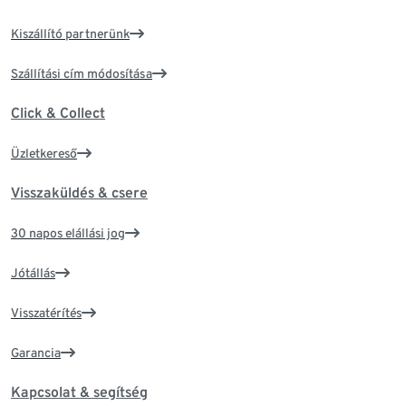
Kiszállító partnerünk
Szállítási cím módosítása
Click & Collect
Üzletkereső
Visszaküldés & csere
30 napos elállási jog
Jótállás
Visszatérítés
Garancia
Kapcsolat & segítség