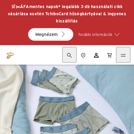
🛒✂️ÁFAmentes napok* legalább 3 db használati cikk
vásárlása esetén TchiboCard hűségkártyával & ingyenes
kiszállítás
Megnézem
További információk