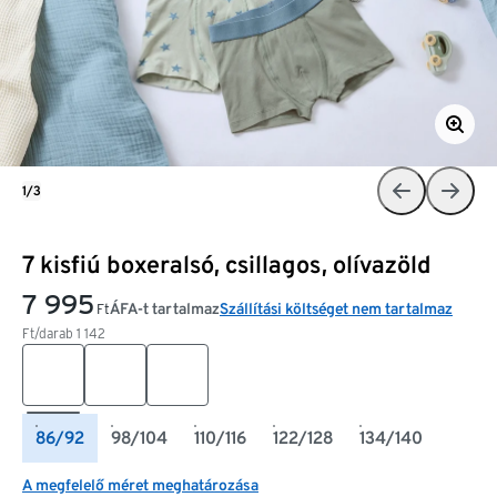
1/3
7 kisfiú boxeralsó, csillagos, olívazöld
7 995
ÁFA-t tartalmaz
Szállítási költséget nem tartalmaz
Ft
Ft/darab
1 142
86/92
98/104
110/116
122/128
134/140
A megfelelő méret meghatározása