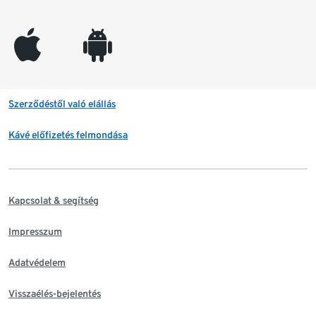
appleinc
android
Szerződéstől való elállás
Kávé előfizetés felmondása
Kapcsolat & segítség
Impresszum
Adatvédelem
Visszaélés-bejelentés