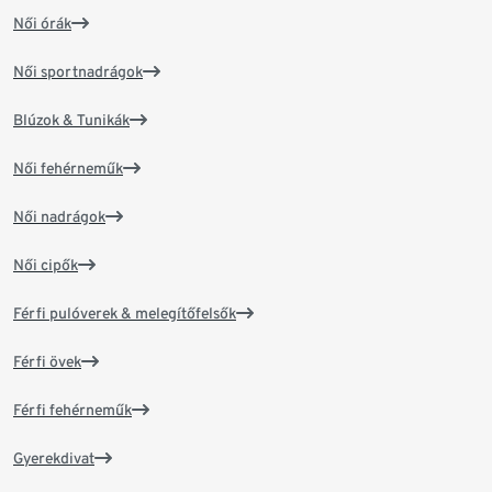
Női órák
Női sportnadrágok
Blúzok & Tunikák
Női fehérneműk
Női nadrágok
Női cipők
Férfi pulóverek & melegítőfelsők
Férfi övek
Férfi fehérneműk
Gyerekdivat