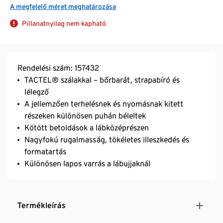
A megfelelő méret meghatározása
Pillanatnyilag nem kapható
Rendelési szám: 157432
TACTEL® szálakkal – bőrbarát, strapabíró és
lélegző
A jellemzően terhelésnek és nyomásnak kitett
részeken különösen puhán béleltek
Kötött betoldások a lábközéprészen
Nagyfokú rugalmasság, tökéletes illeszkedés és
formatartás
Különösen lapos varrás a lábujjaknál
Termékleírás