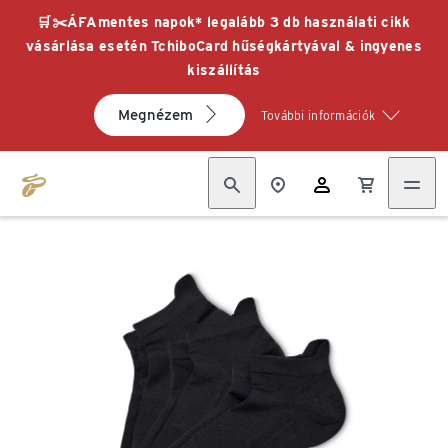
🛒✂️ÁFAmentes napok* legalább 3 db használati cikk
vásárlása esetén TchiboCard hűségkártyával & ingyenes
kiszállítás
Megnézem
További információk