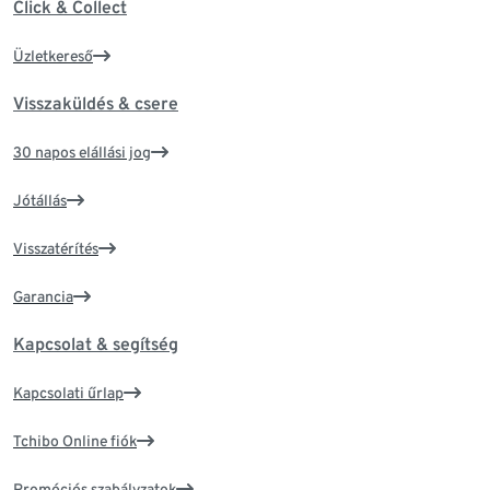
Click & Collect
Üzletkereső
Visszaküldés & csere
30 napos elállási jog
Jótállás
Visszatérítés
Garancia
Kapcsolat & segítség
Kapcsolati űrlap
Tchibo Online fiók
Promóciós szabályzatok