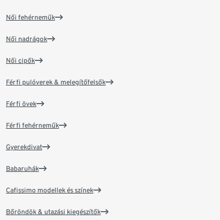
Női fehérneműk
Női nadrágok
Női cipők
Férfi pulóverek & melegítőfelsők
Férfi övek
Férfi fehérneműk
Gyerekdivat
Babaruhák
Cafissimo modellek és színek
Bőröndök & utazási kiegészítők