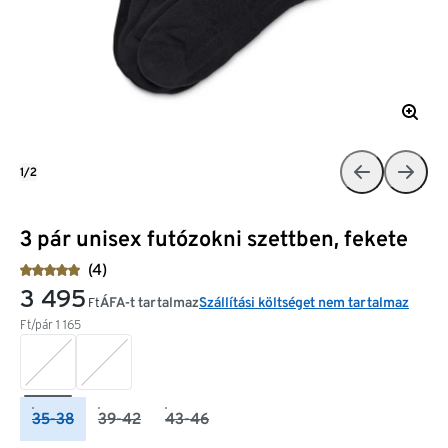
1/2
3 pár unisex futózokni szettben, fekete
(4)
3 495
ÁFA-t tartalmaz
Szállítási költséget nem tartalmaz
Ft
Ft/pár
1 165
35-38
39-42
43-46