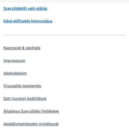
Szerződéstől való elállás
Kávé előfizetés felmondása
Kapcsolat & segítség
Impresszum
Adatvédelem
Visszaélés-bejelentés
Süti (cookie) beállítások
Általános Szerződési Feltételek
Akadálymentességi nyilatkozat