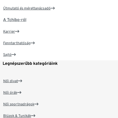
Útmutató és mérettanácsadó
A Tchibo-ról
Karrier
Fenntarthatóság
Sajtó
Legnépszerűbb kategóriáink
Női divat
Női órák
Női sportnadrágok
Blúzok & Tunikák