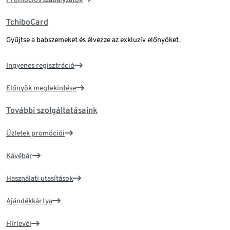
TchiboCard
Gyűjtse a babszemeket és élvezze az exkluzív előnyöket.
Ingyenes regisztráció
Előnyök megtekintése
További szolgáltatásaink
Üzletek promóciói
Kávébár
Használati utasítások
Ajándékkártya
Hírlevél