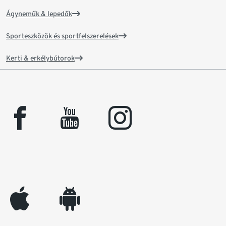
Ágyneműk & lepedők
Sporteszközök és sportfelszerelések
Kerti & erkélybútorok
facebook
youtube
instagram
appleinc
android