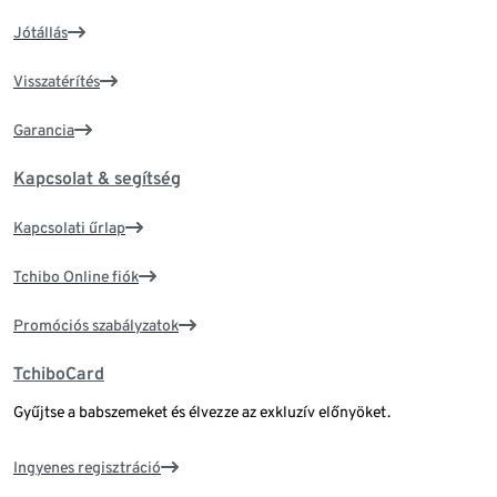
Jótállás
Visszatérítés
Garancia
Kapcsolat & segítség
Kapcsolati űrlap
Tchibo Online fiók
Promóciós szabályzatok
TchiboCard
Gyűjtse a babszemeket és élvezze az exkluzív előnyöket.
Ingyenes regisztráció