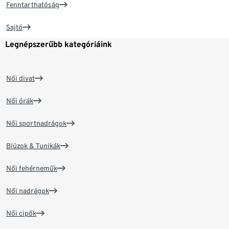
Fenntarthatóság
Sajtó
Legnépszerűbb kategóriáink
Női divat
Női órák
Női sportnadrágok
Blúzok & Tunikák
Női fehérneműk
Női nadrágok
Női cipők