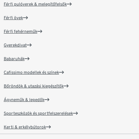
Férfi pulóverek & melegítőfelsők
Férfi övek
Férfi fehérneműk
Gyerekdivat
Babaruhák
Cafissimo modellek és színek
Bőröndök & utazási kiegészítők
Ágyneműk & lepedők
Sporteszközök és sportfelszerelések
Kerti & erkélybútorok