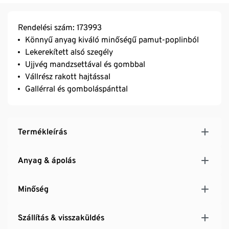
Rendelési szám: 173993
Könnyű anyag kiváló minőségű pamut-poplinból
Lekerekített alsó szegély
Ujjvég mandzsettával és gombbal
Vállrész rakott hajtással
Gallérral és gomboláspánttal
Termékleírás
Anyag & ápolás
Minőség
Szállítás & visszaküldés