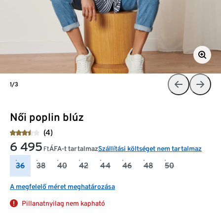
1/3
Női poplin blúz
(4)
6 495
ÁFA-t tartalmaz
Szállítási költséget nem tartalmaz
Ft
36
38
40
42
44
46
48
50
A megfelelő méret meghatározása
Pillanatnyilag nem kapható