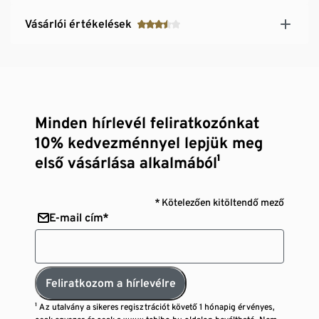
Vásárlói értékelések
Minden hírlevél feliratkozónkat
10% kedvezménnyel lepjük meg
első vásárlása alkalmából¹
* Kötelezően kitöltendő mező
E-mail cím*
Feliratkozom a hírlevélre
¹ Az utalvány a sikeres regisztrációt követő 1 hónapig érvényes,