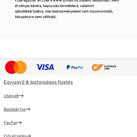
csak egyszer és csak a www.tchibo.hu oldalon beváltható. Nem
érvényes kávéra, kapszulás termékekre, valamint
ajándékkártyákra, más kedvezményekkel nem összevonható,
készpénzre nem váltható.
Egyszerű & biztonságos fizetés
Utánvét
Bankkártya
PayPal
Előrefizetés