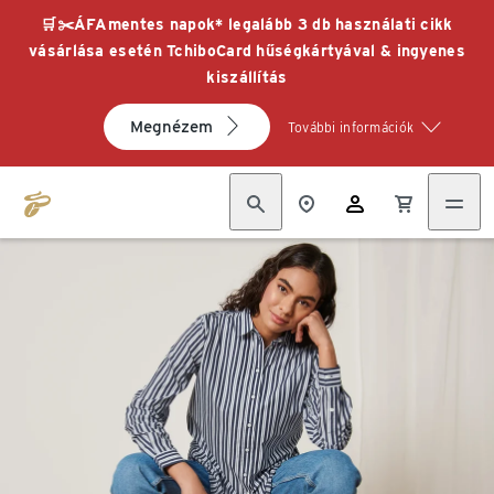
🛒✂️ÁFAmentes napok* legalább 3 db használati cikk
vásárlása esetén TchiboCard hűségkártyával & ingyenes
kiszállítás
Megnézem
További információk