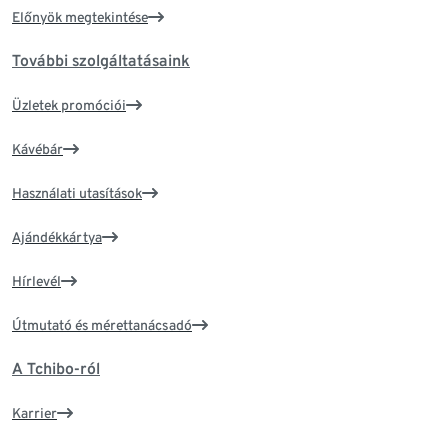
Előnyök megtekintése
További szolgáltatásaink
Üzletek promóciói
Kávébár
Használati utasítások
Ajándékkártya
Hírlevél
Útmutató és mérettanácsadó
A Tchibo-ról
Karrier