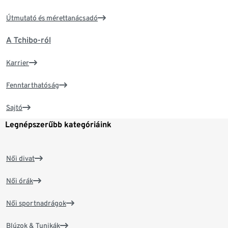
Útmutató és mérettanácsadó
A Tchibo-ról
Karrier
Fenntarthatóság
Sajtó
Legnépszerűbb kategóriáink
Női divat
Női órák
Női sportnadrágok
Blúzok & Tunikák