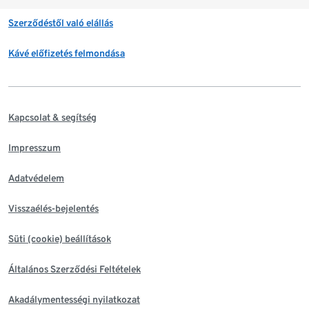
Szerződéstől való elállás
Kávé előfizetés felmondása
Kapcsolat & segítség
Impresszum
Adatvédelem
Visszaélés-bejelentés
Süti (cookie) beállítások
Általános Szerződési Feltételek
Akadálymentességi nyilatkozat