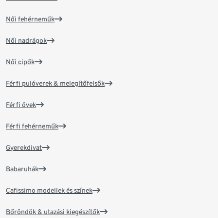
Női fehérneműk
Női nadrágok
Női cipők
Férfi pulóverek & melegítőfelsők
Férfi övek
Férfi fehérneműk
Gyerekdivat
Babaruhák
Cafissimo modellek és színek
Bőröndök & utazási kiegészítők