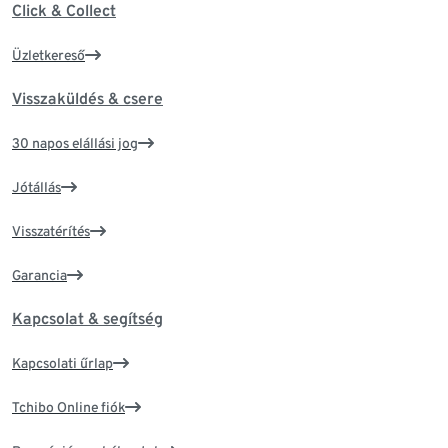
Click & Collect
Üzletkereső
Visszaküldés & csere
30 napos elállási jog
Jótállás
Visszatérítés
Garancia
Kapcsolat & segítség
Kapcsolati űrlap
Tchibo Online fiók