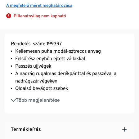
A megfelelő méret meghatározása
Pillanatnyilag nem kapható
Rendelési szám: 199397
Kellemesen puha modál-sztreccs anyag
Felsőrész enyhén ejtett vállakkal
Passzés ujjvégek
A nadrág rugalmas derékpánttal és passzéval a
nadrágszárvégeken
Oldalsó bevágott zsebek
Tartós és rendkívül mosásálló, kiváló minőségű
Több megjelenítése
márkás elasztánnal
Termékleírás