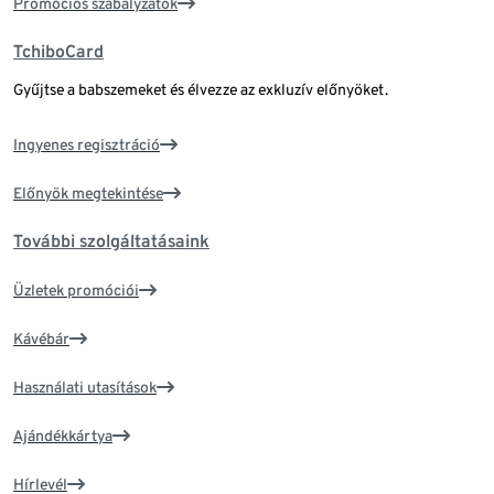
Promóciós szabályzatok
TchiboCard
Gyűjtse a babszemeket és élvezze az exkluzív előnyöket.
Ingyenes regisztráció
Előnyök megtekintése
További szolgáltatásaink
Üzletek promóciói
Kávébár
Használati utasítások
Ajándékkártya
Hírlevél