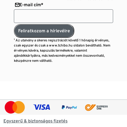
E-mail cím*
Feliratkozom a hírlevélre
¹ Az utalvány a sikeres regisztrációt követő 1 hónapig érvényes,
csak egyszer és csak a www.tchibo.hu oldalon beváltható. Nem
érvényes kávéra, kapszulás termékekre, valamint
ajándékkártyákra, más kedvezményekkel nem összevonható,
készpénzre nem váltható.
Egyszerű & biztonságos fizetés