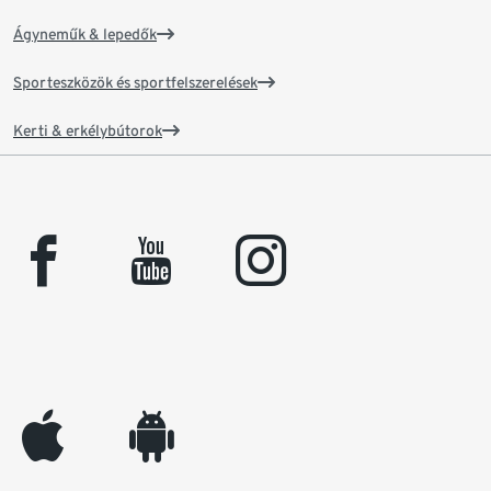
Ágyneműk & lepedők
Sporteszközök és sportfelszerelések
Kerti & erkélybútorok
facebook
youtube
instagram
appleinc
android