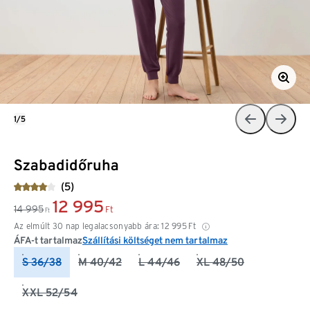
1/5
Szabadidőruha
(5)
12 995
14 995
Ft
Ft
Az elmúlt 30 nap legalacsonyabb ára:
12 995
Ft
ÁFA-t tartalmaz
Szállítási költséget nem tartalmaz
S 36/38
M 40/42
L 44/46
XL 48/50
XXL 52/54