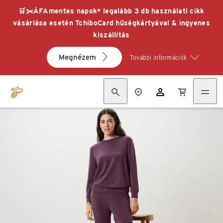
🛒✂️ÁFAmentes napok* legalább 3 db használati cikk
vásárlása esetén TchiboCard hűségkártyával & ingyenes
kiszállítás
Megnézem
További információk