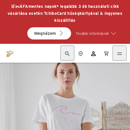
🛒✂️ÁFAmentes napok* legalább 3 db használati cikk
vásárlása esetén TchiboCard hűségkártyával & ingyenes
kiszállítás
Megnézem
További információk