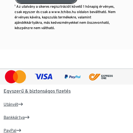
¹ Az utalvány a sikeres regisztrációt követő 1 hónapig érvényes,
csak egyszer és csak a www.tchibo.hu oldalon beváltható. Nem
érvényes kávéra, kapszulás termékekre, valamint
ajándékkártyákra, más kedvezményekkel nem összevonható,
készpénzre nem váltható.
Egyszerű & biztonságos fizetés
Utánvét
Bankkártya
PayPal