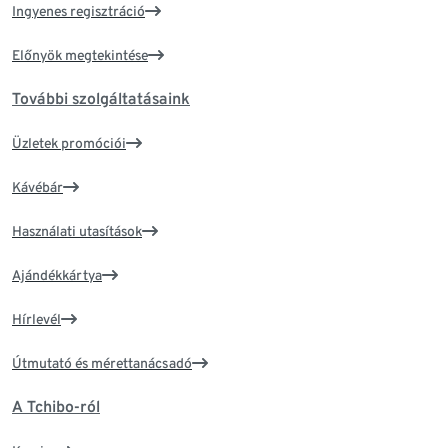
Ingyenes regisztráció
Előnyök megtekintése
További szolgáltatásaink
Üzletek promóciói
Kávébár
Használati utasítások
Ajándékkártya
Hírlevél
Útmutató és mérettanácsadó
A Tchibo-ról