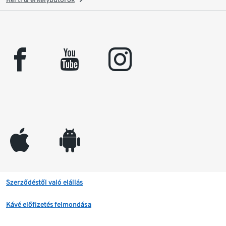
facebook
youtube
instagram
appleinc
android
Szerződéstől való elállás
Kávé előfizetés felmondása