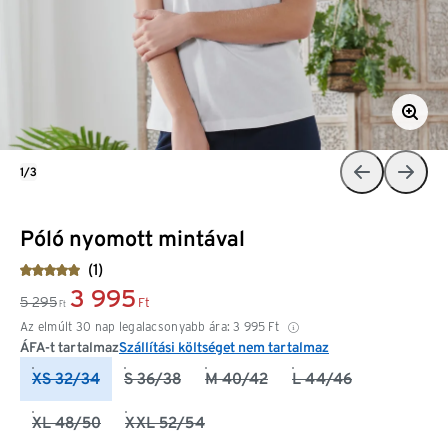
1/3
Póló nyomott mintával
(1)
3 995
5 295
Ft
Ft
Az elmúlt 30 nap legalacsonyabb ára:
3 995
Ft
ÁFA-t tartalmaz
Szállítási költséget nem tartalmaz
XS 32/34
S 36/38
M 40/42
L 44/46
XL 48/50
XXL 52/54