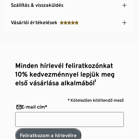
Szállítás & visszaküldés
Vásárlói értékelések
Minden hírlevél feliratkozónkat
10% kedvezménnyel lepjük meg
első vásárlása alkalmából¹
* Kötelezően kitöltendő mező
E-mail cím*
Feliratkozom a hírlevélre