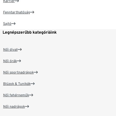
Karrier
Fenntarthatóság
Sajtó
Legnépszerűbb kategóriáink
Női divat
Női órák
Női sportnadrágok
Blúzok & Tunikák
Női fehérneműk
Női nadrágok