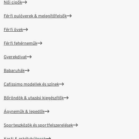
Női cipők
Férfi pulóverek & melegítőfelsők
Férfi övek
Férfi fehérneműk
Gyerekdivat
Babaruhák
Cafissimo modellek és színek
Bőröndök & utazási kiegészítők
Ágyneműk & lepedők
Sporteszközök és sportfelszerelések
Kerti & erkélybútorok