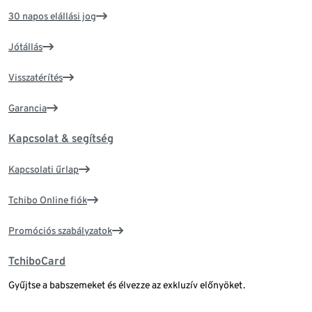
30 napos elállási jog
Jótállás
Visszatérítés
Garancia
Kapcsolat & segítség
Kapcsolati űrlap
Tchibo Online fiók
Promóciós szabályzatok
TchiboCard
Gyűjtse a babszemeket és élvezze az exkluzív előnyöket.