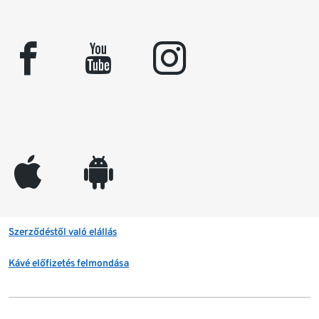
facebook
youtube
instagram
appleinc
android
Szerződéstől való elállás
Kávé előfizetés felmondása