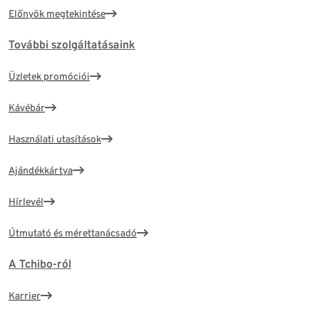
Előnyök megtekintése
További szolgáltatásaink
Üzletek promóciói
Kávébár
Használati utasítások
Ajándékkártya
Hírlevél
Útmutató és mérettanácsadó
A Tchibo-ról
Karrier