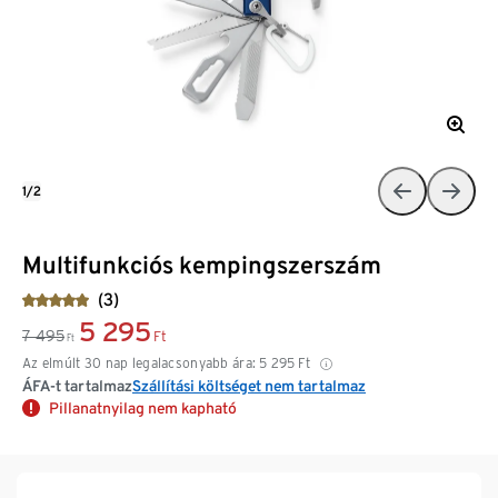
1/2
Multifunkciós kempingszerszám
(3)
5 295
7 495
Ft
Ft
Az elmúlt 30 nap legalacsonyabb ára:
5 295
Ft
ÁFA-t tartalmaz
Szállítási költséget nem tartalmaz
Pillanatnyilag nem kapható