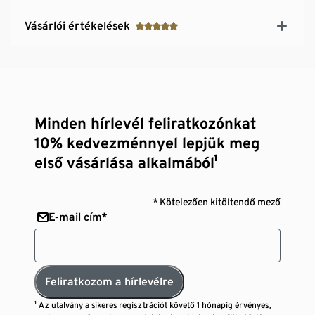
Vásárlói értékelések
Minden hírlevél feliratkozónkat
10% kedvezménnyel lepjük meg
első vásárlása alkalmából¹
* Kötelezően kitöltendő mező
E-mail cím*
Feliratkozom a hírlevélre
¹ Az utalvány a sikeres regisztrációt követő 1 hónapig érvényes,