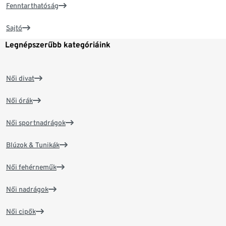
Fenntarthatóság
Sajtó
Legnépszerűbb kategóriáink
Női divat
Női órák
Női sportnadrágok
Blúzok & Tunikák
Női fehérneműk
Női nadrágok
Női cipők