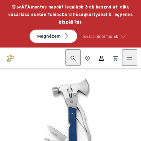
🛒✂️ÁFAmentes napok* legalább 3 db használati cikk
vásárlása esetén TchiboCard hűségkártyával & ingyenes
kiszállítás
Megnézem
További információk