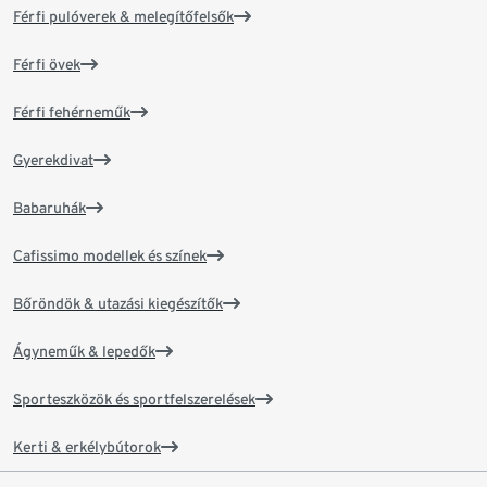
Férfi pulóverek & melegítőfelsők
Férfi övek
Férfi fehérneműk
Gyerekdivat
Babaruhák
Cafissimo modellek és színek
Bőröndök & utazási kiegészítők
Ágyneműk & lepedők
Sporteszközök és sportfelszerelések
Kerti & erkélybútorok