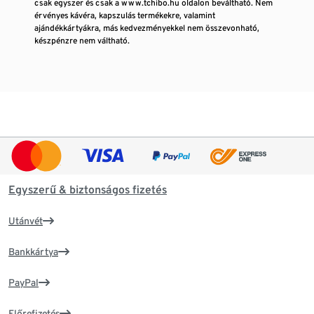
csak egyszer és csak a www.tchibo.hu oldalon beváltható. Nem
érvényes kávéra, kapszulás termékekre, valamint
ajándékkártyákra, más kedvezményekkel nem összevonható,
készpénzre nem váltható.
Egyszerű & biztonságos fizetés
Utánvét
Bankkártya
PayPal
Előrefizetés