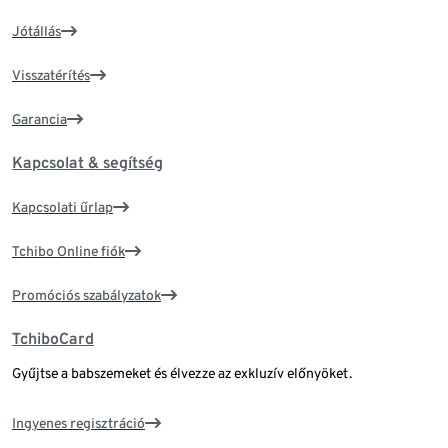
Jótállás
Visszatérítés
Garancia
Kapcsolat & segítség
Kapcsolati űrlap
Tchibo Online fiók
Promóciós szabályzatok
TchiboCard
Gyűjtse a babszemeket és élvezze az exkluzív előnyöket.
Ingyenes regisztráció