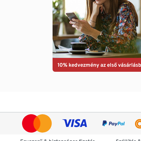
10% kedvezmény az első vásárlásb