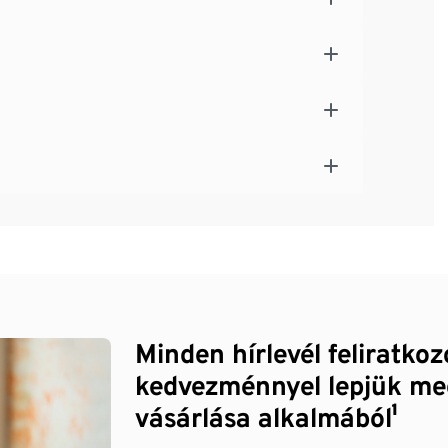
Minden hírlevél feliratko
kedvezménnyel lepjük me
vásárlása alkalmából¹