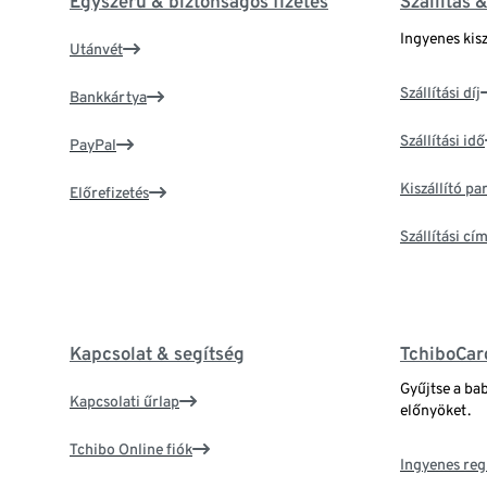
Egyszerű & biztonságos fizetés
Szállítás 
Ingyenes kisz
Utánvét
Szállítási díj
Bankkártya
Szállítási idő
PayPal
Kiszállító p
Előrefizetés
Szállítási c
Kapcsolat & segítség
TchiboCar
Gyűjtse a ba
Kapcsolati űrlap
előnyöket.
Tchibo Online fiók
Ingyenes reg