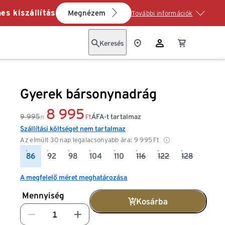
es kiszállítás
Megnézem
További információk
Keresés
Gyerek bársonynadrág
8 995
9 995
ÁFA-t tartalmaz
Ft
Ft
Szállítási költséget nem tartalmaz
Az elmúlt 30 nap legalacsonyabb ára:
9 995
Ft
86
92
98
104
110
116
122
128
A megfelelő méret meghatározása
Mennyiség
Kosárba