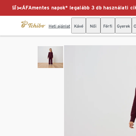
🛒✂️ÁFAmentes napok* legalább 3 db használati cik
Heti ajánlat
Kávé
Női
Férfi
Gyerek
O