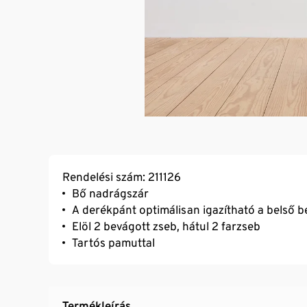
Rendelési szám: 211126
Bő nadrágszár
A derékpánt optimálisan igazítható a belső beá
Elöl 2 bevágott zseb, hátul 2 farzseb
Tartós pamuttal
Termékleírás