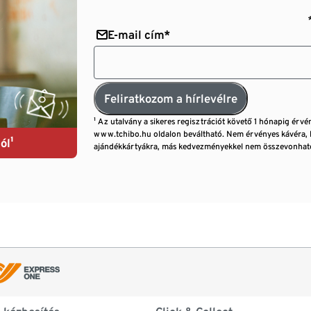
E-mail cím*
Feliratkozom a hírlevélre
¹ Az utalvány a sikeres regisztrációt követő 1 hónapig érvé
www.tchibo.hu oldalon beváltható. Nem érvényes kávéra, 
ól¹
ajándékkártyákra, más kedvezményekkel nem összevonható