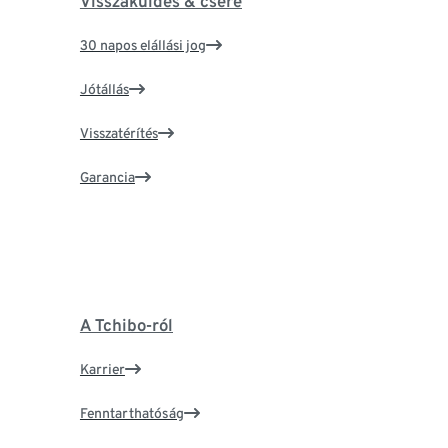
Visszaküldés & csere
30 napos elállási jog
Jótállás
Visszatérítés
Garancia
A Tchibo-ról
Karrier
Fenntarthatóság