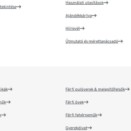
Használati utasítások
tekintése
Ajándékkártya
Hírlevél
Útmutató és mérettanácsadó
ikák
Férfi pulóverek & melegítőfelsők
műk
Férfi övek
k
Férfi fehérneműk
Gyerekdivat