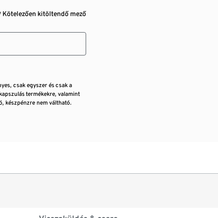
* Kötelezően kitöltendő mező
nyes, csak egyszer és csak a
kapszulás termékekre, valamint
, készpénzre nem váltható.