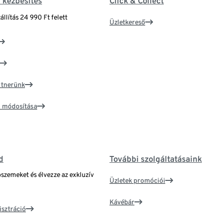
& kézbesítés
Click & Collect
állítás 24 990 Ft felett
Üzletkereső
artnerünk
ím módosítása
d
További szolgáltatásaink
bszemeket és élvezze az exkluzív
Üzletek promóciói
Kávébár
isztráció