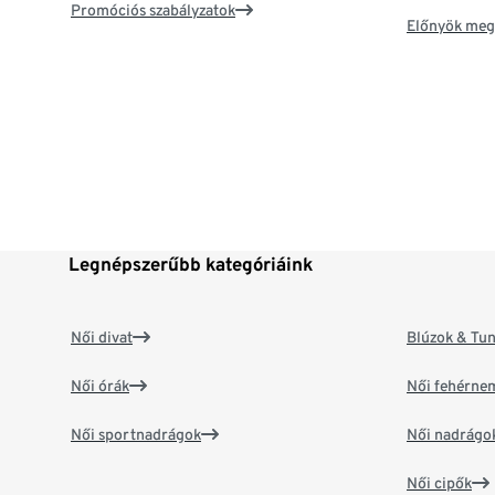
Promóciós szabályzatok
Előnyök meg
Legnépszerűbb kategóriáink
Női divat
Blúzok & Tun
Női órák
Női fehérne
Női sportnadrágok
Női nadrágo
Női cipők