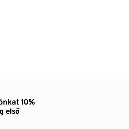
zónkat 10%
g első