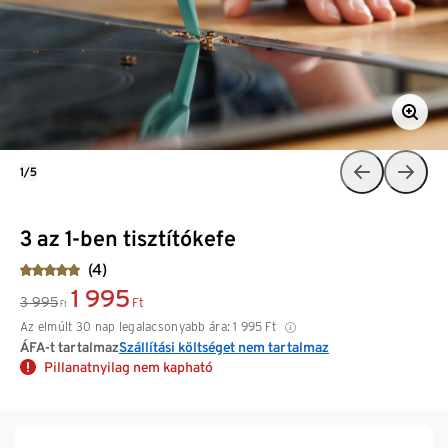
1/5
3 az 1-ben tisztítókefe
(4)
1 995
3 995
Ft
Ft
Az elmúlt 30 nap legalacsonyabb ára:
1 995
Ft
ÁFA-t tartalmaz
Szállítási költséget nem tartalmaz
Pillanatnyilag nem kapható