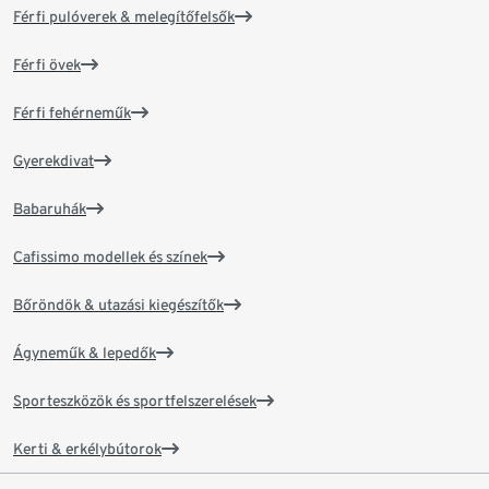
Férfi pulóverek & melegítőfelsők
Férfi övek
Férfi fehérneműk
Gyerekdivat
Babaruhák
Cafissimo modellek és színek
Bőröndök & utazási kiegészítők
Ágyneműk & lepedők
Sporteszközök és sportfelszerelések
Kerti & erkélybútorok