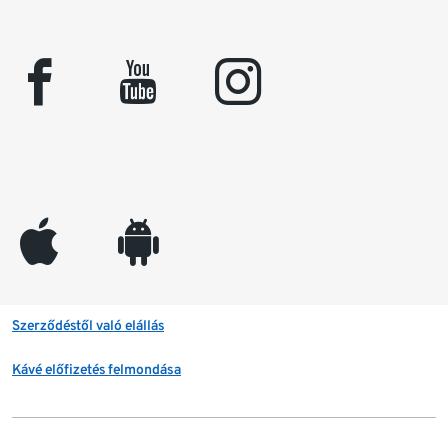
facebook
youtube
instagram
appleinc
android
Szerződéstől való elállás
Kávé előfizetés felmondása