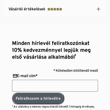
Vásárlói értékelések
Minden hírlevél feliratkozónkat
10% kedvezménnyel lepjük meg
első vásárlása alkalmából¹
* Kötelezően kitöltendő mező
E-mail cím*
Feliratkozom a hírlevélre
¹ Az utalvány a sikeres regisztrációt követő 1 hónapig érvényes,