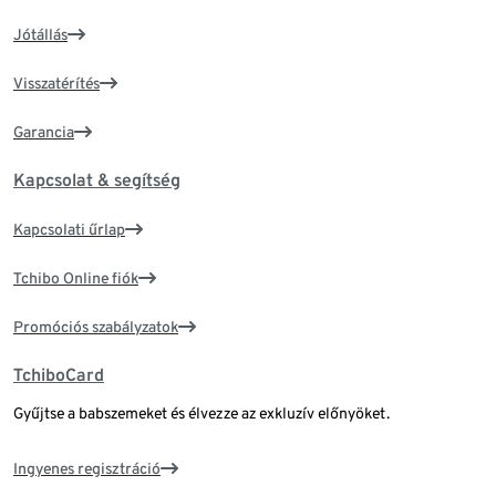
Jótállás
Visszatérítés
Garancia
Kapcsolat & segítség
Kapcsolati űrlap
Tchibo Online fiók
Promóciós szabályzatok
TchiboCard
Gyűjtse a babszemeket és élvezze az exkluzív előnyöket.
Ingyenes regisztráció