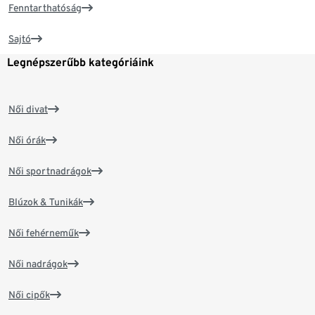
Fenntarthatóság
Sajtó
Legnépszerűbb kategóriáink
Női divat
Női órák
Női sportnadrágok
Blúzok & Tunikák
Női fehérneműk
Női nadrágok
Női cipők