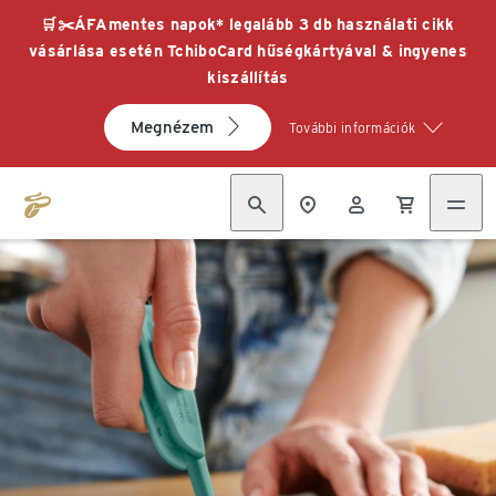
🛒✂️ÁFAmentes napok* legalább 3 db használati cikk
vásárlása esetén TchiboCard hűségkártyával & ingyenes
kiszállítás
Megnézem
További információk