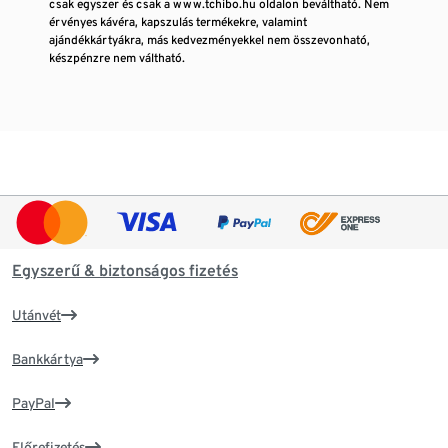
csak egyszer és csak a www.tchibo.hu oldalon beváltható. Nem
érvényes kávéra, kapszulás termékekre, valamint
ajándékkártyákra, más kedvezményekkel nem összevonható,
készpénzre nem váltható.
Egyszerű & biztonságos fizetés
Utánvét
Bankkártya
PayPal
Előrefizetés