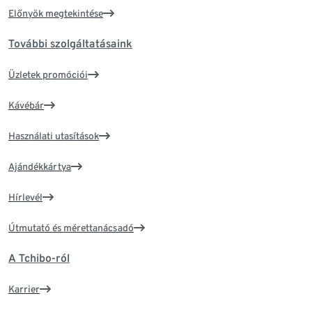
Előnyök megtekintése
További szolgáltatásaink
Üzletek promóciói
Kávébár
Használati utasítások
Ajándékkártya
Hírlevél
Útmutató és mérettanácsadó
A Tchibo-ról
Karrier