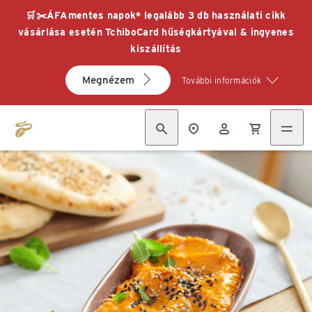
🛒✂️ÁFAmentes napok* legalább 3 db használati cikk
vásárlása esetén TchiboCard hűségkártyával & ingyenes
kiszállítás
Megnézem
További információk