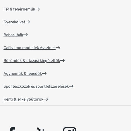
Férfi fehérneműk
Gyerekdivat
Babaruhák
Cafissimo modellek és színek
Bőröndök & utazási kiegészítők
Ágyneműk & lepedők
Sporteszközök és sportfelszerelések
Kerti & erkélybútorok