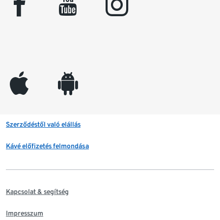
facebook
youtube
instagram
appleinc
android
Szerződéstől való elállás
Kávé előfizetés felmondása
Kapcsolat & segítség
Impresszum