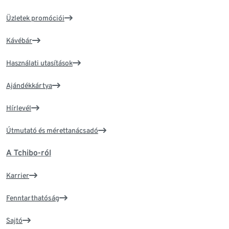
Üzletek promóciói
Kávébár
Használati utasítások
Ajándékkártya
Hírlevél
Útmutató és mérettanácsadó
A Tchibo-ról
Karrier
Fenntarthatóság
Sajtó