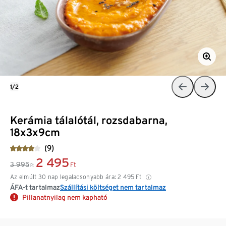
1/2
Kerámia tálalótál, rozsdabarna,
18x3x9cm
(9)
2 495
3 995
Ft
Ft
Az elmúlt 30 nap legalacsonyabb ára:
2 495
Ft
ÁFA-t tartalmaz
Szállítási költséget nem tartalmaz
Pillanatnyilag nem kapható