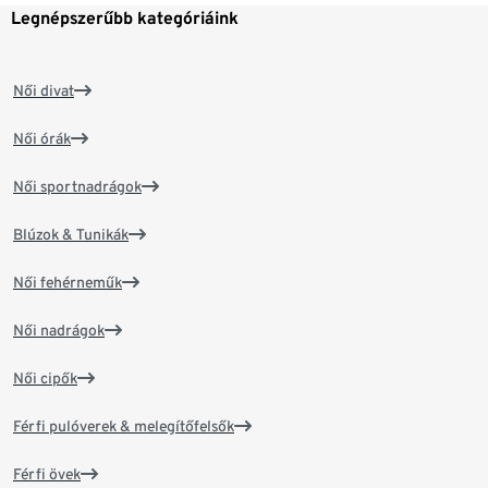
Legnépszerűbb kategóriáink
Női divat
Női órák
Női sportnadrágok
Blúzok & Tunikák
Női fehérneműk
Női nadrágok
Női cipők
Férfi pulóverek & melegítőfelsők
Férfi övek