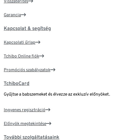
Visszatérítés
Garancia
Kapcsolat & segítség
Kapcsolati űrlap
Tchibo Online fiók
Promóciós szabályzatok
TchiboCard
Gyűjtse a babszemeket és élvezze az exkluzív előnyöket.
Ingyenes regisztráció
Előnyök megtekintése
További szolgáltatásaink