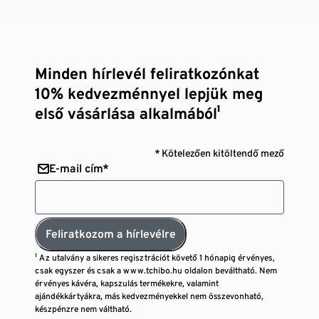
Minden hírlevél feliratkozónkat
10% kedvezménnyel lepjük meg
első vásárlása alkalmából¹
* Kötelezően kitöltendő mező
E-mail cím*
Feliratkozom a hírlevélre
¹ Az utalvány a sikeres regisztrációt követő 1 hónapig érvényes,
csak egyszer és csak a www.tchibo.hu oldalon beváltható. Nem
érvényes kávéra, kapszulás termékekre, valamint
ajándékkártyákra, más kedvezményekkel nem összevonható,
készpénzre nem váltható.