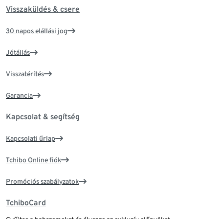
Visszaküldés & csere
30 napos elállási jog
Jótállás
Visszatérítés
Garancia
Kapcsolat & segítség
Kapcsolati űrlap
Tchibo Online fiók
Promóciós szabályzatok
TchiboCard