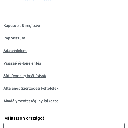
Kapcsolat & segítség
Impresszum
Adatvédelem
Visszaélés-bejelentés
Süti (cookie) beállítások
Általános Szerződési Feltételek
Akadálymentességi nyilatkozat
Válasszon országot