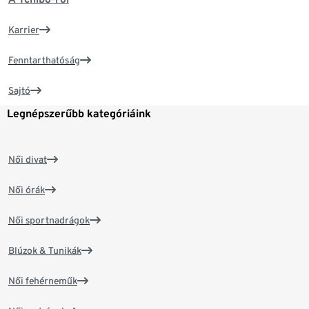
Karrier
Fenntarthatóság
Sajtó
Legnépszerűbb kategóriáink
Női divat
Női órák
Női sportnadrágok
Blúzok & Tunikák
Női fehérneműk