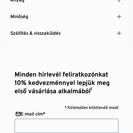
Minőség
Szállítás & visszaküldés
Minden hírlevél feliratkozónkat
10% kedvezménnyel lepjük meg
első vásárlása alkalmából¹
* Kötelezően kitöltendő mező
E-mail cím*