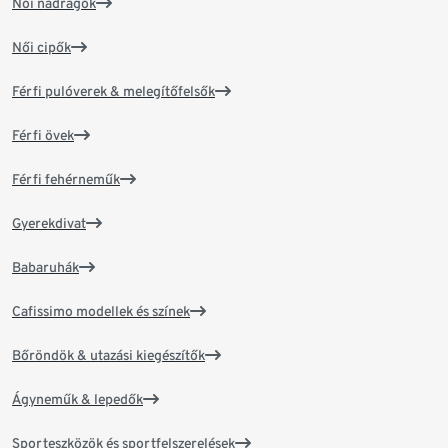
Női nadrágok
Női cipők
Férfi pulóverek & melegítőfelsők
Férfi övek
Férfi fehérneműk
Gyerekdivat
Babaruhák
Cafissimo modellek és színek
Bőröndök & utazási kiegészítők
Ágyneműk & lepedők
Sporteszközök és sportfelszerelések