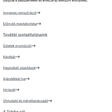
Gyűjtse a babszemeket és élvezze az exkluzív előnyöket.
Ingyenes regisztráció
Előnyök megtekintése
További szolgáltatásaink
Üzletek promóciói
Kávébár
Használati utasítások
Ajándékkártya
Hírlevél
Útmutató és mérettanácsadó
A Tchibo-ról