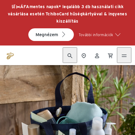
🛒✂️ÁFAmentes napok* legalább 3 db használati cikk
vásárlása esetén TchiboCard hűségkártyával & ingyenes
kiszállítás
Megnézem
További információk