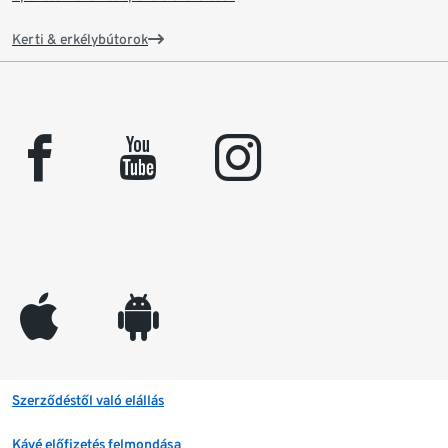
Kerti & erkélybútorok
facebook
youtube
instagram
appleinc
android
Szerződéstől való elállás
Kávé előfizetés felmondása