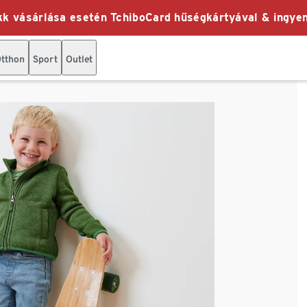
k vásárlása esetén TchiboCard hűségkártyával & ingyen
tthon
Sport
Outlet