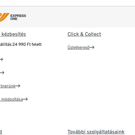
& kézbesítés
Click & Collect
állítás 24 990 Ft felett
Üzletkereső
artnerünk
ím módosítása
d
További szolgáltatásaink