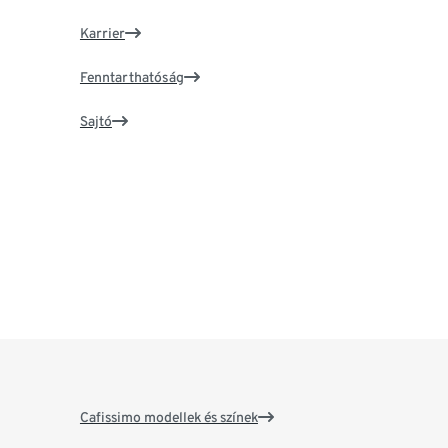
Karrier
Fenntarthatóság
Sajtó
Cafissimo modellek és színek