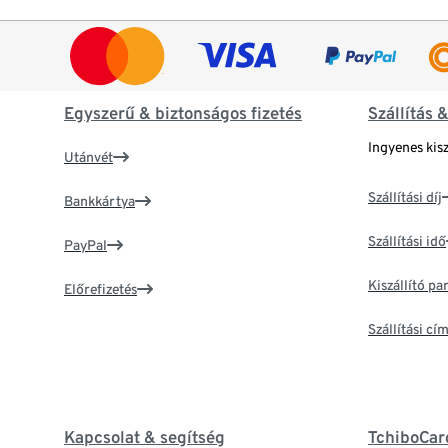
Egyszerű & biztonságos fizetés
Szállítás 
Ingyenes kisz
Utánvét
Szállítási díj
Bankkártya
Szállítási idő
PayPal
Kiszállító p
Előrefizetés
Szállítási c
Kapcsolat & segítség
TchiboCar