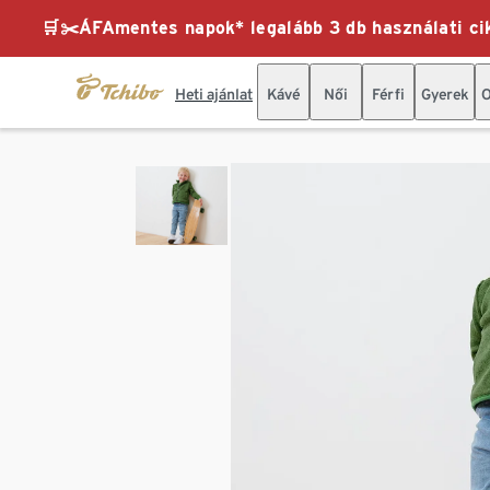
🛒✂️ÁFAmentes napok* legalább 3 db használati cik
Heti ajánlat
Kávé
Női
Férfi
Gyerek
O