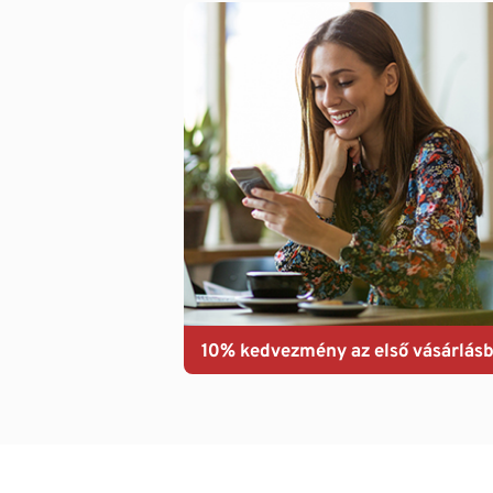
10% kedvezmény az első vásárlásb