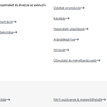
bszemeket és élvezze az exkluzív
Üzletek promóciói
Kávébár
isztráció
Használati utasítások
tekintése
Ajándékkártya
Hírlevél
Útmutató és mérettanácsadó
ikák
Férfi pulóverek & melegítőfelsők