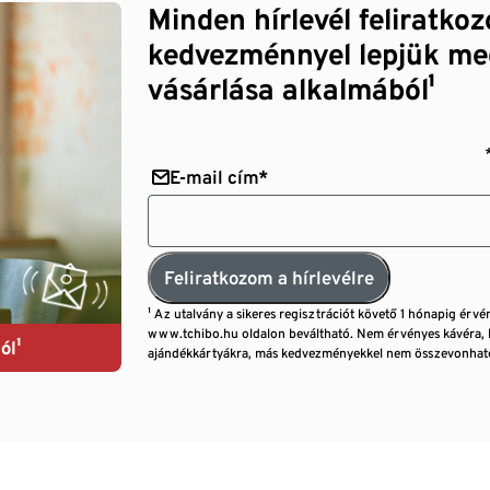
Minden hírlevél feliratko
kedvezménnyel lepjük me
vásárlása alkalmából¹
E-mail cím*
Feliratkozom a hírlevélre
¹ Az utalvány a sikeres regisztrációt követő 1 hónapig érvé
www.tchibo.hu oldalon beváltható. Nem érvényes kávéra, 
ól¹
ajándékkártyákra, más kedvezményekkel nem összevonható