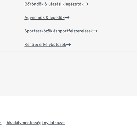
Bőröndök & utazási kiegészítők
Ágyneműk & lepedők
Sporteszközök és sportfelszerelések
Kerti & erkélybútorok
k
Akadálymentességi nyilatkozat