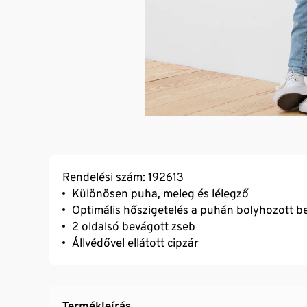
Rendelési szám: 192613
Különösen puha, meleg és lélegző
Optimális hőszigetelés a puhán bolyhozott b
2 oldalsó bevágott zseb
Állvédővel ellátott cipzár
Termékleírás