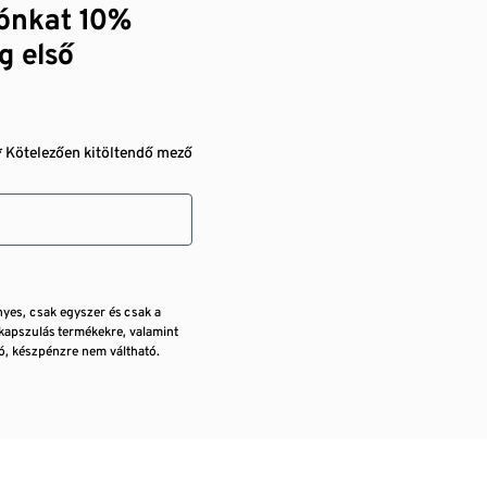
zónkat 10%
g első
* Kötelezően kitöltendő mező
nyes, csak egyszer és csak a
kapszulás termékekre, valamint
, készpénzre nem váltható.