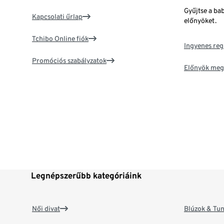
Gyűjtse a ba
Kapcsolati űrlap
előnyöket.
Tchibo Online fiók
Ingyenes reg
Promóciós szabályzatok
Előnyök meg
Legnépszerűbb kategóriáink
Női divat
Blúzok & Tun