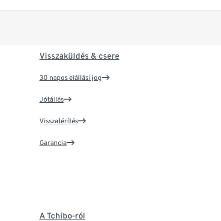
Visszaküldés & csere
30 napos elállási jog
Jótállás
Visszatérítés
Garancia
A Tchibo-ról