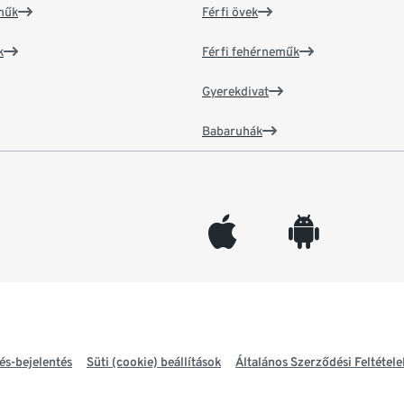
műk
Férfi övek
k
Férfi fehérneműk
Gyerekdivat
Babaruhák
appleinc
android
és-bejelentés
Süti (cookie) beállítások
Általános Szerződési Feltétele