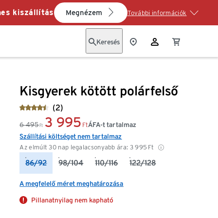
es kiszállítás
Megnézem
További információk
Keresés
Kisgyerek kötött polárfelső
(2)
3 995
6 495
ÁFA-t tartalmaz
Ft
Ft
Szállítási költséget nem tartalmaz
Az elmúlt 30 nap legalacsonyabb ára:
3 995
Ft
86/92
98/104
110/116
122/128
A megfelelő méret meghatározása
Pillanatnyilag nem kapható