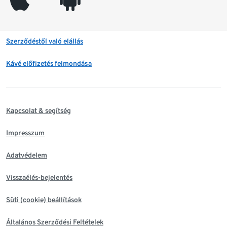
Szerződéstől való elállás
Kávé előfizetés felmondása
Kapcsolat & segítség
Impresszum
Adatvédelem
Visszaélés-bejelentés
Süti (cookie) beállítások
Általános Szerződési Feltételek