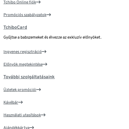
Tchibo Online fiók
Promóciós szabályzatok
TchiboCard
Gyűjtse a babszemeket és élvezze az exkluzív előnyöket.
Ingyenes regisztráció
Előnyök megtekintése
További szolgáltatásaink
Üzletek promóciói
Kávébár
Használati utasítások
Ajándékkártya