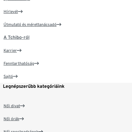
Hírlevél
Útmutató és mérettanácsadó
A Tchibo-ról
Karrier
Fenntarthatóság
Sajtó
Legnépszerűbb kategóriáink
Női divat
Női órák
Női sportnadrágok