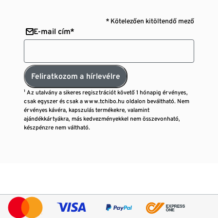
* Kötelezően kitöltendő mező
E-mail cím*
Feliratkozom a hírlevélre
¹ Az utalvány a sikeres regisztrációt követő 1 hónapig érvényes,
csak egyszer és csak a www.tchibo.hu oldalon beváltható. Nem
érvényes kávéra, kapszulás termékekre, valamint
ajándékkártyákra, más kedvezményekkel nem összevonható,
készpénzre nem váltható.