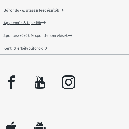
Bőröndök & utazási kiegészítők
Ágyneműk & lepedők
Sporteszközök és sportfelszerelések
Kerti & erkélybútorok
facebook
youtube
instagram
appleinc
android