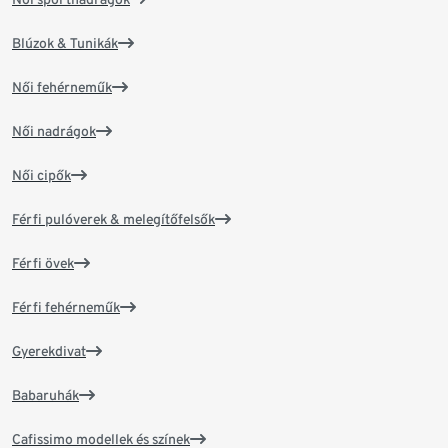
Blúzok & Tunikák
Női fehérneműk
Női nadrágok
Női cipők
Férfi pulóverek & melegítőfelsők
Férfi övek
Férfi fehérneműk
Gyerekdivat
Babaruhák
Cafissimo modellek és színek