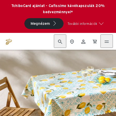
TchiboCard ajánlat - Cafissimo kávékapszulák 20%
kedvezménnyel*
Megnézem
További információk