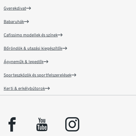
Gyerekdivat
Babaruhák
Cafissimo modellek és színek
Bőröndök & utazási kiegészítők
Ágyneműk & lepedők
Sporteszközök és sportfelszerelések
Kerti & erkélybútorok
facebook
youtube
instagram