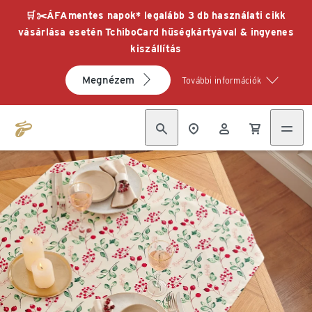
🛒✂️ÁFAmentes napok* legalább 3 db használati cikk
vásárlása esetén TchiboCard hűségkártyával & ingyenes
kiszállítás
Megnézem
További információk