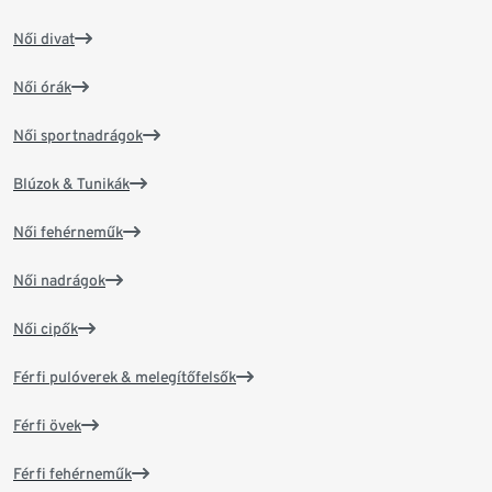
Női divat
Női órák
Női sportnadrágok
Blúzok & Tunikák
Női fehérneműk
Női nadrágok
Női cipők
Férfi pulóverek & melegítőfelsők
Férfi övek
Férfi fehérneműk