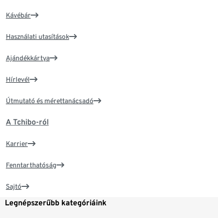
Kávébár
Használati utasítások
Ajándékkártya
Hírlevél
Útmutató és mérettanácsadó
A Tchibo-ról
Karrier
Fenntarthatóság
Sajtó
Legnépszerűbb kategóriáink