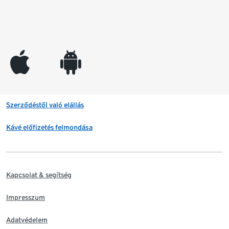
appleinc
android
Szerződéstől való elállás
Kávé előfizetés felmondása
Kapcsolat & segítség
Impresszum
Adatvédelem