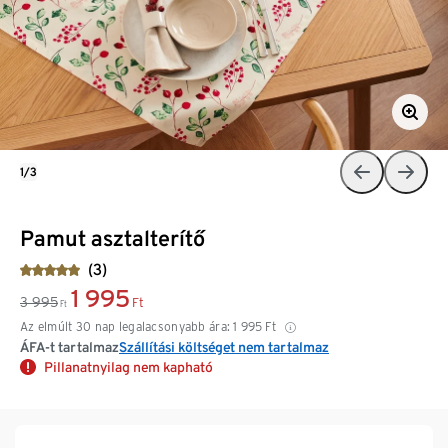
1/3
Pamut asztalterítő
(3)
1 995
3 995
Ft
Ft
Az elmúlt 30 nap legalacsonyabb ára:
1 995
Ft
ÁFA-t tartalmaz
Szállítási költséget nem tartalmaz
Pillanatnyilag nem kapható