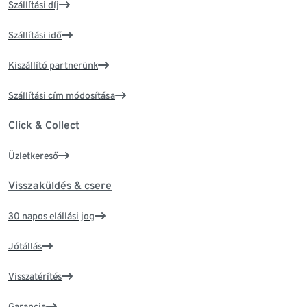
Szállítási díj
Szállítási idő
Kiszállító partnerünk
Szállítási cím módosítása
Click & Collect
Üzletkereső
Visszaküldés & csere
30 napos elállási jog
Jótállás
Visszatérítés
Garancia