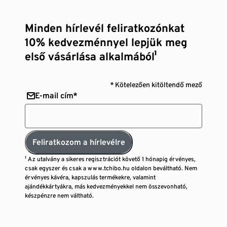
Minden hírlevél feliratkozónkat
10% kedvezménnyel lepjük meg
első vásárlása alkalmából¹
* Kötelezően kitöltendő mező
E-mail cím*
Feliratkozom a hírlevélre
¹ Az utalvány a sikeres regisztrációt követő 1 hónapig érvényes,
csak egyszer és csak a www.tchibo.hu oldalon beváltható. Nem
érvényes kávéra, kapszulás termékekre, valamint
ajándékkártyákra, más kedvezményekkel nem összevonható,
készpénzre nem váltható.