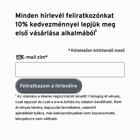
Minden hírlevél feliratkozónkat
10% kedvezménnyel lepjük meg
első vásárlása alkalmából¹
* Kötelezően kitöltendő mező
E-mail cím*
Feliratkozom a hírlevélre
¹ Az utalvány a sikeres regisztrációt követő 1 hónapig érvényes,
csak egyszer és csak a www.tchibo.hu oldalon beváltható. Nem
érvényes kávéra, kapszulás termékekre, valamint
ajándékkártyákra, más kedvezményekkel nem összevonható,
készpénzre nem váltható.