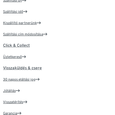
Szállítási díj
Szállítási idő
Kiszállító partnerünk
Szállítási cím módosítása
Click & Collect
Üzletkereső
Visszaküldés & csere
30 napos elállási jog
Jótállás
Visszatérítés
Garancia