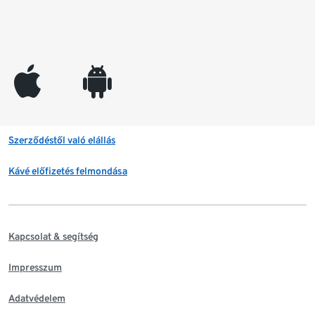
appleinc
android
Szerződéstől való elállás
Kávé előfizetés felmondása
Kapcsolat & segítség
Impresszum
Adatvédelem