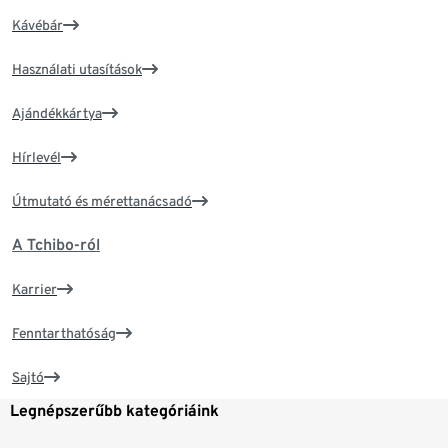
Kávébár
Használati utasítások
Ajándékkártya
Hírlevél
Útmutató és mérettanácsadó
A Tchibo-ról
Karrier
Fenntarthatóság
Sajtó
Legnépszerűbb kategóriáink