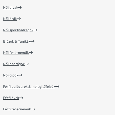
Női divat
Női órák
Női sportnadrágok
Blúzok & Tunikák
Női fehérneműk
Női nadrágok
Női cipők
Férfi pulóverek & melegítőfelsők
Férfi övek
Férfi fehérneműk