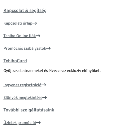
Kapcsolat & segítség
Kapcsolati űrlap
Tchibo Online fiók
Promóciós szabályzatok
TchiboCard
Gyűjtse a babszemeket és élvezze az exkluzív előnyöket.
Ingyenes regisztráció
Előnyök megtekintése
További szolgáltatásaink
Üzletek promóciói