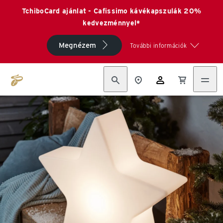
TchiboCard ajánlat - Cafissimo kávékapszulák 20%
kedvezménnyel*
Megnézem
További információk