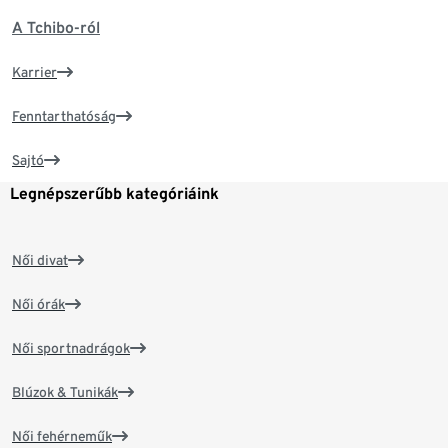
A Tchibo-ról
Karrier
Fenntarthatóság
Sajtó
Legnépszerűbb kategóriáink
Női divat
Női órák
Női sportnadrágok
Blúzok & Tunikák
Női fehérneműk