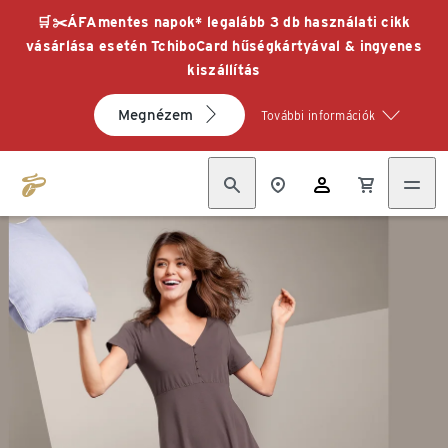
🛒✂️ÁFAmentes napok* legalább 3 db használati cikk
vásárlása esetén TchiboCard hűségkártyával & ingyenes
kiszállítás
Megnézem
További információk