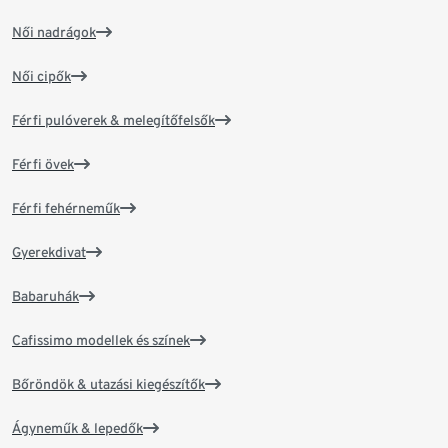
Női nadrágok
Női cipők
Férfi pulóverek & melegítőfelsők
Férfi övek
Férfi fehérneműk
Gyerekdivat
Babaruhák
Cafissimo modellek és színek
Bőröndök & utazási kiegészítők
Ágyneműk & lepedők