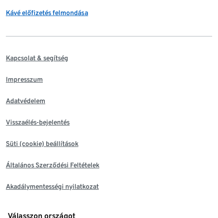
Kávé előfizetés felmondása
Kapcsolat & segítség
Impresszum
Adatvédelem
Visszaélés-bejelentés
Süti (cookie) beállítások
Általános Szerződési Feltételek
Akadálymentességi nyilatkozat
Válasszon országot