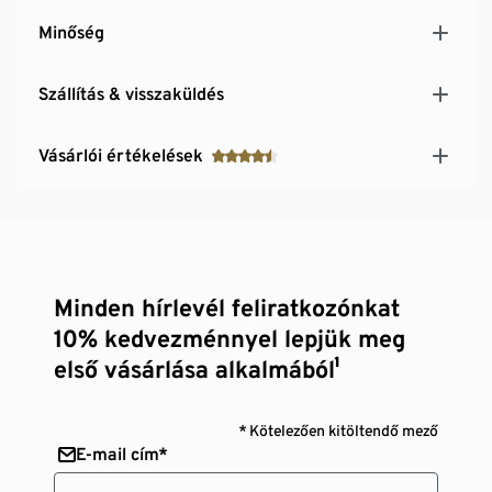
Minőség
Szállítás & visszaküldés
Vásárlói értékelések
Minden hírlevél feliratkozónkat
10% kedvezménnyel lepjük meg
első vásárlása alkalmából¹
* Kötelezően kitöltendő mező
E-mail cím*