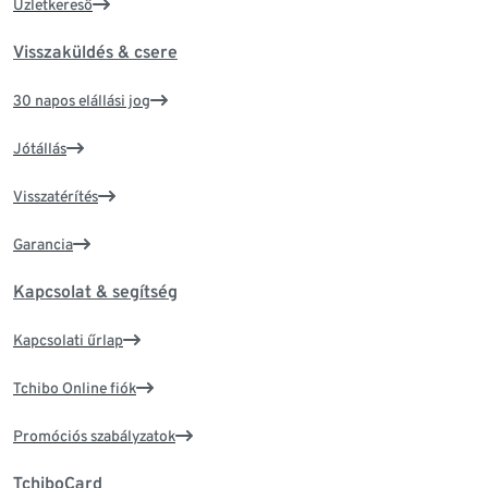
Üzletkereső
Visszaküldés & csere
30 napos elállási jog
Jótállás
Visszatérítés
Garancia
Kapcsolat & segítség
Kapcsolati űrlap
Tchibo Online fiók
Promóciós szabályzatok
TchiboCard