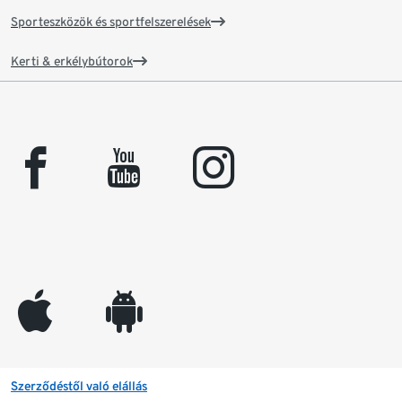
Sporteszközök és sportfelszerelések
Kerti & erkélybútorok
facebook
youtube
instagram
appleinc
android
Szerződéstől való elállás