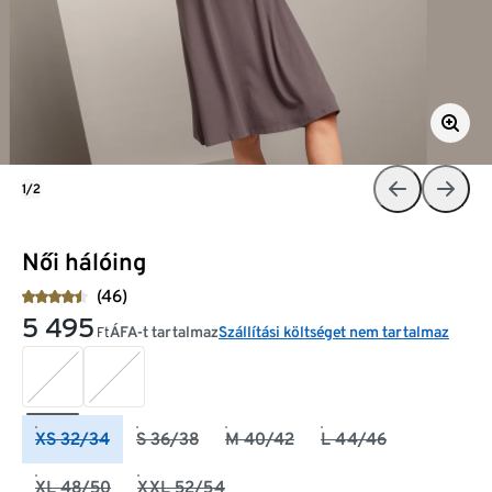
1/2
Női hálóing
(46)
5 495
ÁFA-t tartalmaz
Szállítási költséget nem tartalmaz
Ft
XS 32/34
S 36/38
M 40/42
L 44/46
XL 48/50
XXL 52/54