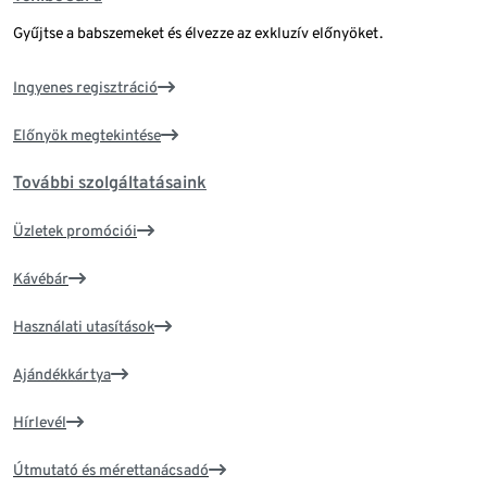
Gyűjtse a babszemeket és élvezze az exkluzív előnyöket.
Ingyenes regisztráció
Előnyök megtekintése
További szolgáltatásaink
Üzletek promóciói
Kávébár
Használati utasítások
Ajándékkártya
Hírlevél
Útmutató és mérettanácsadó