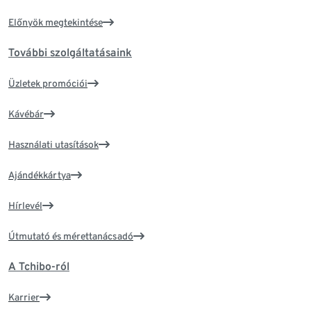
Előnyök megtekintése
További szolgáltatásaink
Üzletek promóciói
Kávébár
Használati utasítások
Ajándékkártya
Hírlevél
Útmutató és mérettanácsadó
A Tchibo-ról
Karrier