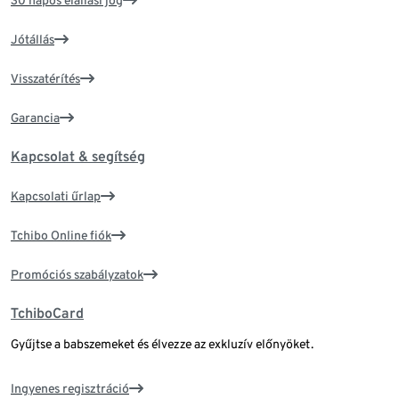
30 napos elállási jog
Jótállás
Visszatérítés
Garancia
Kapcsolat & segítség
Kapcsolati űrlap
Tchibo Online fiók
Promóciós szabályzatok
TchiboCard
Gyűjtse a babszemeket és élvezze az exkluzív előnyöket.
Ingyenes regisztráció