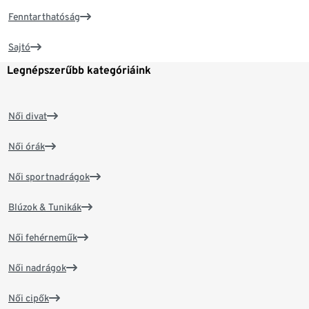
Fenntarthatóság
Sajtó
Legnépszerűbb kategóriáink
Női divat
Női órák
Női sportnadrágok
Blúzok & Tunikák
Női fehérneműk
Női nadrágok
Női cipők