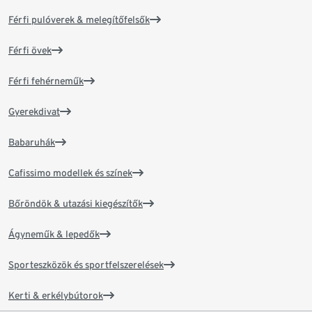
Férfi pulóverek & melegítőfelsők
Férfi övek
Férfi fehérneműk
Gyerekdivat
Babaruhák
Cafissimo modellek és színek
Bőröndök & utazási kiegészítők
Ágyneműk & lepedők
Sporteszközök és sportfelszerelések
Kerti & erkélybútorok