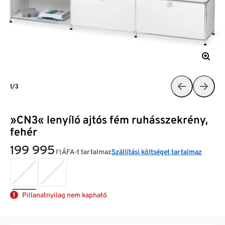
1/3
»CN3« lenyíló ajtós fém ruhásszekrény,
fehér
199 995
ÁFA-t tartalmaz
Szállítási költséget tartalmaz
Ft
Pillanatnyilag nem kapható