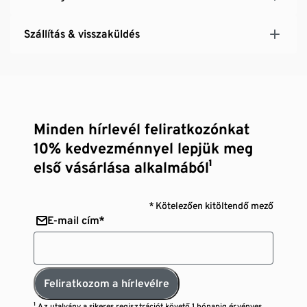
Szállítás & visszaküldés
Minden hírlevél feliratkozónkat
10% kedvezménnyel lepjük meg
első vásárlása alkalmából¹
* Kötelezően kitöltendő mező
E-mail cím*
Feliratkozom a hírlevélre
¹ Az utalvány a sikeres regisztrációt követő 1 hónapig érvényes,