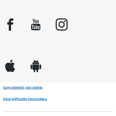
facebook
youtube
instagram
appleinc
android
Szerződéstől való elállás
Kávé előfizetés felmondása