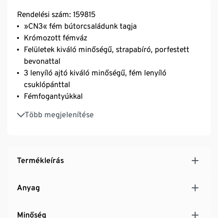
Rendelési szám: 159815
»CN3« fém bútorcsaládunk tagja
Krómozott fémváz
Felületek kiváló minőségű, strapabíró, porfestett
bevonattal
3 lenyíló ajtó kiváló minőségű, fém lenyíló
csuklópánttal
Fémfogantyúkkal
A műanyag lábak magassága állítható, így a bútor
Több megjelenítése
egyenetlen felületeken is stabilan áll
Sokoldalú bútor – használható előszobában vagy
irodában, ideális az otthoni irodában is
Termékleírás
Anyag
Minőség