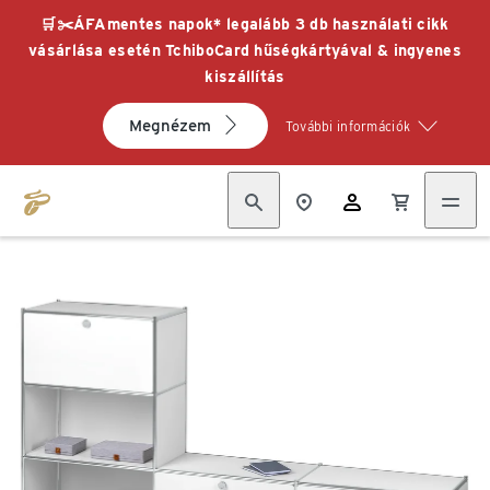
🛒✂️ÁFAmentes napok* legalább 3 db használati cikk
vásárlása esetén TchiboCard hűségkártyával & ingyenes
kiszállítás
Megnézem
További információk