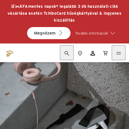
🛒✂️ÁFAmentes napok* legalább 3 db használati cikk
vásárlása esetén TchiboCard hűségkártyával & ingyenes
kiszállítás
Megnézem
További információk