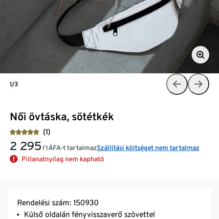
1/3
Női övtáska, sötétkék
(1)
2 295
ÁFA-t tartalmaz
Szállítási költséget nem tartalmaz
Ft
Pillanatnyilag nem kapható
Rendelési szám: 150930
Külső oldalán fényvisszaverő szövettel