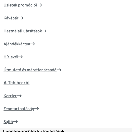
Üzletek promóciói
Kávébár
Használati utasítások
Ajándékkártya
Hírlevél
Útmutató és mérettanácsadó
A Tchibo-ról
Karrier
Fenntarthatóság
Sajtó
Legnépszerűbb kategóriáink