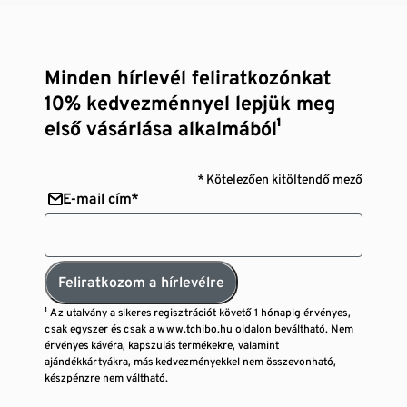
Minden hírlevél feliratkozónkat
10% kedvezménnyel lepjük meg
első vásárlása alkalmából¹
* Kötelezően kitöltendő mező
E-mail cím*
Feliratkozom a hírlevélre
¹ Az utalvány a sikeres regisztrációt követő 1 hónapig érvényes,
csak egyszer és csak a www.tchibo.hu oldalon beváltható. Nem
érvényes kávéra, kapszulás termékekre, valamint
ajándékkártyákra, más kedvezményekkel nem összevonható,
készpénzre nem váltható.