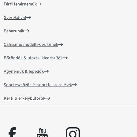
Férfi fehérneműk
Gyerekdivat
Babaruhák
Cafissimo modellek és színek
Bőröndök & utazási kiegészítők
Ágyneműk & lepedők
Sporteszközök és sportfelszerelések
Kerti & erkélybútorok
facebook
youtube
instagram