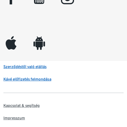
appleinc
android
Szerződéstől való elállás
Kávé előfizetés felmondása
Kapcsolat & segítség
Impresszum