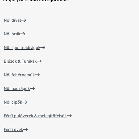
Női divat
Női órák
Női sportnadrágok
Blúzok & Tunikák
Női fehérneműk
Női nadrágok
Női cipők
Férfi pulóverek & melegítőfelsők
Férfi övek