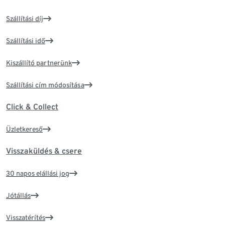
Szállítási díj
Szállítási idő
Kiszállító partnerünk
Szállítási cím módosítása
Click & Collect
Üzletkereső
Visszaküldés & csere
30 napos elállási jog
Jótállás
Visszatérítés