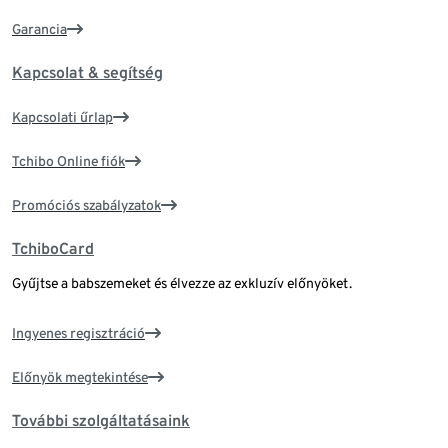
Garancia
Kapcsolat & segítség
Kapcsolati űrlap
Tchibo Online fiók
Promóciós szabályzatok
TchiboCard
Gyűjtse a babszemeket és élvezze az exkluzív előnyöket.
Ingyenes regisztráció
Előnyök megtekintése
További szolgáltatásaink