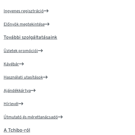
Ingyenes regisztráció
Előnyök megtekintése
További szolgáltatásaink
Üzletek promóciói
Kávébár
Használati utasítások
Ajándékkártya
Hírlevél
Útmutató és mérettanácsadó
A Tchibo-ról