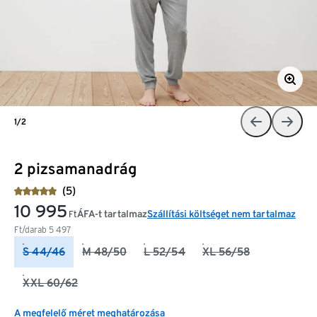
1/2
2 pizsamanadrág
(5)
10 995
ÁFA-t tartalmaz
Szállítási költséget nem tartalmaz
Ft
Ft/darab
5 497
S 44/46
M 48/50
L 52/54
XL 56/58
XXL 60/62
A megfelelő méret meghatározása