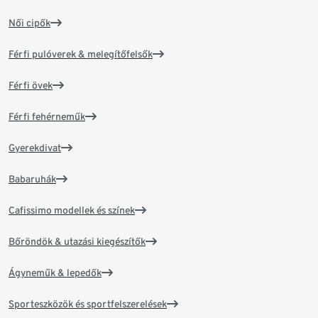
Női cipők
Férfi pulóverek & melegítőfelsők
Férfi övek
Férfi fehérneműk
Gyerekdivat
Babaruhák
Cafissimo modellek és színek
Bőröndök & utazási kiegészítők
Ágyneműk & lepedők
Sporteszközök és sportfelszerelések