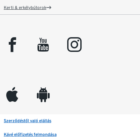
Kerti & erkélybútorok
facebook
youtube
instagram
appleinc
android
Szerződéstől való elállás
Kávé előfizetés felmondása