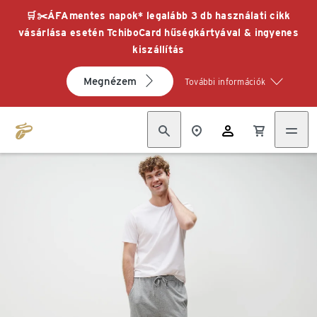
🛒✂️ÁFAmentes napok* legalább 3 db használati cikk
vásárlása esetén TchiboCard hűségkártyával & ingyenes
kiszállítás
Megnézem
További információk