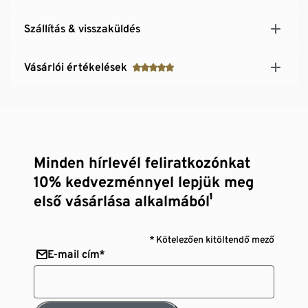
Szállítás & visszaküldés
Vásárlói értékelések
Minden hírlevél feliratkozónkat
10% kedvezménnyel lepjük meg
első vásárlása alkalmából¹
* Kötelezően kitöltendő mező
E-mail cím*