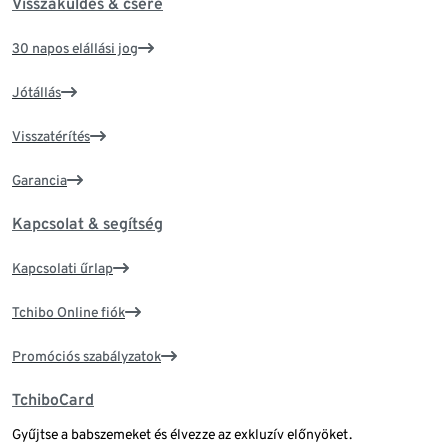
Visszaküldés & csere
30 napos elállási jog
Jótállás
Visszatérítés
Garancia
Kapcsolat & segítség
Kapcsolati űrlap
Tchibo Online fiók
Promóciós szabályzatok
TchiboCard
Gyűjtse a babszemeket és élvezze az exkluzív előnyöket.