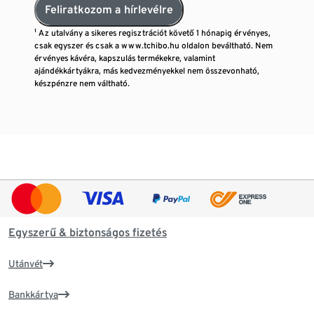
Feliratkozom a hírlevélre
¹ Az utalvány a sikeres regisztrációt követő 1 hónapig érvényes,
csak egyszer és csak a www.tchibo.hu oldalon beváltható. Nem
érvényes kávéra, kapszulás termékekre, valamint
ajándékkártyákra, más kedvezményekkel nem összevonható,
készpénzre nem váltható.
Egyszerű & biztonságos fizetés
Utánvét
Bankkártya