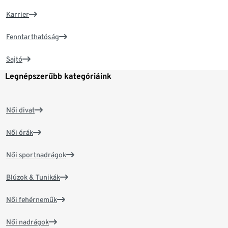
Karrier
Fenntarthatóság
Sajtó
Legnépszerűbb kategóriáink
Női divat
Női órák
Női sportnadrágok
Blúzok & Tunikák
Női fehérneműk
Női nadrágok