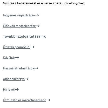
Gyűjtse a babszemeket és élvezze az exkluzív előnyöket.
Ingyenes regisztráció
Előnyök megtekintése
További szolgáltatásaink
Üzletek promóciói
Kávébár
Használati utasítások
Ajándékkártya
Hírlevél
Útmutató és mérettanácsadó