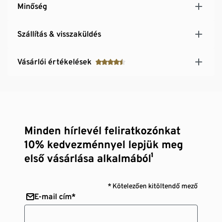
Minőség
Szállítás & visszaküldés
Vásárlói értékelések
Minden hírlevél feliratkozónkat
10% kedvezménnyel lepjük meg
első vásárlása alkalmából¹
* Kötelezően kitöltendő mező
E-mail cím*