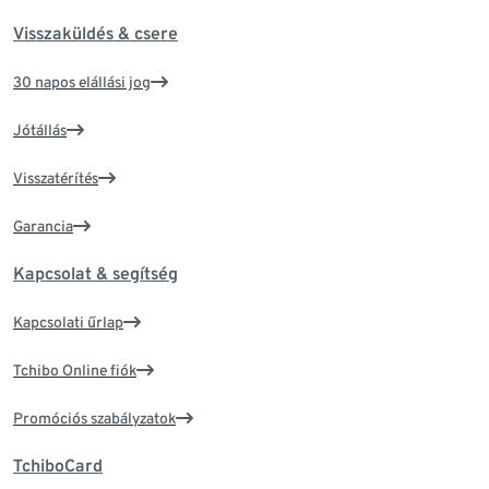
Visszaküldés & csere
30 napos elállási jog
Jótállás
Visszatérítés
Garancia
Kapcsolat & segítség
Kapcsolati űrlap
Tchibo Online fiók
Promóciós szabályzatok
TchiboCard