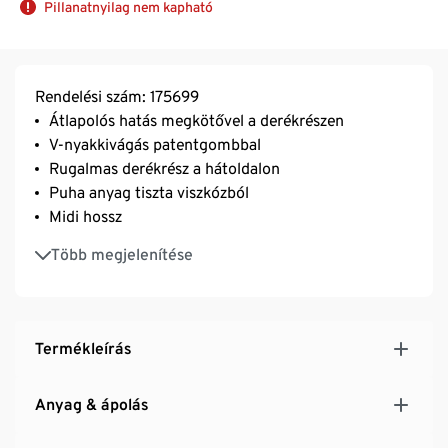
Pillanatnyilag nem kapható
Rendelési szám: 175699
Átlapolós hatás megkötővel a derékrészen
V-nyakkivágás patentgombbal
Rugalmas derékrész a hátoldalon
Puha anyag tiszta viszkózból
Midi hossz
A vállnál enyhén húzott
Több megjelenítése
Fire & Glory márkájú termék
Ezt a stílust kizárólag a Tchibo számára tervezték
Termékleírás
Anyag & ápolás