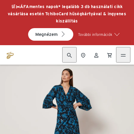
🛒✂️ÁFAmentes napok* legalább 3 db használati cikk
vásárlása esetén TchiboCard hűségkártyával & ingyenes
kiszállítás
Megnézem
További információk