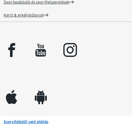
Sporteszközök és sportfelszerelések
Kerti & erkélybútorok
facebook
youtube
instagram
appleinc
android
Szerződéstől való elállás