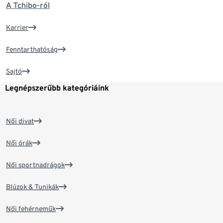
A Tchibo-ról
Karrier
Fenntarthatóság
Sajtó
Legnépszerűbb kategóriáink
Női divat
Női órák
Női sportnadrágok
Blúzok & Tunikák
Női fehérneműk