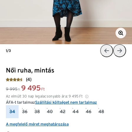
1/3
Női ruha, mintás
(4)
9 495
9 995
Ft
Ft
Az elmúlt 30 nap legalacsonyabb ára:
9 495
Ft
ÁFA-t tartalmaz
Szállítási költséget nem tartalmaz
34
36
38
40
42
44
46
48
A megfelelő méret meghatározása