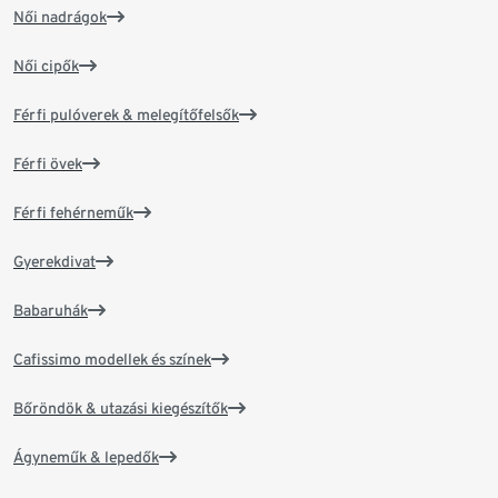
Női nadrágok
Női cipők
Férfi pulóverek & melegítőfelsők
Férfi övek
Férfi fehérneműk
Gyerekdivat
Babaruhák
Cafissimo modellek és színek
Bőröndök & utazási kiegészítők
Ágyneműk & lepedők