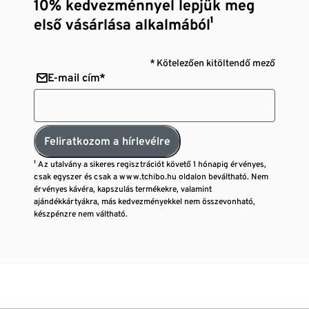
10% kedvezménnyel lepjük meg
első vásárlása alkalmából¹
* Kötelezően kitöltendő mező
E-mail cím*
Feliratkozom a hírlevélre
¹ Az utalvány a sikeres regisztrációt követő 1 hónapig érvényes,
csak egyszer és csak a www.tchibo.hu oldalon beváltható. Nem
érvényes kávéra, kapszulás termékekre, valamint
ajándékkártyákra, más kedvezményekkel nem összevonható,
készpénzre nem váltható.