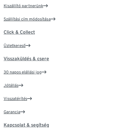
Kiszállító partnerünk
Szállítási cím módosítása
Click & Collect
Üzletkereső
Visszaküldés & csere
30 napos elállási jog
Jótállás
Visszatérítés
Garancia
Kapcsolat & segítség