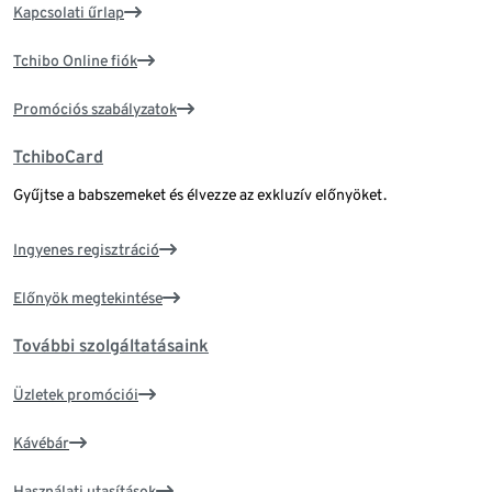
Kapcsolati űrlap
Tchibo Online fiók
Promóciós szabályzatok
TchiboCard
Gyűjtse a babszemeket és élvezze az exkluzív előnyöket.
Ingyenes regisztráció
Előnyök megtekintése
További szolgáltatásaink
Üzletek promóciói
Kávébár
Használati utasítások