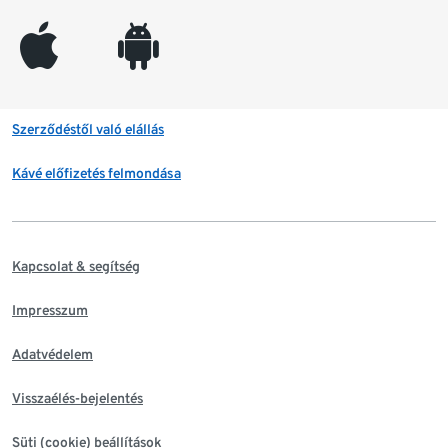
appleinc
android
Szerződéstől való elállás
Kávé előfizetés felmondása
Kapcsolat & segítség
Impresszum
Adatvédelem
Visszaélés-bejelentés
Süti (cookie) beállítások