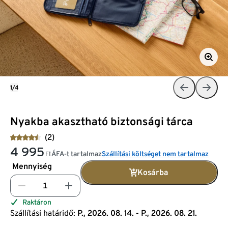
1/4
Nyakba akasztható biztonsági tárca
(2)
4 995
ÁFA-t tartalmaz
Szállítási költséget nem tartalmaz
Ft
Mennyiség
Kosárba
Raktáron
Szállítási határidő:
P., 2026. 08. 14. - P., 2026. 08. 21.