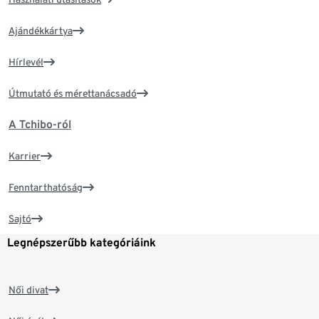
Ajándékkártya
Hírlevél
Útmutató és mérettanácsadó
A Tchibo-ról
Karrier
Fenntarthatóság
Sajtó
Legnépszerűbb kategóriáink
Női divat