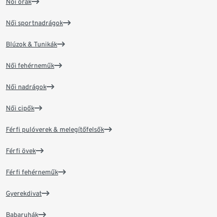
Női órák
Női sportnadrágok
Blúzok & Tunikák
Női fehérneműk
Női nadrágok
Női cipők
Férfi pulóverek & melegítőfelsők
Férfi övek
Férfi fehérneműk
Gyerekdivat
Babaruhák