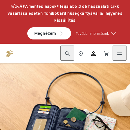
🛒✂️ÁFAmentes napok* legalább 3 db használati cikk
vásárlása esetén TchiboCard hűségkártyával & ingyenes
kiszállítás
Megnézem
További információk