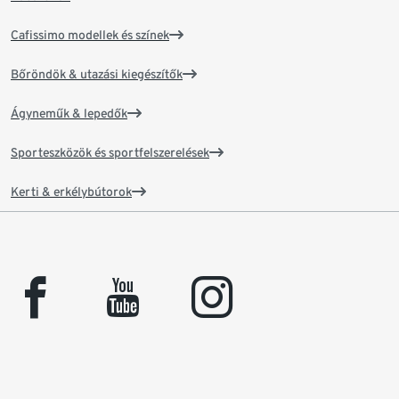
Cafissimo modellek és színek
Bőröndök & utazási kiegészítők
Ágyneműk & lepedők
Sporteszközök és sportfelszerelések
Kerti & erkélybútorok
facebook
youtube
instagram