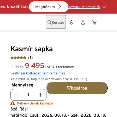
es kiszállítás
Megnézem
További információk
Keresés
Kasmír sapka
(1)
9 495
12 995
ÁFA-t tartalmaz
Ft
Ft
Szállítási költséget nem tartalmaz
Az elmúlt 30 nap legalacsonyabb ára:
11 995
Ft
Mennyiség
Kosárba
Néhány darab kapható
Szállítási
határidő:
Csüt., 2026. 08. 13. - Sze., 2026. 08. 19.