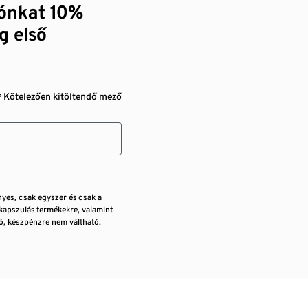
zónkat 10%
g első
* Kötelezően kitöltendő mező
nyes, csak egyszer és csak a
kapszulás termékekre, valamint
, készpénzre nem váltható.