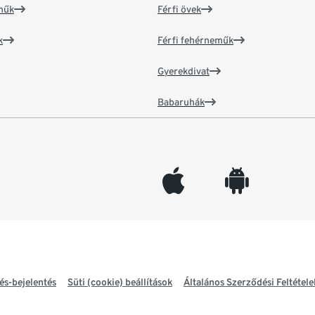
műk
Férfi övek
k
Férfi fehérneműk
Gyerekdivat
Babaruhák
appleinc
android
és-bejelentés
Süti (cookie) beállítások
Általános Szerződési Feltétele