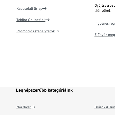
Gyűjtse a ba
Kapcsolati űrlap
előnyöket.
Tchibo Online fiók
Ingyenes reg
Promóciós szabályzatok
Előnyök meg
Legnépszerűbb kategóriáink
Női divat
Blúzok & Tun