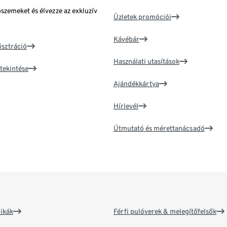
bszemeket és élvezze az exkluzív
Üzletek promóciói
Kávébár
isztráció
Használati utasítások
tekintése
Ajándékkártya
Hírlevél
Útmutató és mérettanácsadó
ikák
Férfi pulóverek & melegítőfelsők