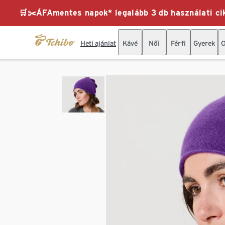
🛒✂️ÁFAmentes napok* legalább 3 db használati cik
Heti ajánlat
Kávé
Női
Férfi
Gyerek
O