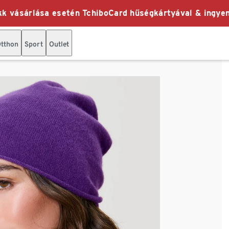
k vásárlása esetén TchiboCard hűségkártyával & ingyen
tthon
Sport
Outlet