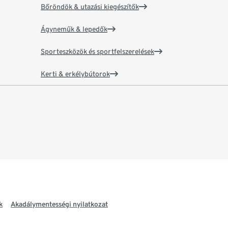
Bőröndök & utazási kiegészítők
Ágyneműk & lepedők
Sporteszközök és sportfelszerelések
Kerti & erkélybútorok
k
Akadálymentességi nyilatkozat