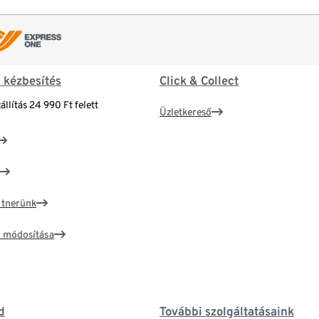
& kézbesítés
Click & Collect
állítás 24 990 Ft felett
Üzletkereső
artnerünk
ím módosítása
d
További szolgáltatásaink