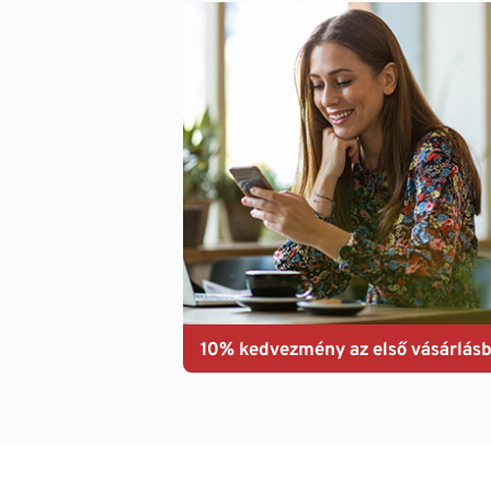
10% kedvezmény az első vásárlásb