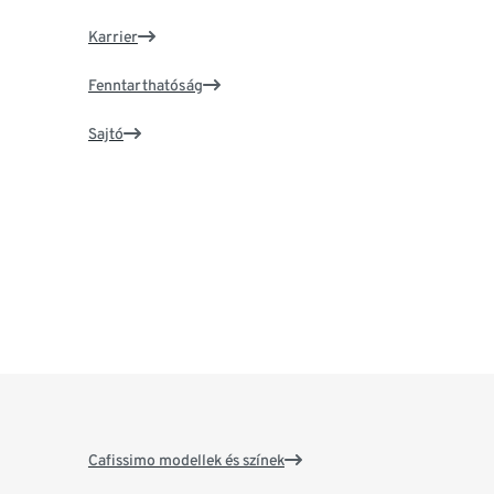
Karrier
Fenntarthatóság
Sajtó
Cafissimo modellek és színek