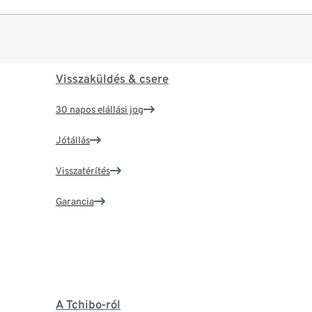
Visszaküldés & csere
30 napos elállási jog
Jótállás
Visszatérítés
Garancia
A Tchibo-ról