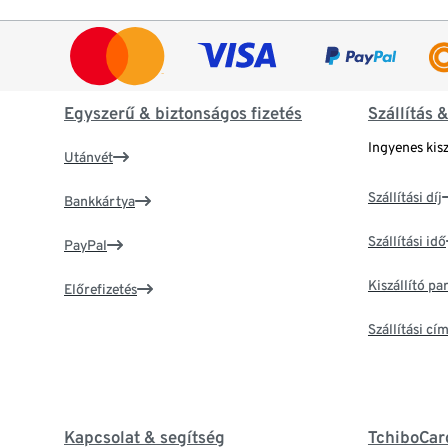
Egyszerű & biztonságos fizetés
Szállítás 
Ingyenes kisz
Utánvét
Szállítási díj
Bankkártya
Szállítási idő
PayPal
Kiszállító p
Előrefizetés
Szállítási c
Kapcsolat & segítség
TchiboCar