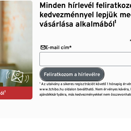
Minden hírlevél feliratko
kedvezménnyel lepjük me
vásárlása alkalmából¹
E-mail cím*
Feliratkozom a hírlevélre
¹ Az utalvány a sikeres regisztrációt követő 1 hónapig érvé
www.tchibo.hu oldalon beváltható. Nem érvényes kávéra, 
ól¹
ajándékkártyákra, más kedvezményekkel nem összevonható