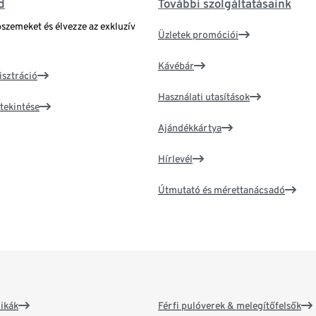
d
További szolgáltatásaink
bszemeket és élvezze az exkluzív
Üzletek promóciói
Kávébár
isztráció
Használati utasítások
tekintése
Ajándékkártya
Hírlevél
Útmutató és mérettanácsadó
ikák
Férfi pulóverek & melegítőfelsők