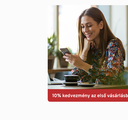
10% kedvezmény az első vásárlásb