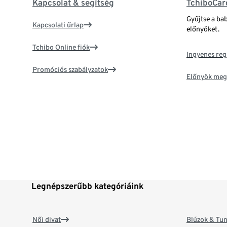
Kapcsolat & segítség
TchiboCar
Gyűjtse a ba
Kapcsolati űrlap
előnyöket.
Tchibo Online fiók
Ingyenes reg
Promóciós szabályzatok
Előnyök meg
Legnépszerűbb kategóriáink
Női divat
Blúzok & Tun