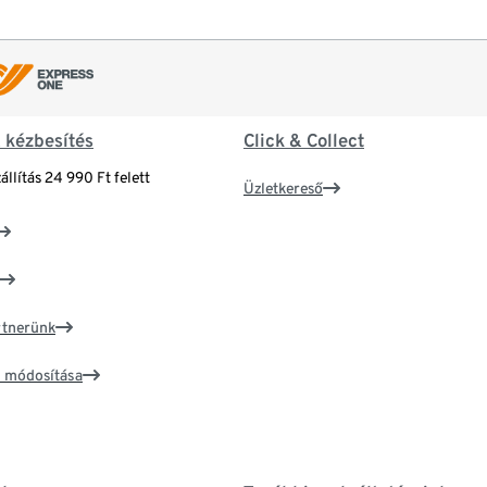
& kézbesítés
Click & Collect
állítás 24 990 Ft felett
Üzletkereső
artnerünk
ím módosítása