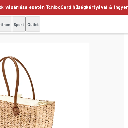
k vásárlása esetén TchiboCard hűségkártyával & ingyen
tthon
Sport
Outlet