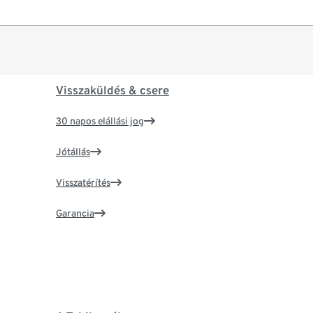
Visszaküldés & csere
30 napos elállási jog
Jótállás
Visszatérítés
Garancia