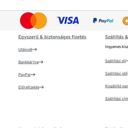
Egyszerű & biztonságos fizetés
Szállítás 
Ingyenes kisz
Utánvét
Szállítási díj
Bankkártya
Szállítási idő
PayPal
Kiszállító p
Előrefizetés
Szállítási c