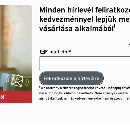
Minden hírlevél feliratko
kedvezménnyel lepjük me
vásárlása alkalmából¹
E-mail cím*
Feliratkozom a hírlevélre
¹ Az utalvány a sikeres regisztrációt követő 1 hónapig érvé
www.tchibo.hu oldalon beváltható. Nem érvényes kávéra, 
ól¹
ajándékkártyákra, más kedvezményekkel nem összevonható