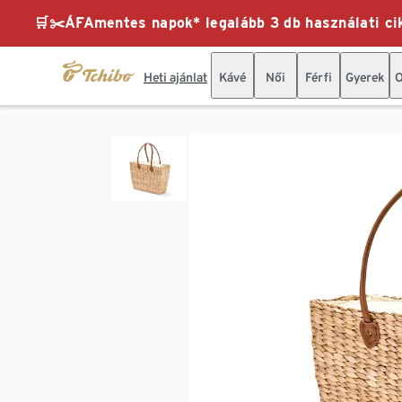
🛒✂️ÁFAmentes napok* legalább 3 db használati cik
Heti ajánlat
Kávé
Női
Férfi
Gyerek
O