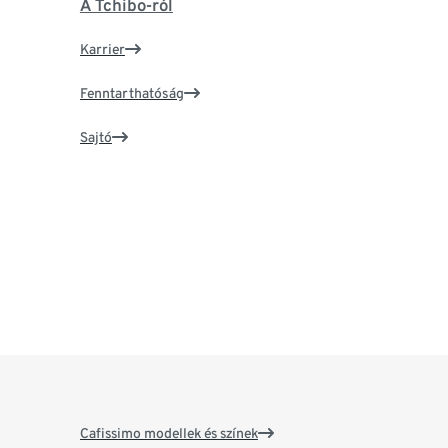
A Tchibo-ról
Karrier
Fenntarthatóság
Sajtó
Cafissimo modellek és színek