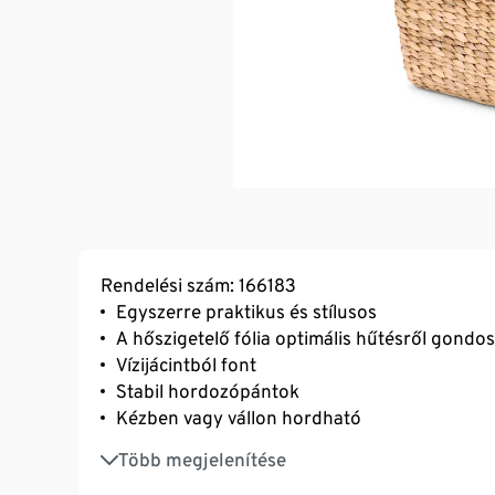
Rendelési szám: 166183
Egyszerre praktikus és stílusos
A hőszigetelő fólia optimális hűtésről gondo
Vízijácintból font
Stabil hordozópántok
Kézben vagy vállon hordható
Jégakku nélkül kb. 4 órán át tartja frissen az
Több megjelenítése