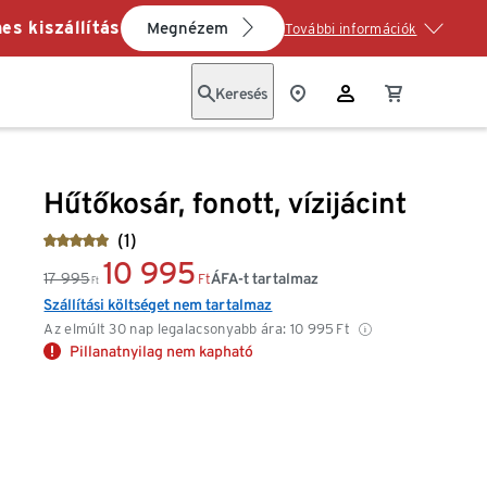
es kiszállítás
Megnézem
További információk
Keresés
Hűtőkosár, fonott, vízijácint
(1)
10 995
17 995
ÁFA-t tartalmaz
Ft
Ft
Szállítási költséget nem tartalmaz
Az elmúlt 30 nap legalacsonyabb ára:
10 995
Ft
Pillanatnyilag nem kapható