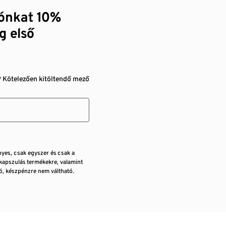
zónkat 10%
g első
* Kötelezően kitöltendő mező
nyes, csak egyszer és csak a
kapszulás termékekre, valamint
, készpénzre nem váltható.