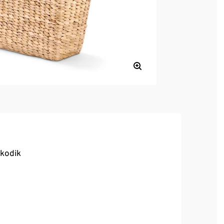
skodik
 élelmiszereket