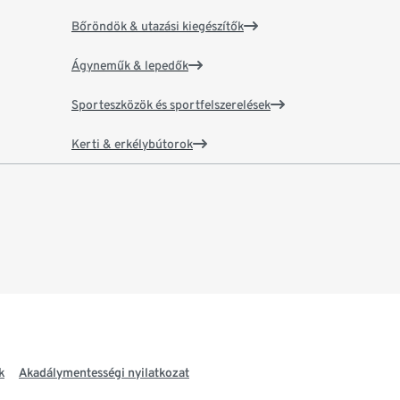
Bőröndök & utazási kiegészítők
Ágyneműk & lepedők
Sporteszközök és sportfelszerelések
Kerti & erkélybútorok
k
Akadálymentességi nyilatkozat