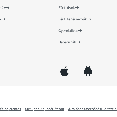
műk
Férfi övek
k
Férfi fehérneműk
Gyerekdivat
Babaruhák
appleinc
android
és-bejelentés
Süti (cookie) beállítások
Általános Szerződési Feltétele