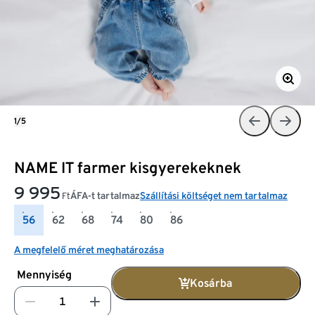
1/5
NAME IT farmer kisgyerekeknek
9 995
ÁFA-t tartalmaz
Szállítási költséget nem tartalmaz
Ft
56
62
68
74
80
86
A megfelelő méret meghatározása
Mennyiség
Kosárba