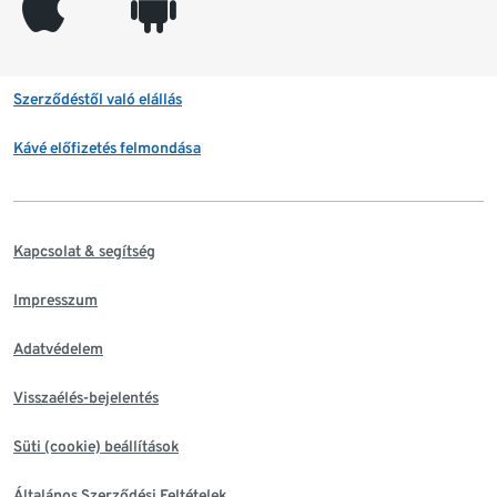
appleinc
android
Szerződéstől való elállás
Kávé előfizetés felmondása
Kapcsolat & segítség
Impresszum
Adatvédelem
Visszaélés-bejelentés
Süti (cookie) beállítások
Általános Szerződési Feltételek