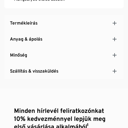
Termékleírás
Anyag & ápolás
Minőség
Szállítás & visszaküldés
Minden hírlevél feliratkozónkat
10% kedvezménnyel lepjük meg
első vásárlása alkalmából¹