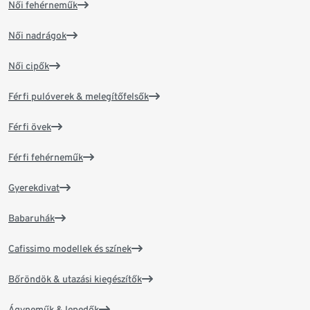
Női fehérneműk
Női nadrágok
Női cipők
Férfi pulóverek & melegítőfelsők
Férfi övek
Férfi fehérneműk
Gyerekdivat
Babaruhák
Cafissimo modellek és színek
Bőröndök & utazási kiegészítők
Ágyneműk & lepedők