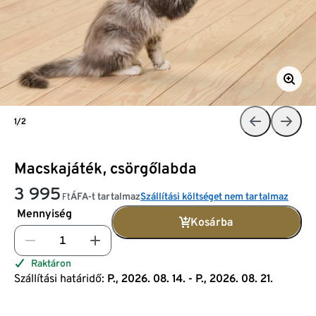
1/2
Macskajáték, csörgőlabda
3 995
ÁFA-t tartalmaz
Szállítási költséget nem tartalmaz
Ft
Mennyiség
Kosárba
Raktáron
Szállítási határidő:
P., 2026. 08. 14. - P., 2026. 08. 21.