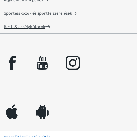
Sporteszközök és sportfelszerelések
Kerti & erkélybútorok
facebook
youtube
instagram
appleinc
android