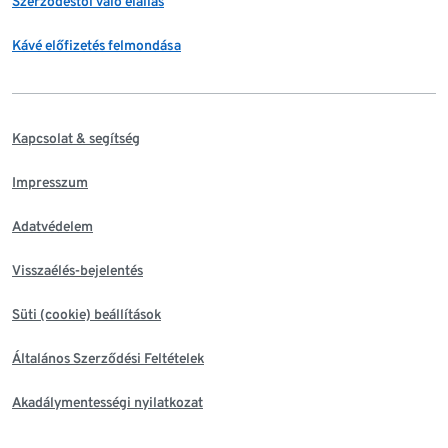
Szerződéstől való elállás
Kávé előfizetés felmondása
Kapcsolat & segítség
Impresszum
Adatvédelem
Visszaélés-bejelentés
Süti (cookie) beállítások
Általános Szerződési Feltételek
Akadálymentességi nyilatkozat