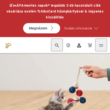
🛒✂️ÁFAmentes napok* legalább 3 db használati cikk
vásárlása esetén TchiboCard hűségkártyával & ingyenes
kiszállítás
Megnézem
További információk