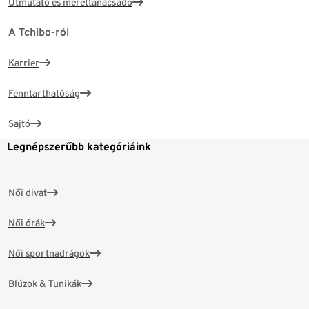
Útmutató és mérettanácsadó
A Tchibo-ról
Karrier
Fenntarthatóság
Sajtó
Legnépszerűbb kategóriáink
Női divat
Női órák
Női sportnadrágok
Blúzok & Tunikák