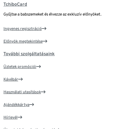
TchiboCard
Gyűjtse a babszemeket és élvezze az exkluzív előnyöket.
Ingyenes regisztráció
Előnyök megtekintése
További szolgáltatásaink
Üzletek promóciói
Kávébár
Használati utasítások
Ajándékkártya
Hírlevél