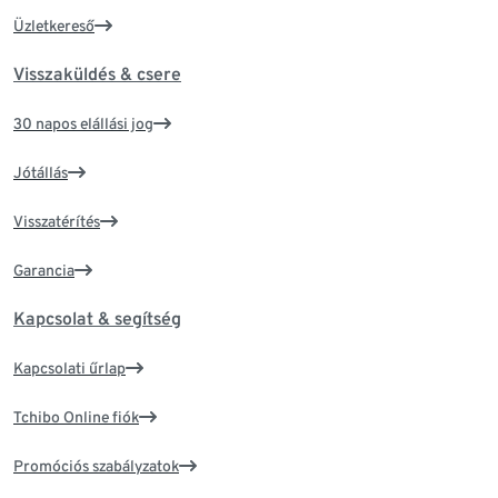
Üzletkereső
Visszaküldés & csere
30 napos elállási jog
Jótállás
Visszatérítés
Garancia
Kapcsolat & segítség
Kapcsolati űrlap
Tchibo Online fiók
Promóciós szabályzatok