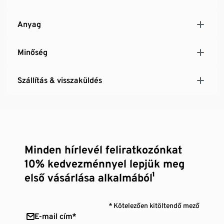
Anyag
Minőség
Szállítás & visszaküldés
Minden hírlevél feliratkozónkat
10% kedvezménnyel lepjük meg
első vásárlása alkalmából¹
* Kötelezően kitöltendő mező
E-mail cím*