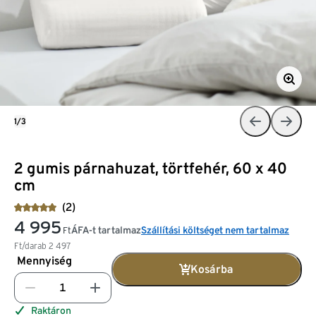
1/3
2 gumis párnahuzat, törtfehér, 60 x 40
cm
(2)
4 995
ÁFA-t tartalmaz
Szállítási költséget nem tartalmaz
Ft
Ft/darab
2 497
Mennyiség
Kosárba
Raktáron