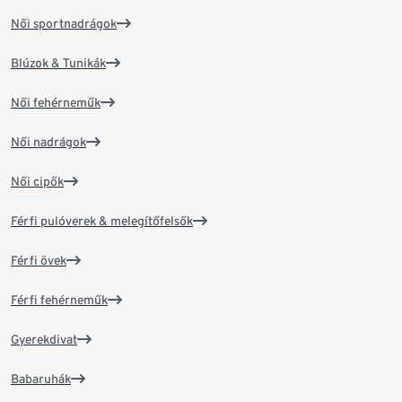
Női sportnadrágok
Blúzok & Tunikák
Női fehérneműk
Női nadrágok
Női cipők
Férfi pulóverek & melegítőfelsők
Férfi övek
Férfi fehérneműk
Gyerekdivat
Babaruhák