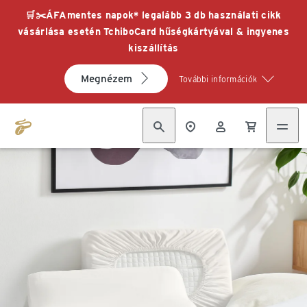
🛒✂️ÁFAmentes napok* legalább 3 db használati cikk
vásárlása esetén TchiboCard hűségkártyával & ingyenes
kiszállítás
Megnézem
További információk