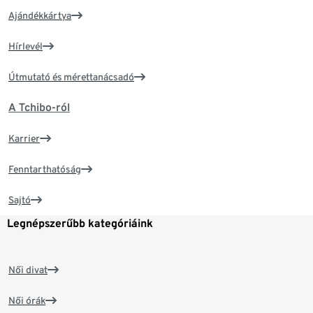
Ajándékkártya
Hírlevél
Útmutató és mérettanácsadó
A Tchibo-ról
Karrier
Fenntarthatóság
Sajtó
Legnépszerűbb kategóriáink
Női divat
Női órák