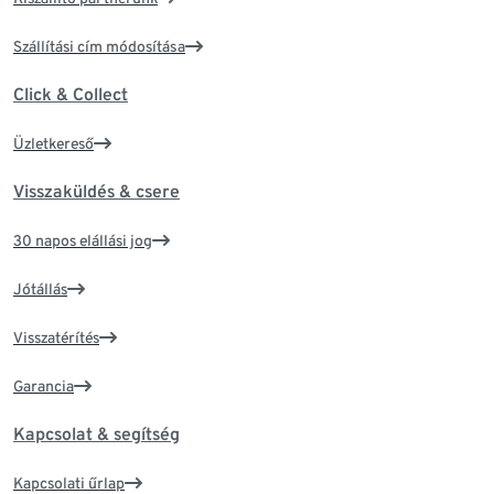
Szállítási cím módosítása
Click & Collect
Üzletkereső
Visszaküldés & csere
30 napos elállási jog
Jótállás
Visszatérítés
Garancia
Kapcsolat & segítség
Kapcsolati űrlap