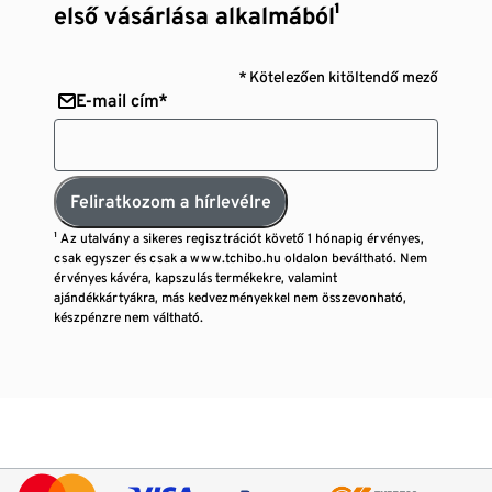
első vásárlása alkalmából¹
* Kötelezően kitöltendő mező
E-mail cím*
Feliratkozom a hírlevélre
¹ Az utalvány a sikeres regisztrációt követő 1 hónapig érvényes,
csak egyszer és csak a www.tchibo.hu oldalon beváltható. Nem
érvényes kávéra, kapszulás termékekre, valamint
ajándékkártyákra, más kedvezményekkel nem összevonható,
készpénzre nem váltható.