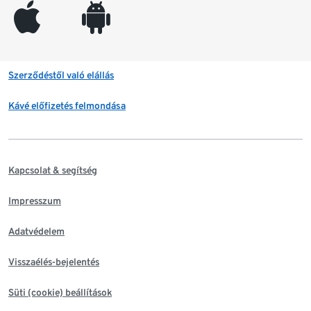
appleinc
android
Szerződéstől való elállás
Kávé előfizetés felmondása
Kapcsolat & segítség
Impresszum
Adatvédelem
Visszaélés-bejelentés
Süti (cookie) beállítások