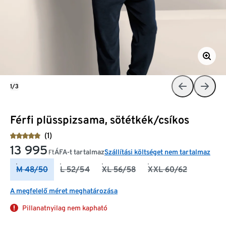
1/3
Férfi plüsspizsama, sötétkék/csíkos
(1)
13 995
ÁFA-t tartalmaz
Szállítási költséget nem tartalmaz
Ft
M 48/50
L 52/54
XL 56/58
XXL 60/62
A megfelelő méret meghatározása
Pillanatnyilag nem kapható