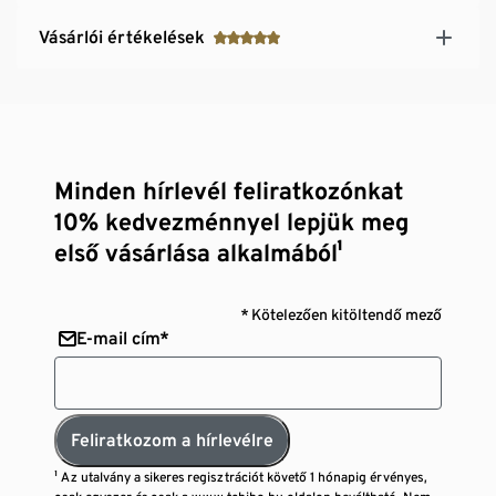
Vásárlói értékelések
Minden hírlevél feliratkozónkat
10% kedvezménnyel lepjük meg
első vásárlása alkalmából¹
* Kötelezően kitöltendő mező
E-mail cím*
Feliratkozom a hírlevélre
¹ Az utalvány a sikeres regisztrációt követő 1 hónapig érvényes,