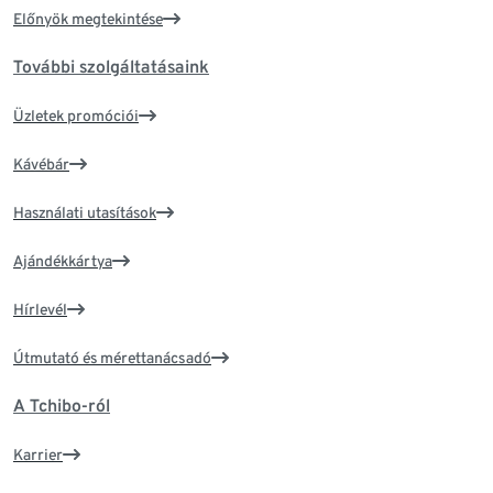
Előnyök megtekintése
További szolgáltatásaink
Üzletek promóciói
Kávébár
Használati utasítások
Ajándékkártya
Hírlevél
Útmutató és mérettanácsadó
A Tchibo-ról
Karrier