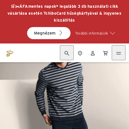
🛒✂️ÁFAmentes napok* legalább 3 db használati cikk
vásárlása esetén TchiboCard hűségkártyával & ingyenes
kiszállítás
Megnézem
További információk