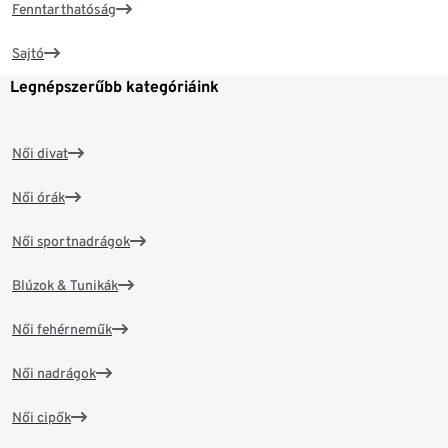
Fenntarthatóság
Sajtó
Legnépszerűbb kategóriáink
Női divat
Női órák
Női sportnadrágok
Blúzok & Tunikák
Női fehérneműk
Női nadrágok
Női cipők