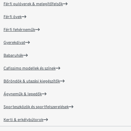
Férfi pulóverek & melegítőfelsők
Férfi övek
Férfi fehérneműk
Gyerekdivat
Babaruhák
Cafissimo modellek és színek
Bőröndök & utazási kiegészítők
Ágyneműk & lepedők
Sporteszközök és sportfelszerelések
Kerti & erkélybútorok