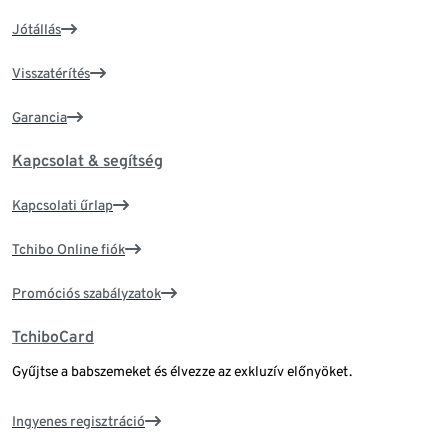
Jótállás
Visszatérítés
Garancia
Kapcsolat & segítség
Kapcsolati űrlap
Tchibo Online fiók
Promóciós szabályzatok
TchiboCard
Gyűjtse a babszemeket és élvezze az exkluzív előnyöket.
Ingyenes regisztráció