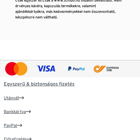
csak egyszer és csak a www.tchibo.hu oldalon beváltható. Nem
érvényes kávéra, kapszulás termékekre, valamint
ajándékkártyákra, más kedvezményekkel nem összevonható,
készpénzre nem váltható.
Egyszerű & biztonságos fizetés
Utánvét
Bankkártya
PayPal
Előrefizetés