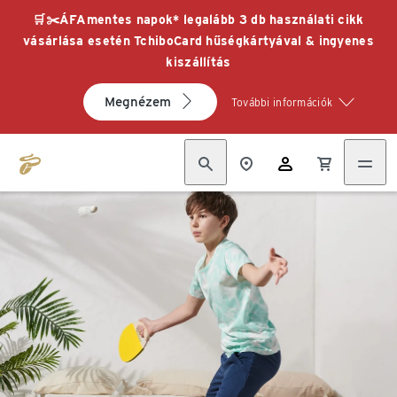
🛒✂️ÁFAmentes napok* legalább 3 db használati cikk
vásárlása esetén TchiboCard hűségkártyával & ingyenes
kiszállítás
Megnézem
További információk