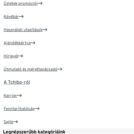
Üzletek promóciói
Kávébár
Használati utasítások
Ajándékkártya
Hírlevél
Útmutató és mérettanácsadó
A Tchibo-ról
Karrier
Fenntarthatóság
Sajtó
Legnépszerűbb kategóriáink