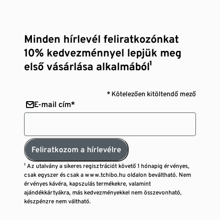
Minden hírlevél feliratkozónkat
10% kedvezménnyel lepjük meg
első vásárlása alkalmából¹
* Kötelezően kitöltendő mező
E-mail cím*
Feliratkozom a hírlevélre
¹ Az utalvány a sikeres regisztrációt követő 1 hónapig érvényes,
csak egyszer és csak a www.tchibo.hu oldalon beváltható. Nem
érvényes kávéra, kapszulás termékekre, valamint
ajándékkártyákra, más kedvezményekkel nem összevonható,
készpénzre nem váltható.