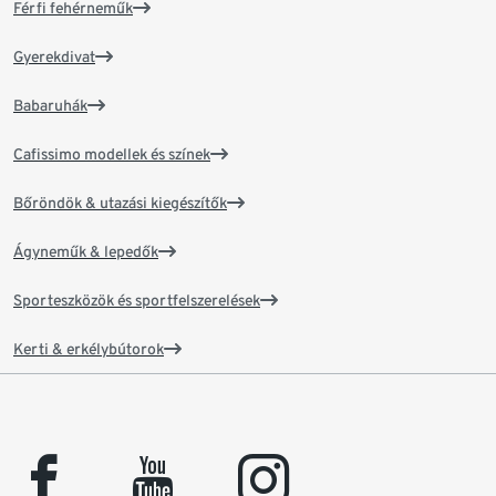
Férfi fehérneműk
Gyerekdivat
Babaruhák
Cafissimo modellek és színek
Bőröndök & utazási kiegészítők
Ágyneműk & lepedők
Sporteszközök és sportfelszerelések
Kerti & erkélybútorok
facebook
youtube
instagram