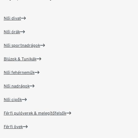
Női divat
Női órák
Női sportnadrágok
Blúzok & Tunikák
Női fehérneműk
Női nadrágok
Női cipők
Férfi pulóverek & melegítőfelsők
Férfi övek