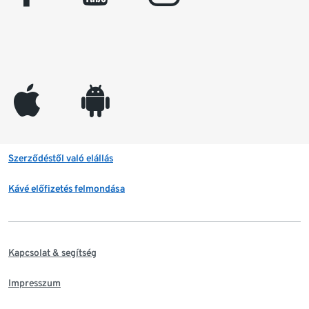
appleinc
android
Szerződéstől való elállás
Kávé előfizetés felmondása
Kapcsolat & segítség
Impresszum