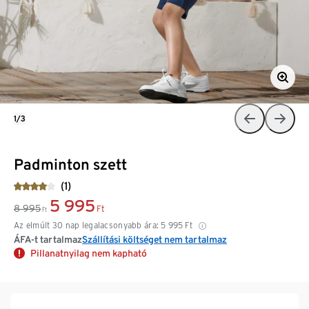
1/3
Padminton szett
(1)
5 995
8 995
Ft
Ft
Az elmúlt 30 nap legalacsonyabb ára:
5 995
Ft
ÁFA-t tartalmaz
Szállítási költséget nem tartalmaz
Pillanatnyilag nem kapható