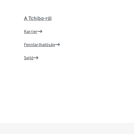
A Tchibo-ról
Karrier
Fenntarthatóság
Sajtó