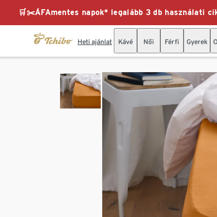
🛒✂️ÁFAmentes napok* legalább 3 db használati cik
Heti ajánlat
Kávé
Női
Férfi
Gyerek
O