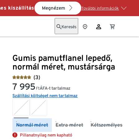
es kiszállítás
Megnézem
További információk
Keresés
Gumis pamutflanel lepedő,
normál méret, mustársárga
(3)
7 995
ÁFA-t tartalmaz
Ft
Szállítási költséget nem tartalmaz
Normál méret
Extra méret
Kétszemélyes
Pillanatnyilag nem kapható