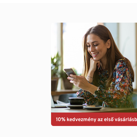
10% kedvezmény az első vásárlásb