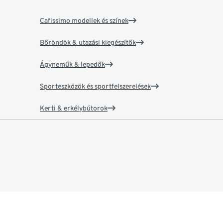
Cafissimo modellek és színek
Bőröndök & utazási kiegészítők
Ágyneműk & lepedők
Sporteszközök és sportfelszerelések
Kerti & erkélybútorok