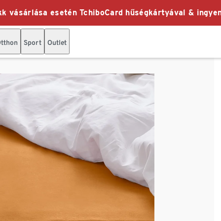
k vásárlása esetén TchiboCard hűségkártyával & ingyen
tthon
Sport
Outlet