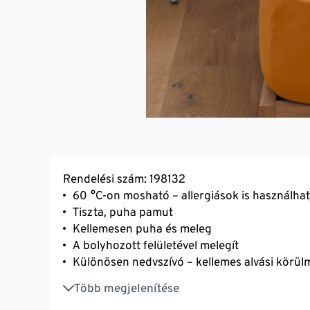
Rendelési szám: 198132
60 °C-on mosható – allergiások is használhat
Tiszta, puha pamut
Kellemesen puha és meleg
A bolyhozott felületével melegít
Különösen nedvszívó – kellemes alvási körülm
A gumírozott fej- és lábrésznek köszönhetőe
Több megjelenítése
gyűrődésmentesen illeszkedik