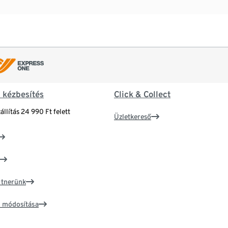
& kézbesítés
Click & Collect
állítás 24 990 Ft felett
Üzletkereső
artnerünk
ím módosítása