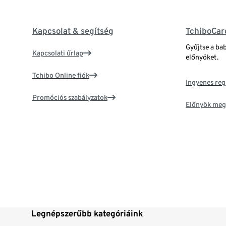
Kapcsolat & segítség
TchiboCar
Gyűjtse a ba
Kapcsolati űrlap
előnyöket.
Tchibo Online fiók
Ingyenes reg
Promóciós szabályzatok
Előnyök meg
Legnépszerűbb kategóriáink