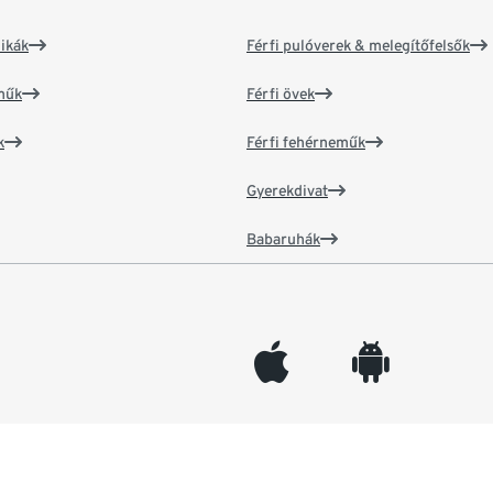
ikák
Férfi pulóverek & melegítőfelsők
műk
Férfi övek
k
Férfi fehérneműk
Gyerekdivat
Babaruhák
appleinc
android