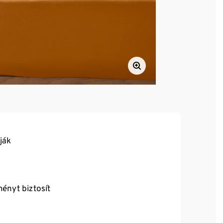
ják
ényt biztosít
n egyszerűen felhúzható és