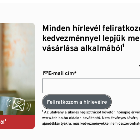
Minden hírlevél feliratko
kedvezménnyel lepjük me
vásárlása alkalmából¹
E-mail cím*
Feliratkozom a hírlevélre
¹ Az utalvány a sikeres regisztrációt követő 1 hónapig érvé
www.tchibo.hu oldalon beváltható. Nem érvényes kávéra, 
ól¹
ajándékkártyákra, más kedvezményekkel nem összevonható