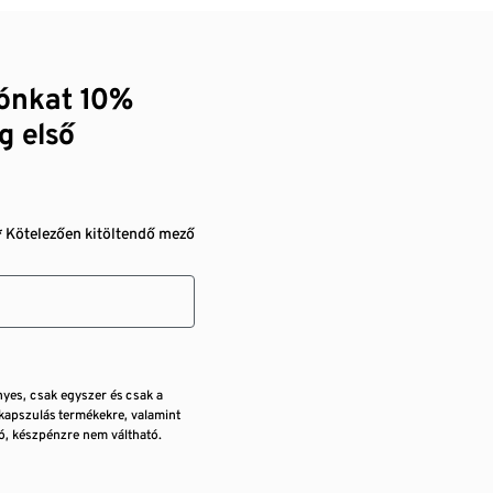
zónkat 10%
g első
* Kötelezően kitöltendő mező
nyes, csak egyszer és csak a
kapszulás termékekre, valamint
, készpénzre nem váltható.