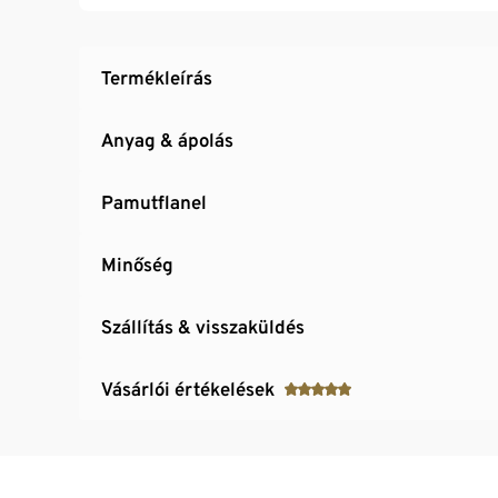
Legfeljebb 25 cm magas matracokra illik
Termékleírás
Anyag & ápolás
Pamutflanel
Minőség
Szállítás & visszaküldés
Vásárlói értékelések