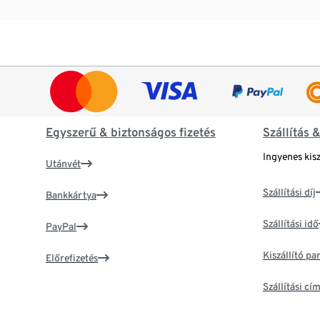
Egyszerű & biztonságos fizetés
Szállítás 
Ingyenes kisz
Utánvét
Szállítási díj
Bankkártya
Szállítási idő
PayPal
Kiszállító p
Előrefizetés
Szállítási c