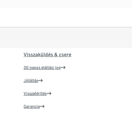
Visszaküldés & csere
30 napos elállási jog
Jótállás
Visszatérítés
Garancia