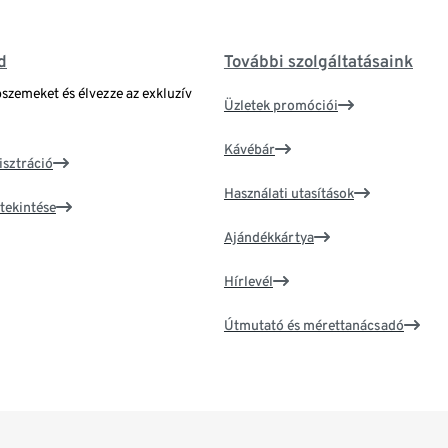
d
További szolgáltatásaink
bszemeket és élvezze az exkluzív
Üzletek promóciói
Kávébár
isztráció
Használati utasítások
tekintése
Ajándékkártya
Hírlevél
Útmutató és mérettanácsadó