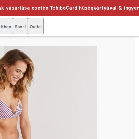
k vásárlása esetén TchiboCard hűségkártyával & ingyen
tthon
Sport
Outlet