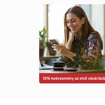
10% kedvezmény az első vásárlásb