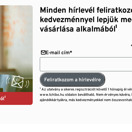
Minden hírlevél feliratko
kedvezménnyel lepjük me
vásárlása alkalmából¹
E-mail cím*
Feliratkozom a hírlevélre
¹ Az utalvány a sikeres regisztrációt követő 1 hónapig érvé
www.tchibo.hu oldalon beváltható. Nem érvényes kávéra, 
ól¹
ajándékkártyákra, más kedvezményekkel nem összevonható