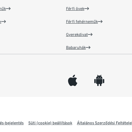
műk
Férfi övek
k
Férfi fehérneműk
Gyerekdivat
Babaruhák
appleinc
android
és-bejelentés
Süti (cookie) beállítások
Általános Szerződési Feltétele