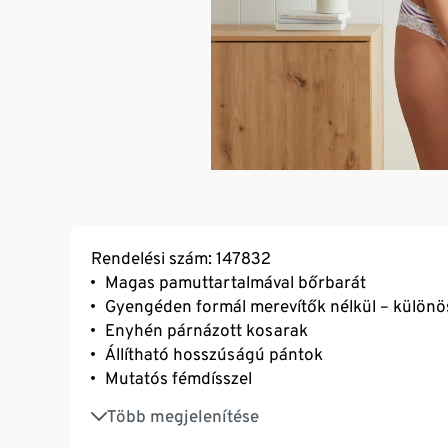
Rendelési szám: 147832
Magas pamuttartalmával bőrbarát
Gyengéden formál merevítők nélkül – külön
Enyhén párnázott kosarak
Állítható hosszúságú pántok
Mutatós fémdísszel
Háromszorosan állítható SoftSeal® kapcsos
Több megjelenítése
Tartós és a mosást rendkívül jól tűrő, kiváló