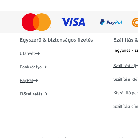
Egyszerű & biztonságos fizetés
Szállítás 
Ingyenes kisz
Utánvét
Szállítási díj
Bankkártya
Szállítási idő
PayPal
Kiszállító p
Előrefizetés
Szállítási c