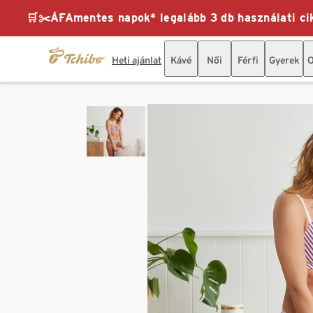
🛒✂️ÁFAmentes napok* legalább 3 db használati cik
Heti ajánlat
Kávé
Női
Férfi
Gyerek
O