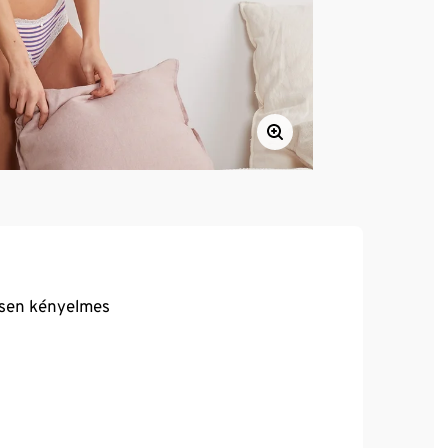
ösen kényelmes
 zárórész
 minőségű, márkás elasztánnal