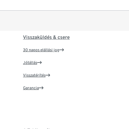
Visszaküldés & csere
30 napos elállási jog
Jótállás
Visszatérítés
Garancia