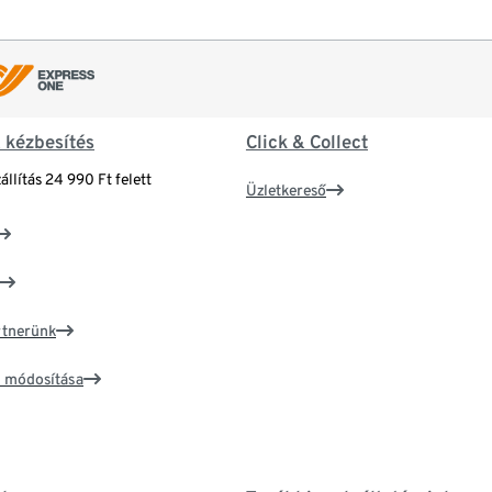
& kézbesítés
Click & Collect
állítás 24 990 Ft felett
Üzletkereső
artnerünk
ím módosítása