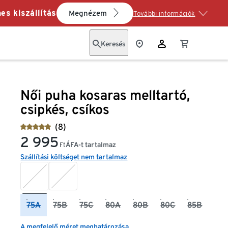
es kiszállítás
Megnézem
További információk
Keresés
Női puha kosaras melltartó,
csipkés, csíkos
(8)
2 995
ÁFA-t tartalmaz
Ft
Szállítási költséget nem tartalmaz
75A
75B
75C
80A
80B
80C
85B
A megfelelő méret meghatározása