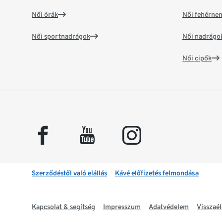
Női órák
Női fehérne
Női sportnadrágok
Női nadrágo
Női cipők
facebook
youtube
instagram
Szerződéstől való elállás
Kávé előfizetés felmondása
Kapcsolat & segítség
Impresszum
Adatvédelem
Visszaél