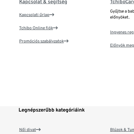
Kapcsolat & segítség
TchiboCar
Gyűjtse a ba
Kapcsolati űrlap
előnyöket.
Tchibo Online fiók
Ingyenes reg
Promóciós szabályzatok
Előnyök meg
Legnépszerűbb kategóriáink
Női divat
Blúzok & Tun