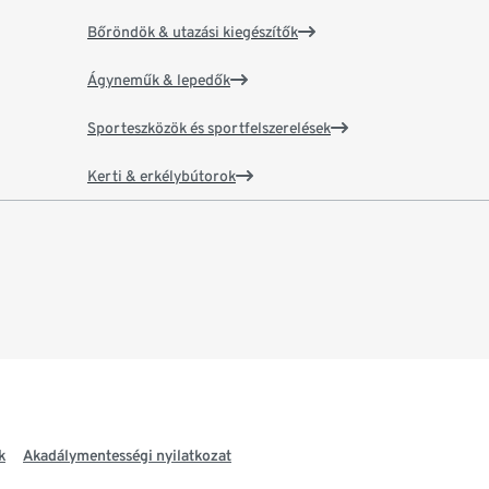
Bőröndök & utazási kiegészítők
Ágyneműk & lepedők
Sporteszközök és sportfelszerelések
Kerti & erkélybútorok
k
Akadálymentességi nyilatkozat