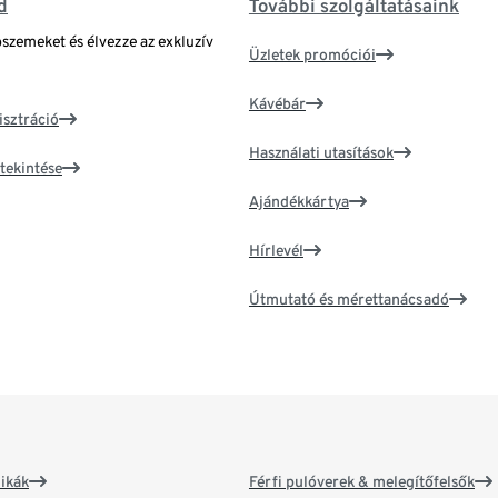
d
További szolgáltatásaink
bszemeket és élvezze az exkluzív
Üzletek promóciói
Kávébár
isztráció
Használati utasítások
tekintése
Ajándékkártya
Hírlevél
Útmutató és mérettanácsadó
ikák
Férfi pulóverek & melegítőfelsők