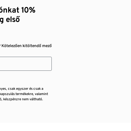
zónkat 10%
g első
* Kötelezően kitöltendő mező
nyes, csak egyszer és csak a
kapszulás termékekre, valamint
, készpénzre nem váltható.