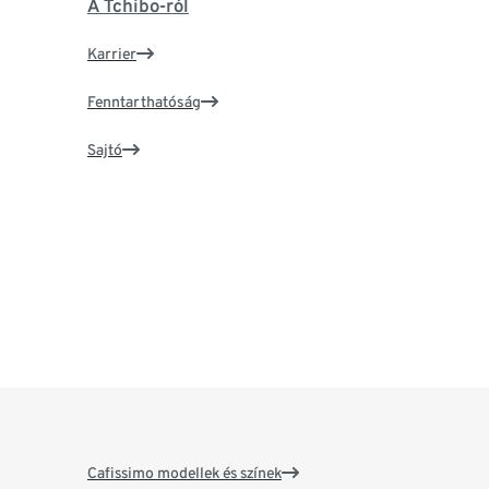
A Tchibo-ról
Karrier
Fenntarthatóság
Sajtó
Cafissimo modellek és színek