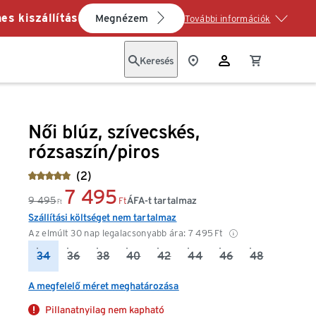
es kiszállítás
Megnézem
További információk
Keresés
Női blúz, szívecskés,
rózsaszín/piros
(2)
7 495
9 495
ÁFA-t tartalmaz
Ft
Ft
Szállítási költséget nem tartalmaz
Az elmúlt 30 nap legalacsonyabb ára:
7 495
Ft
34
36
38
40
42
44
46
48
A megfelelő méret meghatározása
Pillanatnyilag nem kapható