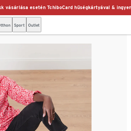
k vásárlása esetén TchiboCard hűségkártyával & ingyen
tthon
Sport
Outlet