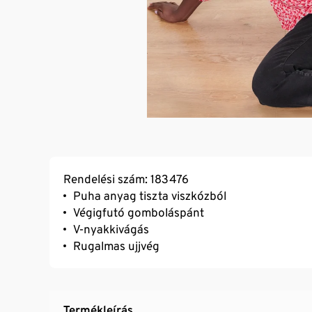
Rendelési szám: 183476
Puha anyag tiszta viszkózból
Végigfutó gomboláspánt
V-nyakkivágás
Rugalmas ujjvég
Termékleírás