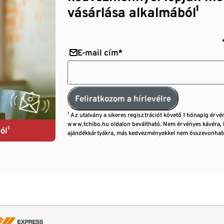
vásárlása alkalmából¹
E-mail cím*
Feliratkozom a hírlevélre
¹ Az utalvány a sikeres regisztrációt követő 1 hónapig érvé
www.tchibo.hu oldalon beváltható. Nem érvényes kávéra, 
ól¹
ajándékkártyákra, más kedvezményekkel nem összevonható