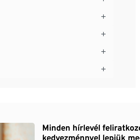
Minden hírlevél feliratko
kedvezménnyel lepjük me