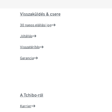
Visszaküldés & csere
30 napos elállási jog
Jótállás
Visszatérítés
Garancia
A Tchibo-ról
Karrier