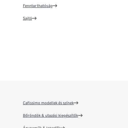
Fenntarthatóság
Sajtó
Cafissimo modellek és színek
Bőröndök & utazási kiegészítők