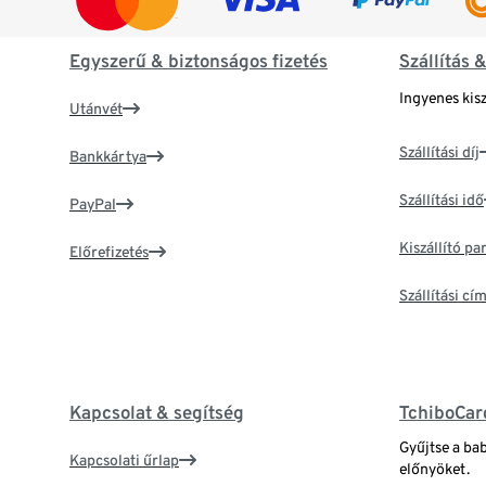
Egyszerű & biztonságos fizetés
Szállítás 
Ingyenes kisz
Utánvét
Szállítási díj
Bankkártya
Szállítási idő
PayPal
Kiszállító p
Előrefizetés
Szállítási c
Kapcsolat & segítség
TchiboCar
Gyűjtse a ba
Kapcsolati űrlap
előnyöket.