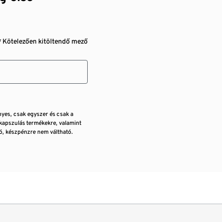
* Kötelezően kitöltendő mező
nyes, csak egyszer és csak a
kapszulás termékekre, valamint
, készpénzre nem váltható.