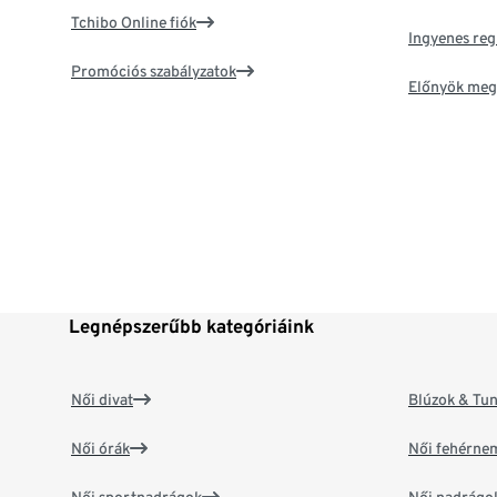
Tchibo Online fiók
Ingyenes reg
Promóciós szabályzatok
Előnyök meg
Legnépszerűbb kategóriáink
Női divat
Blúzok & Tun
Női órák
Női fehérne