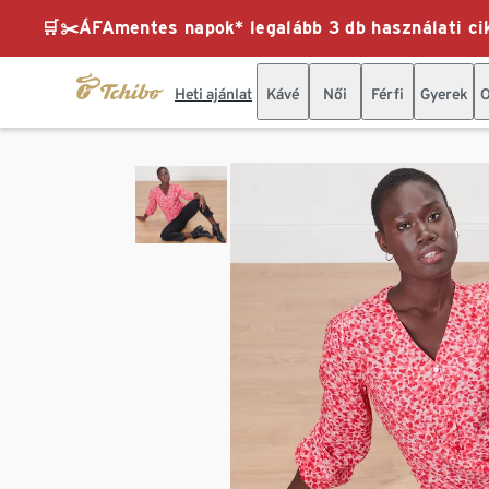
🛒✂️ÁFAmentes napok* legalább 3 db használati cik
Heti ajánlat
Kávé
Női
Férfi
Gyerek
O