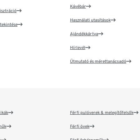
Kávébár
isztráció
Használati utasítások
tekintése
Ajándékkártya
Hírlevél
Útmutató és mérettanácsadó
ikák
Férfi pulóverek & melegítőfelsők
műk
Férfi övek