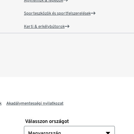
Ágyneműk & lepedők
Sporteszközök és sportfelszerelések
Kerti & erkélybútorok
k
Akadálymentességi nyilatkozat
Válasszon országot
Magyarország