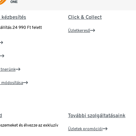
& kézbesítés
Click & Collect
állítás 24 990 Ft felett
Üzletkereső
artnerünk
ím módosítása
d
További szolgáltatásaink
bszemeket és élvezze az exkluzív
Üzletek promóciói