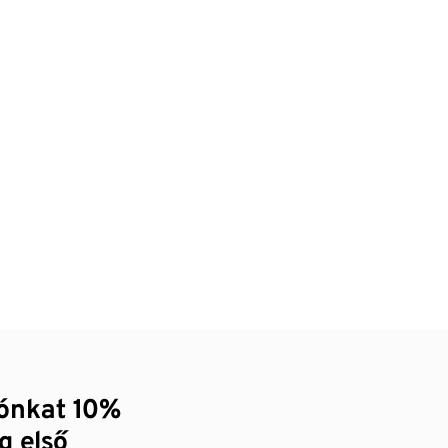
zónkat 10%
g első