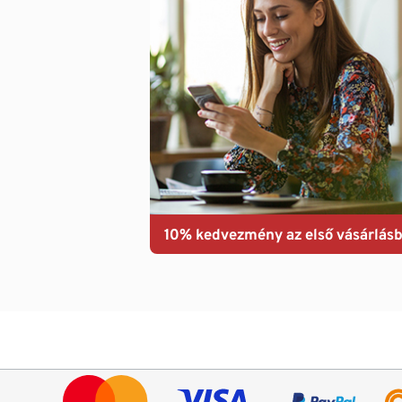
10% kedvezmény az első vásárlásb