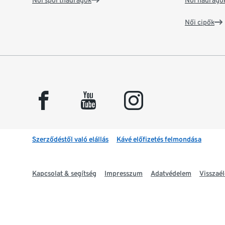
Női sportnadrágok
Női nadrágo
Női cipők
facebook
youtube
instagram
Szerződéstől való elállás
Kávé előfizetés felmondása
Kapcsolat & segítség
Impresszum
Adatvédelem
Visszaél