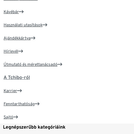
Kávébár
Használati utasítások
Ajándékkártya
Hírlevél
Útmutató és mérettanácsadó
A Tchibo-ról
Karrier
Fenntarthatóság
Sajtó
Legnépszerűbb kategóriáink