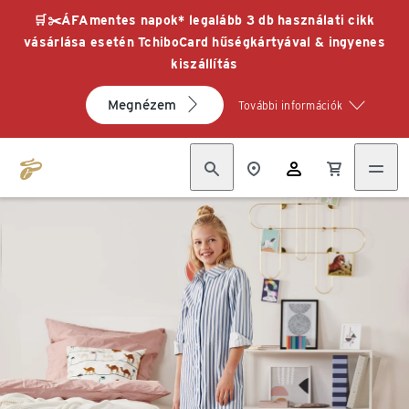
🛒✂️ÁFAmentes napok* legalább 3 db használati cikk
vásárlása esetén TchiboCard hűségkártyával & ingyenes
kiszállítás
Megnézem
További információk