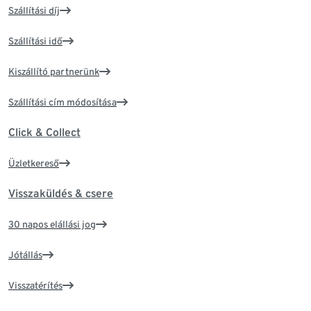
Szállítási díj
Szállítási idő
Kiszállító partnerünk
Szállítási cím módosítása
Click & Collect
Üzletkereső
Visszaküldés & csere
30 napos elállási jog
Jótállás
Visszatérítés