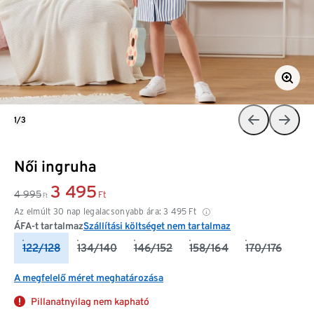
1/3
Női ingruha
3 495
4 995
Ft
Ft
Az elmúlt 30 nap legalacsonyabb ára:
3 495
Ft
ÁFA-t tartalmaz
Szállítási költséget nem tartalmaz
122/128
134/140
146/152
158/164
170/176
A megfelelő méret meghatározása
Pillanatnyilag nem kapható