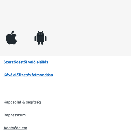
appleinc
android
Szerződéstől való elállás
Kávé előfizetés felmondása
Kapcsolat & segítség
Impresszum
Adatvédelem