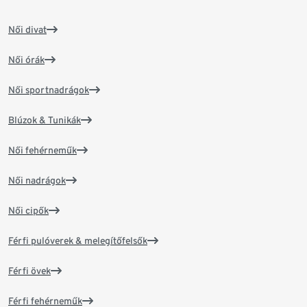
Női divat
Női órák
Női sportnadrágok
Blúzok & Tunikák
Női fehérneműk
Női nadrágok
Női cipők
Férfi pulóverek & melegítőfelsők
Férfi övek
Férfi fehérneműk