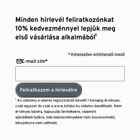
Minden hírlevél feliratkozónkat
10% kedvezménnyel lepjük meg
első vásárlása alkalmából¹
* Kötelezően kitöltendő mező
E-mail cím*
Feliratkozom a hírlevélre
¹ Az utalvány a sikeres regisztrációt követő 1 hónapig érvényes,
csak egyszer és csak a www.tchibo.hu oldalon beváltható. Nem
érvényes kávéra, kapszulás termékekre, valamint
ajándékkártyákra, más kedvezményekkel nem összevonható,
készpénzre nem váltható.