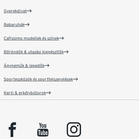
Gyerekdivat
Babaruhák
Cafissimo modellek és színek
Bőröndök & utazási kiegészítők
Ágyneműk & lepedők
Sporteszközök és sportfelszerelések
Kerti & erkélybútorok
facebook
youtube
instagram