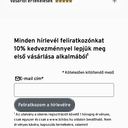
Vásárlói értékelések
Minden hírlevél feliratkozónkat
10% kedvezménnyel lepjük meg
első vásárlása alkalmából¹
* Kötelezően kitöltendő mező
E-mail cím*
Feliratkozom a hírlevélre
¹ Az utalvány a sikeres regisztrációt követő 1 hónapig érvényes,
csak egyszer és csak a www.tchibo.hu oldalon beváltható. Nem
érvényes kávéra, kapszulás termékekre, valamint