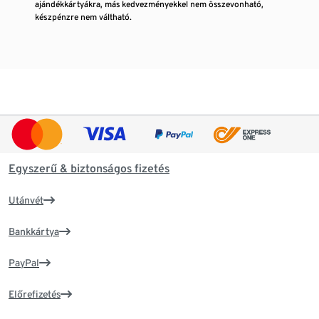
ajándékkártyákra, más kedvezményekkel nem összevonható,
készpénzre nem váltható.
Egyszerű & biztonságos fizetés
Utánvét
Bankkártya
PayPal
Előrefizetés