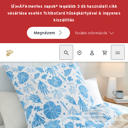
🛒✂️ÁFAmentes napok* legalább 3 db használati cikk
vásárlása esetén TchiboCard hűségkártyával & ingyenes
kiszállítás
Megnézem
További információk