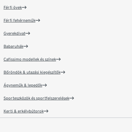
Férfi övek
Férfi fehérneműk
Gyerekdivat
Babaruhák
Cafissimo modellek és színek
Bőröndök & utazási kiegészítők
Ágyneműk & lepedők
Sporteszközök és sportfelszerelések
Kerti & erkélybútorok