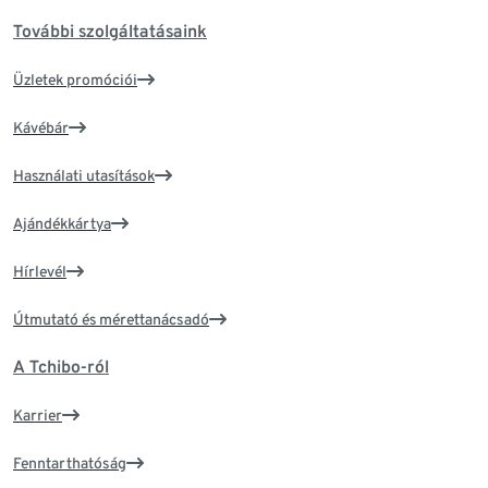
További szolgáltatásaink
Üzletek promóciói
Kávébár
Használati utasítások
Ajándékkártya
Hírlevél
Útmutató és mérettanácsadó
A Tchibo-ról
Karrier
Fenntarthatóság