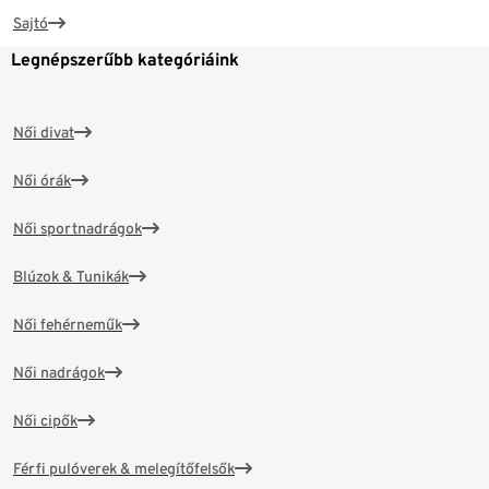
Sajtó
Legnépszerűbb kategóriáink
Női divat
Női órák
Női sportnadrágok
Blúzok & Tunikák
Női fehérneműk
Női nadrágok
Női cipők
Férfi pulóverek & melegítőfelsők