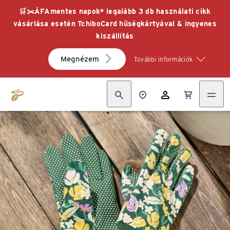
🛒✂️ÁFAmentes napok* legalább 3 db használati cikk
vásárlása esetén TchiboCard hűségkártyával & ingyenes
kiszállítás
Megnézem
További információk