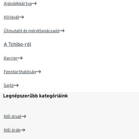
Ajándékkártya
Hírlevél
Útmutató és mérettanácsadó
A Tchibo-ról
Karrier
Fenntarthatóság
Sajtó
Legnépszerűbb kategóriáink
Női divat
Női órák