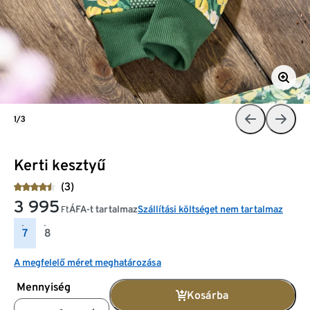
1/3
Kerti kesztyű
(3)
3 995
ÁFA-t tartalmaz
Szállítási költséget nem tartalmaz
Ft
7
8
A megfelelő méret meghatározása
Mennyiség
Kosárba