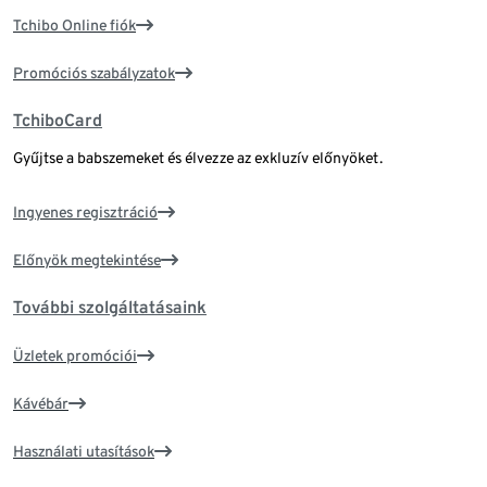
Tchibo Online fiók
Promóciós szabályzatok
TchiboCard
Gyűjtse a babszemeket és élvezze az exkluzív előnyöket.
Ingyenes regisztráció
Előnyök megtekintése
További szolgáltatásaink
Üzletek promóciói
Kávébár
Használati utasítások