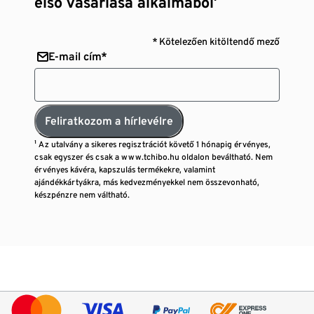
első vásárlása alkalmából¹
* Kötelezően kitöltendő mező
E-mail cím*
Feliratkozom a hírlevélre
¹ Az utalvány a sikeres regisztrációt követő 1 hónapig érvényes,
csak egyszer és csak a www.tchibo.hu oldalon beváltható. Nem
érvényes kávéra, kapszulás termékekre, valamint
ajándékkártyákra, más kedvezményekkel nem összevonható,
készpénzre nem váltható.