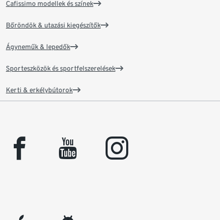
Cafissimo modellek és színek
Bőröndök & utazási kiegészítők
Ágyneműk & lepedők
Sporteszközök és sportfelszerelések
Kerti & erkélybútorok
facebook
youtube
instagram