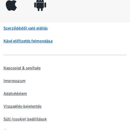
appleinc
android
Szerződéstől való elállás
Kávé előfizetés felmondása
Kapcsolat & segítség
Impresszum
Adatvédelem
Visszaélés-bejelentés
Süti (cookie) beállítások