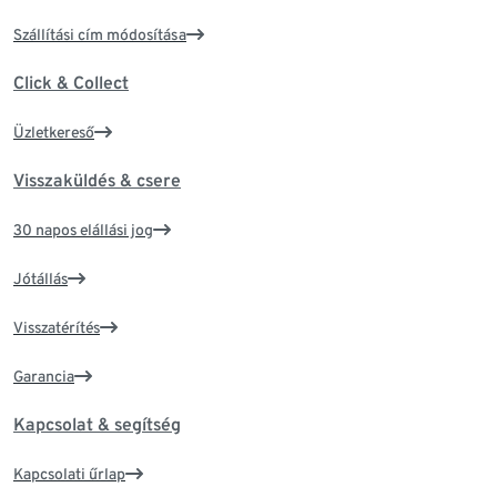
Szállítási cím módosítása
Click & Collect
Üzletkereső
Visszaküldés & csere
30 napos elállási jog
Jótállás
Visszatérítés
Garancia
Kapcsolat & segítség
Kapcsolati űrlap