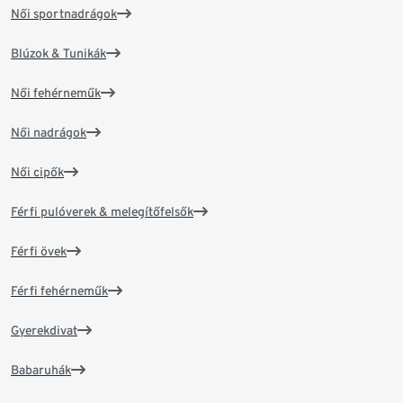
Női sportnadrágok
Blúzok & Tunikák
Női fehérneműk
Női nadrágok
Női cipők
Férfi pulóverek & melegítőfelsők
Férfi övek
Férfi fehérneműk
Gyerekdivat
Babaruhák