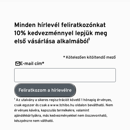
Minden hírlevél feliratkozónkat
10% kedvezménnyel lepjük meg
első vásárlása alkalmából¹
* Kötelezően kitöltendő mező
E-mail cím*
Feliratkozom a hírlevélre
¹ Az utalvány a sikeres regisztrációt követő 1 hónapig érvényes,
csak egyszer és csak a www.tchibo.hu oldalon beváltható. Nem
érvényes kávéra, kapszulás termékekre, valamint
ajándékkártyákra, más kedvezményekkel nem összevonható,
készpénzre nem váltható.