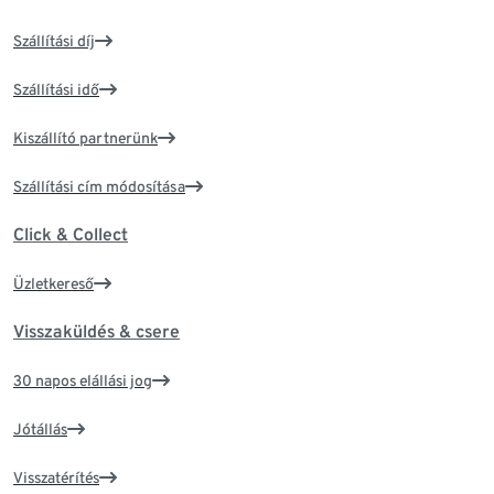
Szállítási díj
Szállítási idő
Kiszállító partnerünk
Szállítási cím módosítása
Click & Collect
Üzletkereső
Visszaküldés & csere
30 napos elállási jog
Jótállás
Visszatérítés