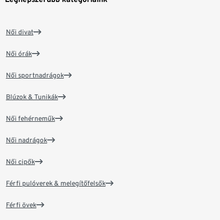
Női divat
Női órák
Női sportnadrágok
Blúzok & Tunikák
Női fehérneműk
Női nadrágok
Női cipők
Férfi pulóverek & melegítőfelsők
Férfi övek