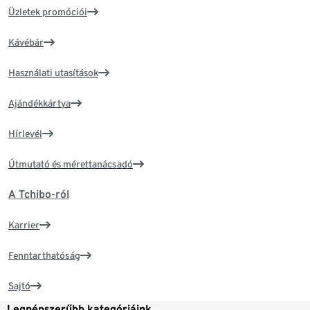
Üzletek promóciói
Kávébár
Használati utasítások
Ajándékkártya
Hírlevél
Útmutató és mérettanácsadó
A Tchibo-ról
Karrier
Fenntarthatóság
Sajtó
Legnépszerűbb kategóriáink