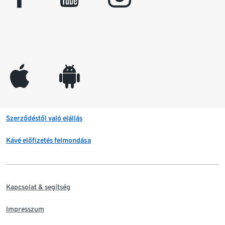
appleinc
android
Szerződéstől való elállás
Kávé előfizetés felmondása
Kapcsolat & segítség
Impresszum