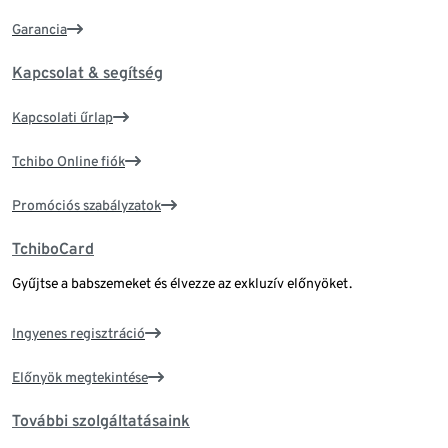
Garancia
Kapcsolat & segítség
Kapcsolati űrlap
Tchibo Online fiók
Promóciós szabályzatok
TchiboCard
Gyűjtse a babszemeket és élvezze az exkluzív előnyöket.
Ingyenes regisztráció
Előnyök megtekintése
További szolgáltatásaink