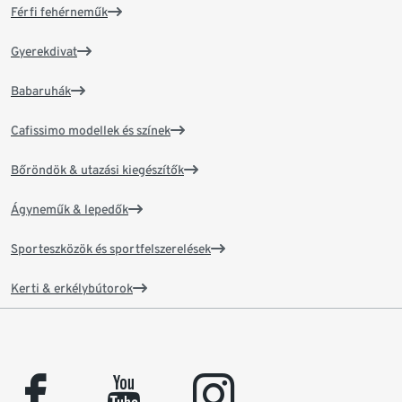
Férfi fehérneműk
Gyerekdivat
Babaruhák
Cafissimo modellek és színek
Bőröndök & utazási kiegészítők
Ágyneműk & lepedők
Sporteszközök és sportfelszerelések
Kerti & erkélybútorok
facebook
youtube
instagram