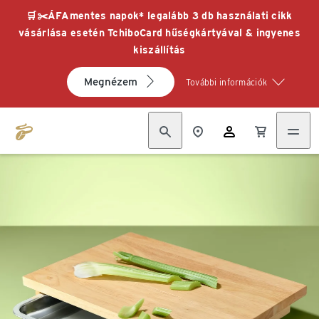
🛒✂️ÁFAmentes napok* legalább 3 db használati cikk
vásárlása esetén TchiboCard hűségkártyával & ingyenes
kiszállítás
Megnézem
További információk