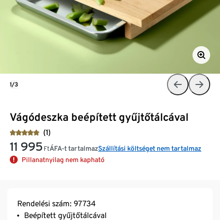
1/3
Vágódeszka beépített gyűjtőtálcával
(1)
11 995
ÁFA-t tartalmaz
Szállítási költséget nem tartalmaz
Ft
Pillanatnyilag nem kapható
Rendelési szám: 97734
Beépített gyűjtőtálcával