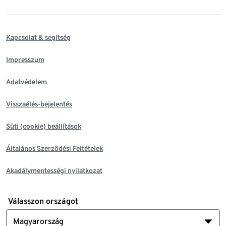
Kapcsolat & segítség
Impresszum
Adatvédelem
Visszaélés-bejelentés
Süti (cookie) beállítások
Általános Szerződési Feltételek
Akadálymentességi nyilatkozat
Válasszon országot
Magyarország