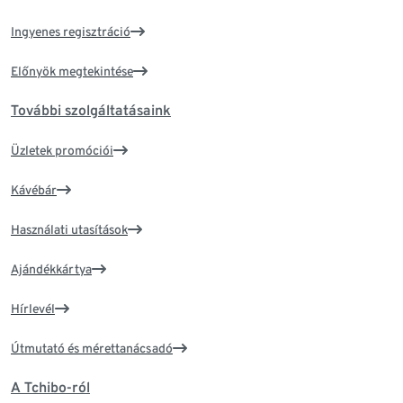
Ingyenes regisztráció
Előnyök megtekintése
További szolgáltatásaink
Üzletek promóciói
Kávébár
Használati utasítások
Ajándékkártya
Hírlevél
Útmutató és mérettanácsadó
A Tchibo-ról