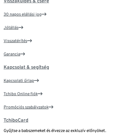
Visszaküldés & csere
30 napos elállási jog
Jótállás
Visszatérítés
Garancia
Kapcsolat & segítség
Kapcsolati űrlap
Tchibo Online fiók
Promóciós szabályzatok
TchiboCard
Gyűjtse a babszemeket és élvezze az exkluzív előnyöket.