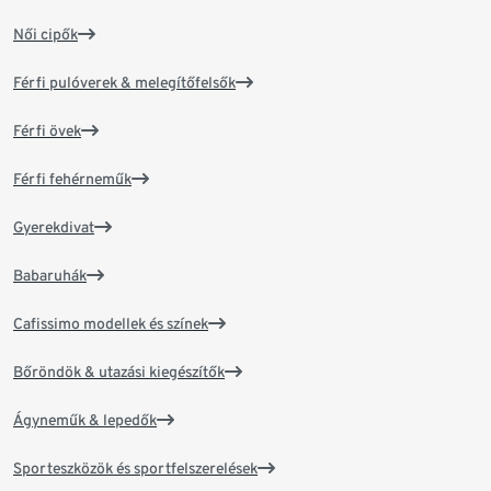
Női cipők
Férfi pulóverek & melegítőfelsők
Férfi övek
Férfi fehérneműk
Gyerekdivat
Babaruhák
Cafissimo modellek és színek
Bőröndök & utazási kiegészítők
Ágyneműk & lepedők
Sporteszközök és sportfelszerelések