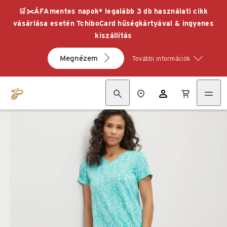
🛒✂️ÁFAmentes napok* legalább 3 db használati cikk
vásárlása esetén TchiboCard hűségkártyával & ingyenes
kiszállítás
Megnézem
További információk