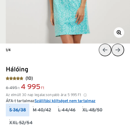
1/4
Hálóing
(10)
4 995
6 495
Ft
Ft
Az elmúlt 30 nap legalacsonyabb ára:
5 995
Ft
ÁFA-t tartalmaz
Szállítási költséget nem tartalmaz
S 36/38
M 40/42
L 44/46
XL 48/50
XXL 52/54