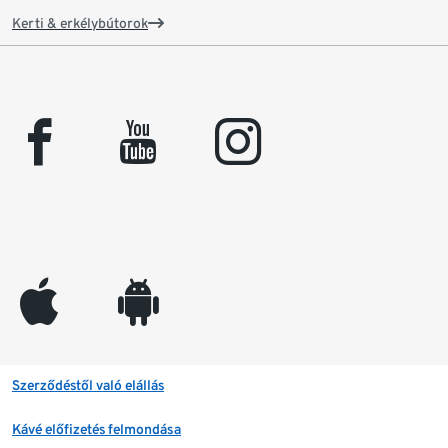
Kerti & erkélybútorok
facebook
youtube
instagram
appleinc
android
Szerződéstől való elállás
Kávé előfizetés felmondása