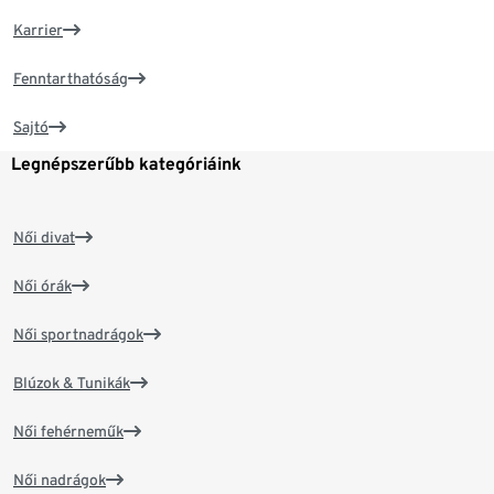
Karrier
Fenntarthatóság
Sajtó
Legnépszerűbb kategóriáink
Női divat
Női órák
Női sportnadrágok
Blúzok & Tunikák
Női fehérneműk
Női nadrágok