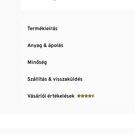
Patentgombokkal állítható kézelő
Oldalt patentgombokkal szétnyitható a sza
Termékleírás
Anyag & ápolás
Minőség
Szállítás & visszaküldés
Vásárlói értékelések