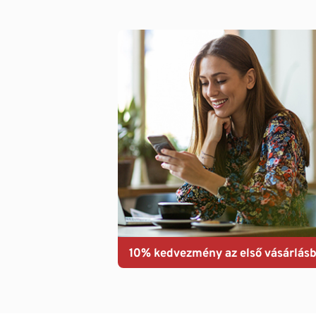
10% kedvezmény az első vásárlásb