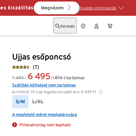
es kiszállítás
Megnézem
További információk
Keresés
Ujjas esőponcsó
(7)
6 495
7 495
ÁFA-t tartalmaz
Ft
Ft
Szállítási költséget nem tartalmaz
Az elmúlt 30 nap legalacsonyabb ára:
6 495
Ft
S/M
L/XL
A megfelelő méret meghatározása
Pillanatnyilag nem kapható