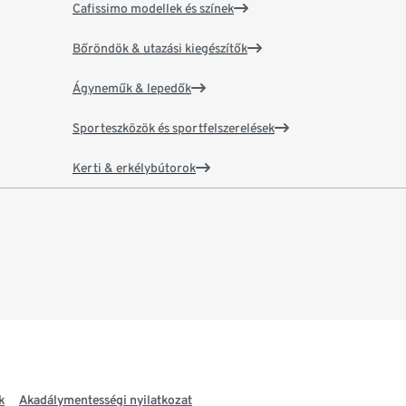
Cafissimo modellek és színek
Bőröndök & utazási kiegészítők
Ágyneműk & lepedők
Sporteszközök és sportfelszerelések
Kerti & erkélybútorok
k
Akadálymentességi nyilatkozat