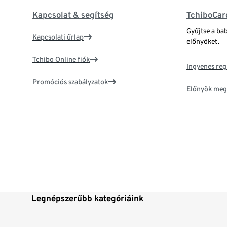
Kapcsolat & segítség
TchiboCar
Gyűjtse a ba
Kapcsolati űrlap
előnyöket.
Tchibo Online fiók
Ingyenes reg
Promóciós szabályzatok
Előnyök meg
Legnépszerűbb kategóriáink