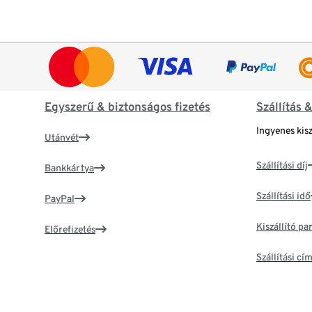
Egyszerű & biztonságos fizetés
Szállítás 
Ingyenes kisz
Utánvét
Szállítási díj
Bankkártya
Szállítási idő
PayPal
Kiszállító p
Előrefizetés
Szállítási c