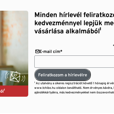
Minden hírlevél feliratko
kedvezménnyel lepjük me
vásárlása alkalmából¹
E-mail cím*
Feliratkozom a hírlevélre
¹ Az utalvány a sikeres regisztrációt követő 1 hónapig érvé
www.tchibo.hu oldalon beváltható. Nem érvényes kávéra, 
ól¹
ajándékkártyákra, más kedvezményekkel nem összevonható