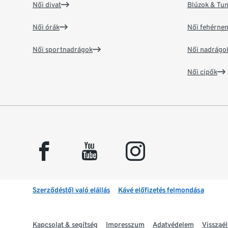
Női divat
Blúzok & Tun
Női órák
Női fehérne
Női sportnadrágok
Női nadrágo
Női cipők
facebook
youtube
instagram
Szerződéstől való elállás
Kávé előfizetés felmondása
Kapcsolat & segítség
Impresszum
Adatvédelem
Visszaél