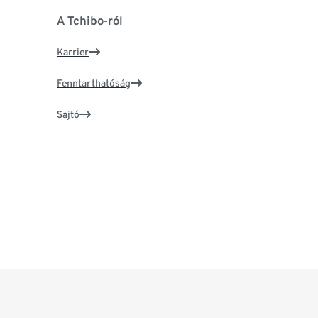
A Tchibo-ról
Karrier
Fenntarthatóság
Sajtó