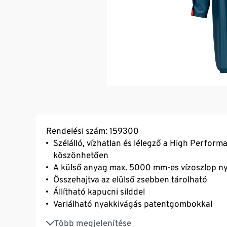
Rendelési szám: 159300
Szélálló, vízhatlan és lélegző a High Perfor
köszönhetően
A külső anyag max. 5000 mm-es vízoszlop ny
Összehajtva az elülső zsebben tárolható
Állítható kapucni silddel
Variálható nyakkivágás patentgombokkal
Ejtett vállak
Több megjelenítése