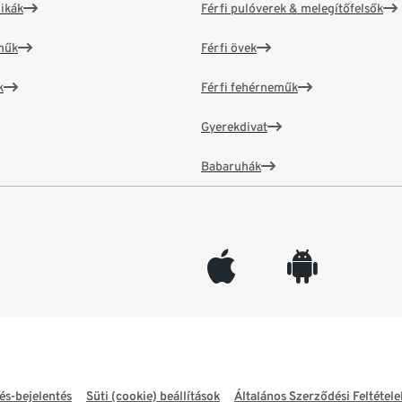
ikák
Férfi pulóverek & melegítőfelsők
műk
Férfi övek
k
Férfi fehérneműk
Gyerekdivat
Babaruhák
appleinc
android
és-bejelentés
Süti (cookie) beállítások
Általános Szerződési Feltétele