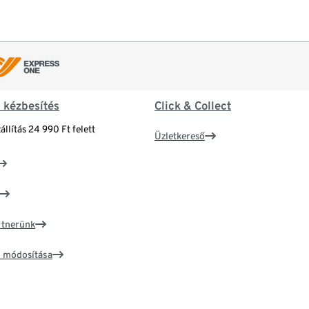
& kézbesítés
Click & Collect
állítás 24 990 Ft felett
Üzletkereső
artnerünk
ím módosítása