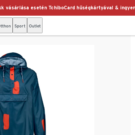
k vásárlása esetén TchiboCard hűségkártyával & ingyen
tthon
Sport
Outlet