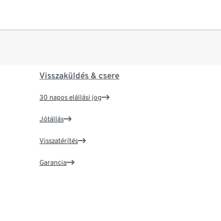
Visszaküldés & csere
30 napos elállási jog
Jótállás
Visszatérítés
Garancia