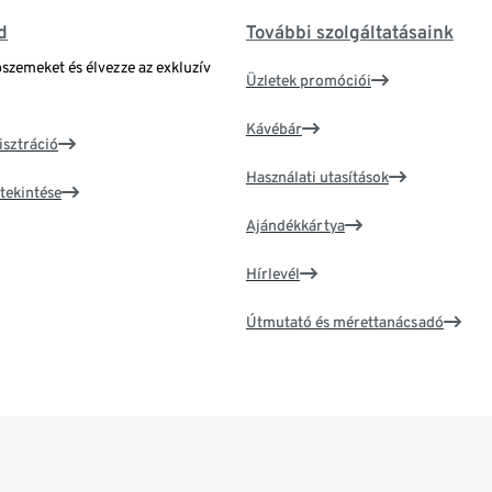
d
További szolgáltatásaink
bszemeket és élvezze az exkluzív
Üzletek promóciói
Kávébár
isztráció
Használati utasítások
tekintése
Ajándékkártya
Hírlevél
Útmutató és mérettanácsadó