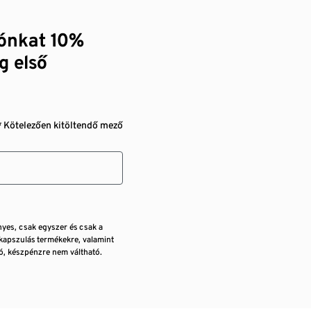
zónkat 10%
g első
* Kötelezően kitöltendő mező
nyes, csak egyszer és csak a
kapszulás termékekre, valamint
, készpénzre nem váltható.