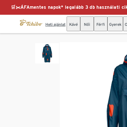
🛒✂️ÁFAmentes napok* legalább 3 db használati cik
Heti ajánlat
Kávé
Női
Férfi
Gyerek
O