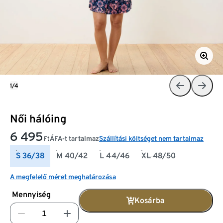
1/4
Női hálóing
6 495
ÁFA-t tartalmaz
Szállítási költséget nem tartalmaz
Ft
S 36/38
M 40/42
L 44/46
XL 48/50
A megfelelő méret meghatározása
Mennyiség
Kosárba