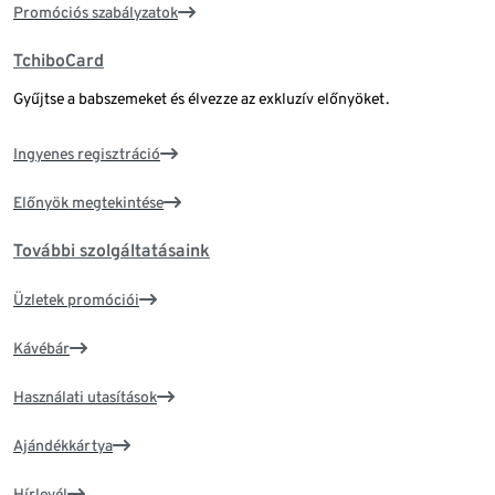
Promóciós szabályzatok
TchiboCard
Gyűjtse a babszemeket és élvezze az exkluzív előnyöket.
Ingyenes regisztráció
Előnyök megtekintése
További szolgáltatásaink
Üzletek promóciói
Kávébár
Használati utasítások
Ajándékkártya
Hírlevél