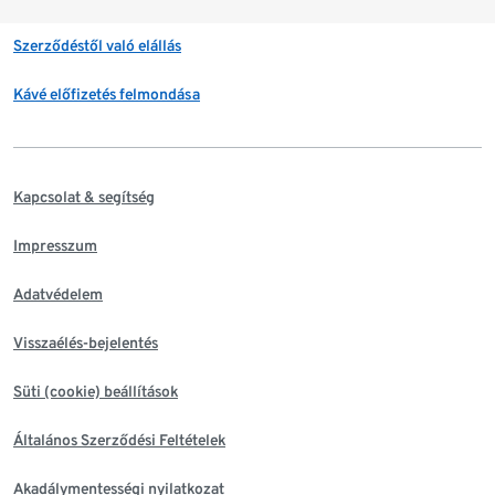
Szerződéstől való elállás
Kávé előfizetés felmondása
Kapcsolat & segítség
Impresszum
Adatvédelem
Visszaélés-bejelentés
Süti (cookie) beállítások
Általános Szerződési Feltételek
Akadálymentességi nyilatkozat