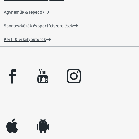
Ágyneműk & lepedők
Sporteszközök és sportfelszerelések
Kerti & erkélybútorok
facebook
youtube
instagram
appleinc
android