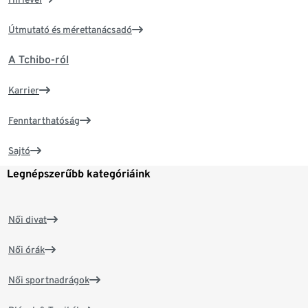
Útmutató és mérettanácsadó
A Tchibo-ról
Karrier
Fenntarthatóság
Sajtó
Legnépszerűbb kategóriáink
Női divat
Női órák
Női sportnadrágok