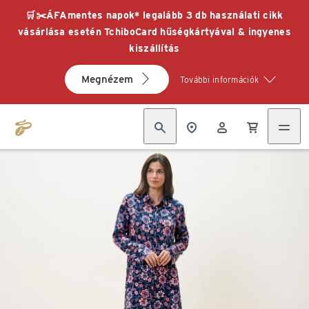
🛒✂️ÁFAmentes napok* legalább 3 db használati cikk
vásárlása esetén TchiboCard hűségkártyával & ingyenes
kiszállítás
Megnézem
További információk