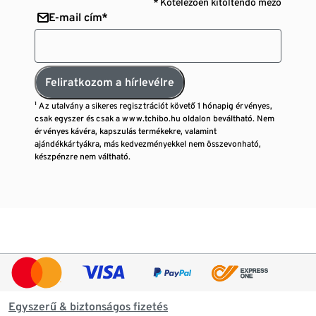
* Kötelezően kitöltendő mező
E-mail cím*
Feliratkozom a hírlevélre
¹ Az utalvány a sikeres regisztrációt követő 1 hónapig érvényes,
csak egyszer és csak a www.tchibo.hu oldalon beváltható. Nem
érvényes kávéra, kapszulás termékekre, valamint
ajándékkártyákra, más kedvezményekkel nem összevonható,
készpénzre nem váltható.
Egyszerű & biztonságos fizetés