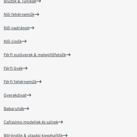
Blúzok & Tunikák
Női fehérneműk
Női nadrágok
Női cipők
Férfi pulóverek & melegítőfelsők
Férfi övek
Férfi fehérneműk
Gyerekdivat
Babaruhák
Cafissimo modellek és színek
Bőröndök & utazási kiegészítők