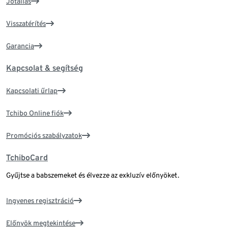
Jótállás
Visszatérítés
Garancia
Kapcsolat & segítség
Kapcsolati űrlap
Tchibo Online fiók
Promóciós szabályzatok
TchiboCard
Gyűjtse a babszemeket és élvezze az exkluzív előnyöket.
Ingyenes regisztráció
Előnyök megtekintése