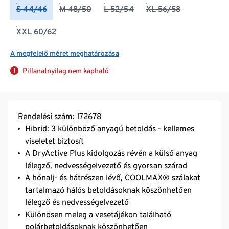
S 44/46
M 48/50
L 52/54
XL 56/58
XXL 60/62
A megfelelő méret meghatározása
Pillanatnyilag nem kapható
Rendelési szám: 172678
Hibrid: 3 különböző anyagú betoldás - kellemes
viseletet biztosít
A DryActive Plus kidolgozás révén a külső anyag
lélegző, nedvességelvezető és gyorsan szárad
A hónalj- és hátrészen lévő, COOLMAX® szálakat
tartalmazó hálós betoldásoknak köszönhetően
lélegző és nedvességelvezető
Különösen meleg a vesetájékon található
polárbetoldásoknak köszönhetően