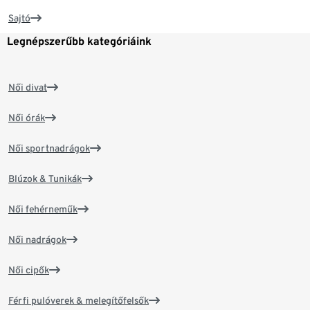
Sajtó
Legnépszerűbb kategóriáink
Női divat
Női órák
Női sportnadrágok
Blúzok & Tunikák
Női fehérneműk
Női nadrágok
Női cipők
Férfi pulóverek & melegítőfelsők