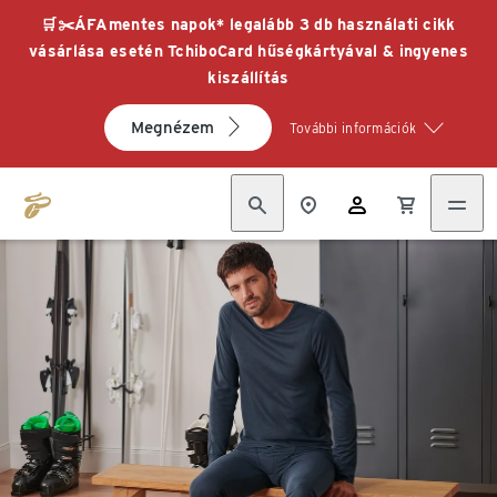
🛒✂️ÁFAmentes napok* legalább 3 db használati cikk
vásárlása esetén TchiboCard hűségkártyával & ingyenes
kiszállítás
Megnézem
További információk