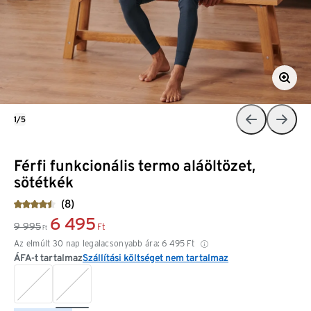
1/5
Férfi funkcionális termo aláöltözet,
sötétkék
(8)
6 495
9 995
Ft
Ft
Az elmúlt 30 nap legalacsonyabb ára:
6 495
Ft
ÁFA-t tartalmaz
Szállítási költséget nem tartalmaz