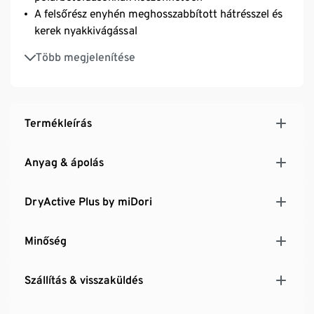
A felsőrész enyhén meghosszabbított hátrésszel és
kerek nyakkivágással
Különösen lapos varrás
Több megjelenítése
Puha, rugalmas anyag Creora® szálakkal – kellően
szabad mozgást biztosít
Az enyhén bolyhozott belső oldalnak köszönhetően
hőszigetelő
Termékleírás
Anyag & ápolás
DryActive Plus by miDori
Minőség
Szállítás & visszaküldés