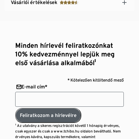
Vásárlói értékelések
Minden hírlevél feliratkozónkat
10% kedvezménnyel lepjük meg
első vásárlása alkalmából¹
* Kötelezően kitöltendő mező
E-mail cím*
Feliratkozom a hírlevélre
¹ Az utalvány a sikeres regisztrációt követő 1 hónapig érvényes,
csak egyszer és csak a www.tchibo.hu oldalon beváltható. Nem
érvényes kávéra, kapszulás termékekre, valamint