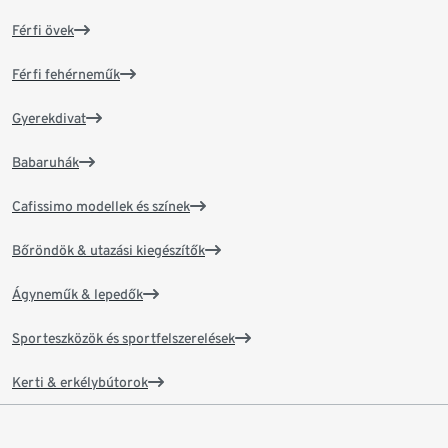
Férfi övek
Férfi fehérneműk
Gyerekdivat
Babaruhák
Cafissimo modellek és színek
Bőröndök & utazási kiegészítők
Ágyneműk & lepedők
Sporteszközök és sportfelszerelések
Kerti & erkélybútorok