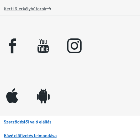
Kerti & erkélybútorok
facebook
youtube
instagram
appleinc
android
Szerződéstől való elállás
Kávé előfizetés felmondása