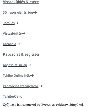
Visszaküldés & csere
30 napos elállási jog
Jótállás
Visszatérítés
Garancia
Kapcsolat & segítség
Kapcsolati űrlap
Tchibo Online fiók
Promóciós szabályzatok
TchiboCard
Gyűjtse a babszemeket és élvezze az exkluzív előnyöket.