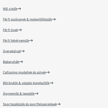
Női cipők
Férfi pulóverek & melegítőfelsők
Férfi övek
Férfi fehérneműk
Gyerekdivat
Babaruhák
Cafissimo modellek és színek
Bőröndök & utazási kiegészítők
Ágyneműk & lepedők
Sporteszközök és sportfelszerelések