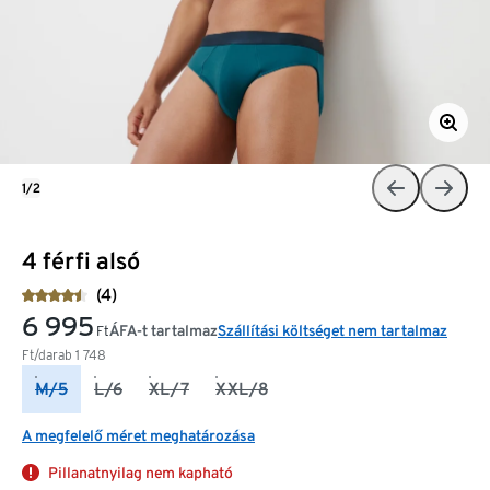
1/2
4 férfi alsó
(4)
6 995
ÁFA-t tartalmaz
Szállítási költséget nem tartalmaz
Ft
Ft/darab
1 748
M/5
L/6
XL/7
XXL/8
A megfelelő méret meghatározása
Pillanatnyilag nem kapható