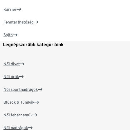
Karrier
Fenntarthatóság
Sajtó
Legnépszerűbb kategóriáink
Női divat
Női órák
Női sportnadrágok
Blúzok & Tunikák
Női fehérneműk
Női nadrágok