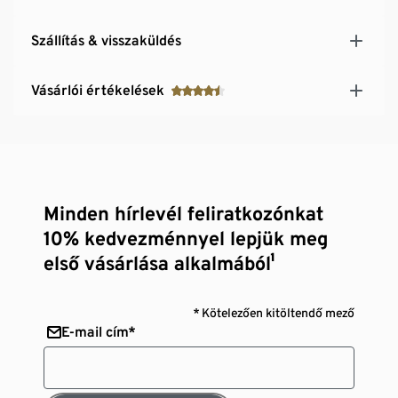
Szállítás & visszaküldés
Vásárlói értékelések
Minden hírlevél feliratkozónkat
10% kedvezménnyel lepjük meg
első vásárlása alkalmából¹
* Kötelezően kitöltendő mező
E-mail cím*