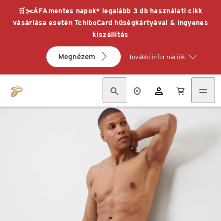
🛒✂️ÁFAmentes napok* legalább 3 db használati cikk
vásárlása esetén TchiboCard hűségkártyával & ingyenes
kiszállítás
Megnézem
További információk