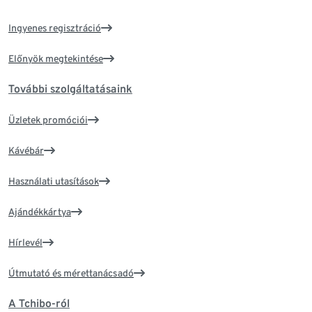
Ingyenes regisztráció
Előnyök megtekintése
További szolgáltatásaink
Üzletek promóciói
Kávébár
Használati utasítások
Ajándékkártya
Hírlevél
Útmutató és mérettanácsadó
A Tchibo-ról