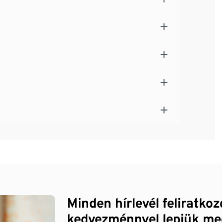
Minden hírlevél feliratko
kedvezménnyel lepjük me