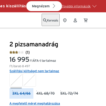
es kiszállítás
Megnézem
További információk
Keresés
2 pizsamanadrág
(1)
16 995
ÁFA-t tartalmaz
Ft
Ft/darab
8 497
Szállítási költséget nem tartalmaz
3XL 64/66
4XL 68/70
5XL 72/74
A megfelelő méret meghatározása