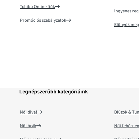
Tchibo Online fiók
Ingyenes reg
Promóciós szabályzatok
Előnyök meg
Legnépszerűbb kategóriáink
Női divat
Blúzok & Tun
Női órák
Női fehérne