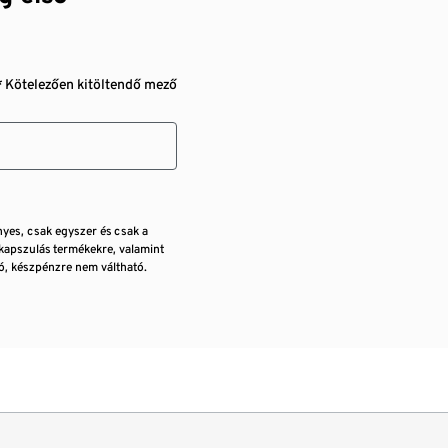
* Kötelezően kitöltendő mező
nyes, csak egyszer és csak a
kapszulás termékekre, valamint
, készpénzre nem váltható.