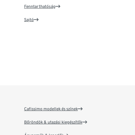
Fenntarthatóság
Sajtó
Cafissimo modellek és színek
Bőröndök & utazási kiegészítők