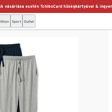
k vásárlása esetén TchiboCard hűségkártyával & ingyen
tthon
Sport
Outlet