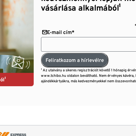
vásárlása alkalmából¹
E-mail cím*
Feliratkozom a hírlevélre
¹ Az utalvány a sikeres regisztrációt követő 1 hónapig érvé
www.tchibo.hu oldalon beváltható. Nem érvényes kávéra, 
ól¹
ajándékkártyákra, más kedvezményekkel nem összevonható