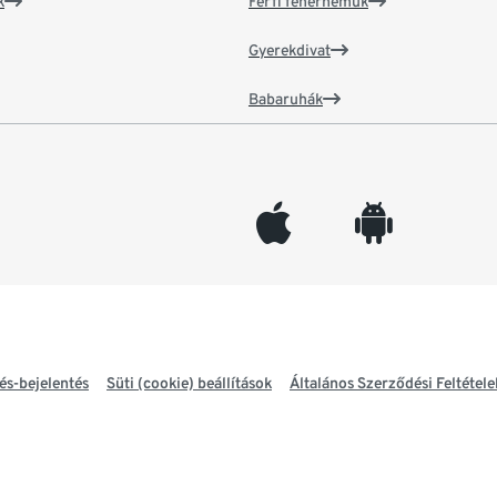
k
Férfi fehérneműk
Gyerekdivat
Babaruhák
appleinc
android
és-bejelentés
Süti (cookie) beállítások
Általános Szerződési Feltétele