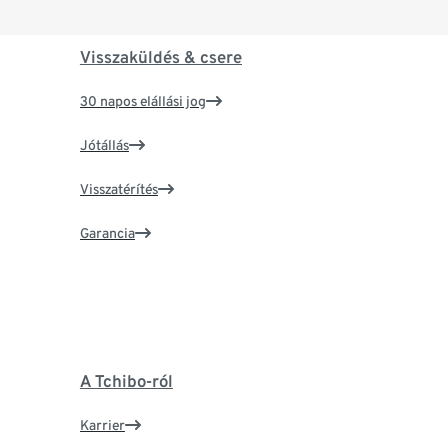
Visszaküldés & csere
30 napos elállási jog
Jótállás
Visszatérítés
Garancia
A Tchibo-ról
Karrier