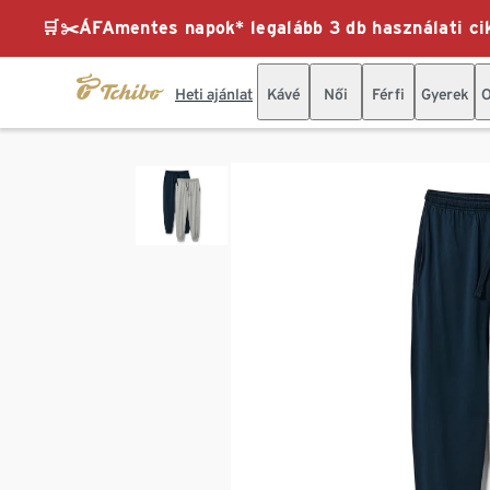
🛒✂️ÁFAmentes napok* legalább 3 db használati cik
Heti ajánlat
Kávé
Női
Férfi
Gyerek
O