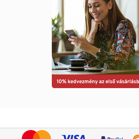
10% kedvezmény az első vásárlásb