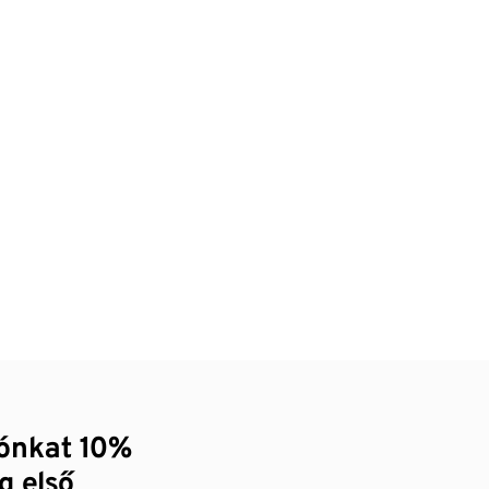
zónkat 10%
g első