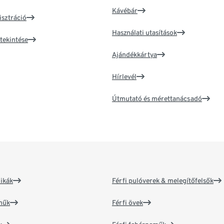
Kávébár
isztráció
Használati utasítások
tekintése
Ajándékkártya
Hírlevél
Útmutató és mérettanácsadó
ikák
Férfi pulóverek & melegítőfelsők
műk
Férfi övek