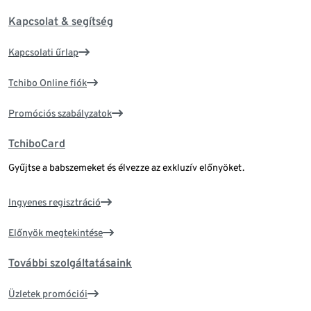
Kapcsolat & segítség
Kapcsolati űrlap
Tchibo Online fiók
Promóciós szabályzatok
TchiboCard
Gyűjtse a babszemeket és élvezze az exkluzív előnyöket.
Ingyenes regisztráció
Előnyök megtekintése
További szolgáltatásaink
Üzletek promóciói