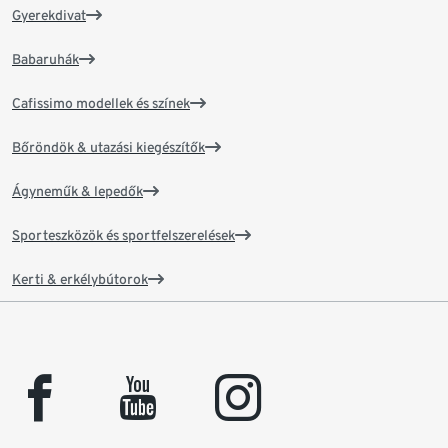
Gyerekdivat
Babaruhák
Cafissimo modellek és színek
Bőröndök & utazási kiegészítők
Ágyneműk & lepedők
Sporteszközök és sportfelszerelések
Kerti & erkélybútorok
facebook
youtube
instagram