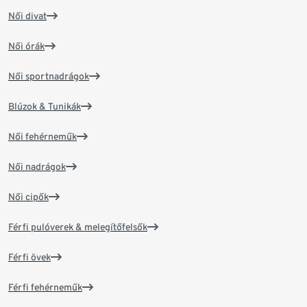
Női divat
Női órák
Női sportnadrágok
Blúzok & Tunikák
Női fehérneműk
Női nadrágok
Női cipők
Férfi pulóverek & melegítőfelsők
Férfi övek
Férfi fehérneműk