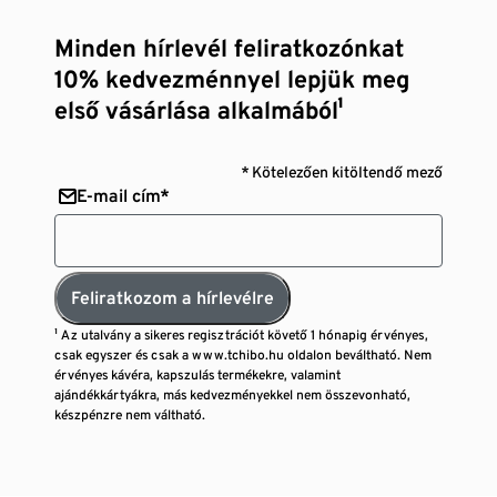
Minden hírlevél feliratkozónkat
10% kedvezménnyel lepjük meg
első vásárlása alkalmából¹
* Kötelezően kitöltendő mező
E-mail cím*
Feliratkozom a hírlevélre
¹ Az utalvány a sikeres regisztrációt követő 1 hónapig érvényes,
csak egyszer és csak a www.tchibo.hu oldalon beváltható. Nem
érvényes kávéra, kapszulás termékekre, valamint
ajándékkártyákra, más kedvezményekkel nem összevonható,
készpénzre nem váltható.