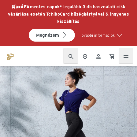
🛒✂️ÁFAmentes napok* legalább 3 db használati cikk
vásárlása esetén TchiboCard hűségkártyával & ingyenes
kiszállítás
Megnézem
További információk