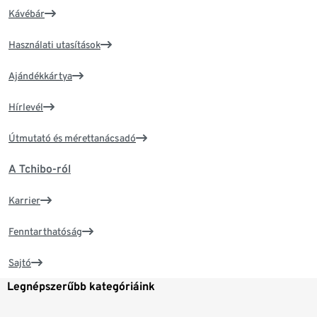
Kávébár
Használati utasítások
Ajándékkártya
Hírlevél
Útmutató és mérettanácsadó
A Tchibo-ról
Karrier
Fenntarthatóság
Sajtó
Legnépszerűbb kategóriáink