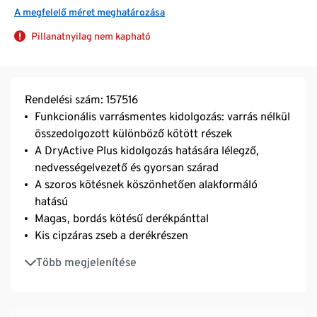
A megfelelő méret meghatározása
Pillanatnyilag nem kapható
Rendelési szám: 157516
Funkcionális varrásmentes kidolgozás: varrás nélkül
összedolgozott különböző kötött részek
A DryActive Plus kidolgozás hatására lélegző,
nedvességelvezető és gyorsan szárad
A szoros kötésnek köszönhetően alakformáló
hatású
Magas, bordás kötésű derékpánttal
Kis cipzáras zseb a derékrészen
Elasztánnal: formatartó, tökéletesen áll, miközben
Több megjelenítése
teljesen szabad mozgást tesz lehetővé