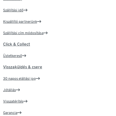
Szállítási idő
Kiszállító partnerünk
Szállítási cím módosítása
Click & Collect
Üzletkereső
Visszaküldés & csere
30 napos elállási jog
Jótállás
Visszatérítés
Garancia