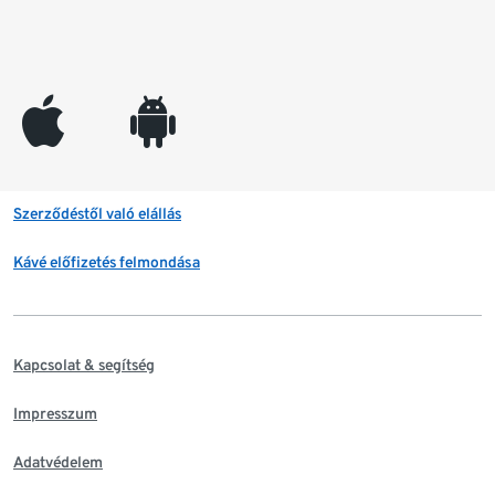
appleinc
android
Szerződéstől való elállás
Kávé előfizetés felmondása
Kapcsolat & segítség
Impresszum
Adatvédelem