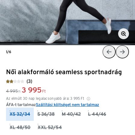
1/6
Női alakformáló seamless sportnadrág
(3)
3 995
4 995
Ft
Ft
Az elmúlt 30 nap legalacsonyabb ára:
3 995
Ft
ÁFA-t tartalmaz
Szállítási költséget nem tartalmaz
XS 32/34
S 36/38
M 40/42
L 44/46
XL 48/50
XXL 52/54