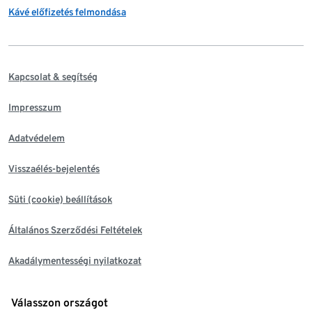
Kávé előfizetés felmondása
Kapcsolat & segítség
Impresszum
Adatvédelem
Visszaélés-bejelentés
Süti (cookie) beállítások
Általános Szerződési Feltételek
Akadálymentességi nyilatkozat
Válasszon országot