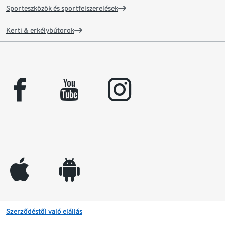
Sporteszközök és sportfelszerelések
Kerti & erkélybútorok
facebook
youtube
instagram
appleinc
android
Szerződéstől való elállás