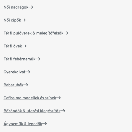
Női nadrágok
Női cipők
Férfi pulóverek & melegítőfelsők
Férfi övek
Férfi fehérneműk
Gyerekdivat
Babaruhák
Cafissimo modellek és színek
Bőröndök & utazási kiegészítők
Ágyneműk & lepedők