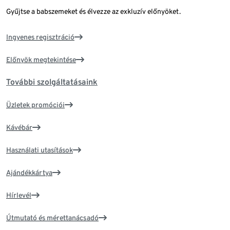
Gyűjtse a babszemeket és élvezze az exkluzív előnyöket.
Ingyenes regisztráció
Előnyök megtekintése
További szolgáltatásaink
Üzletek promóciói
Kávébár
Használati utasítások
Ajándékkártya
Hírlevél
Útmutató és mérettanácsadó