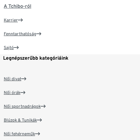
A Tchibo-ról
Karrier
Fenntarthatóság
Sajtó
Legnépszerűbb kategóriáink
Női divat
Női órák
Női sportnadrágok
Blúzok & Tunikák
Női fehérneműk