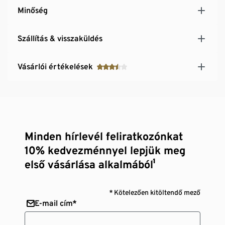
Minőség
Szállítás & visszaküldés
Vásárlói értékelések
Minden hírlevél feliratkozónkat
10% kedvezménnyel lepjük meg
első vásárlása alkalmából¹
* Kötelezően kitöltendő mező
E-mail cím*