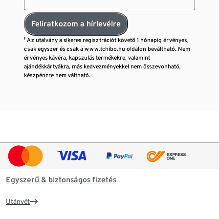
Feliratkozom a hírlevélre
¹ Az utalvány a sikeres regisztrációt követő 1 hónapig érvényes,
csak egyszer és csak a www.tchibo.hu oldalon beváltható. Nem
érvényes kávéra, kapszulás termékekre, valamint
ajándékkártyákra, más kedvezményekkel nem összevonható,
készpénzre nem váltható.
Egyszerű & biztonságos fizetés
Utánvét