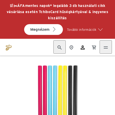
🛒✂️ÁFAmentes napok* legalább 3 db használati cikk
vásárlása esetén TchiboCard hűségkártyával & ingyenes
kiszállítás
Megnézem
További információk