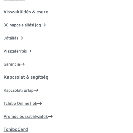
Visszaküldés & csere
30 napos elállási jog
Jótállás
Visszatérítés
Garancia
Kapcsolat & segítség
Kapcsolati űrlap
Tchibo Online fiók
Promóciós szabályzatok
TchiboCard