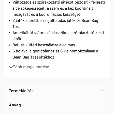
Változatos és szórakoztató játékot biztosít - fejleszti
a célzóképességet, a szem és a kéz koordinált
mozgását és a koordinációs készséget
2 játék a szettben - golflabdás játék és Bean Bag
Toss
Amerikából származó klasszikus, szórakoztató kerti
játék
Bel- és kültéri használatra alkalmas
6 bolával a golfjátékhoz és 8 kis homokzsákkal a
Bean Bag Toss játékhoz
A Bean Bag Toss céltábla a tépőzár segítségével
Több megjelenítése
egyszerűen és könnyen az állványra rögzíthető
Tárolótáskával és játékleírással
Állvány szé x ma x mé: kb. 60 x 98 x 66 cm
Termékleírás
Anyag