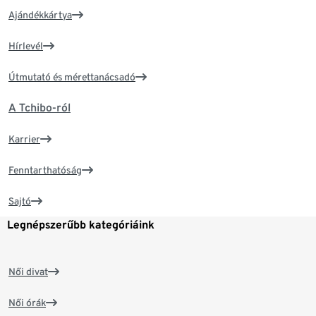
Ajándékkártya
Hírlevél
Útmutató és mérettanácsadó
A Tchibo-ról
Karrier
Fenntarthatóság
Sajtó
Legnépszerűbb kategóriáink
Női divat
Női órák