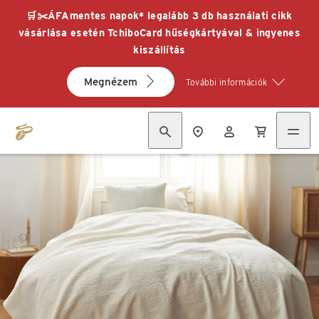
🛒✂️ÁFAmentes napok* legalább 3 db használati cikk
vásárlása esetén TchiboCard hűségkártyával & ingyenes
kiszállítás
Megnézem
További információk