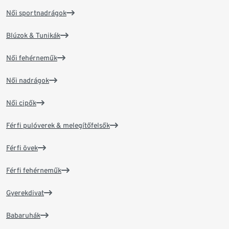
Női sportnadrágok
Blúzok & Tunikák
Női fehérneműk
Női nadrágok
Női cipők
Férfi pulóverek & melegítőfelsők
Férfi övek
Férfi fehérneműk
Gyerekdivat
Babaruhák