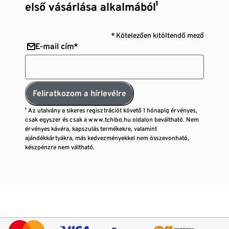
első vásárlása alkalmából¹
* Kötelezően kitöltendő mező
E-mail cím*
Feliratkozom a hírlevélre
¹ Az utalvány a sikeres regisztrációt követő 1 hónapig érvényes,
csak egyszer és csak a www.tchibo.hu oldalon beváltható. Nem
érvényes kávéra, kapszulás termékekre, valamint
ajándékkártyákra, más kedvezményekkel nem összevonható,
készpénzre nem váltható.