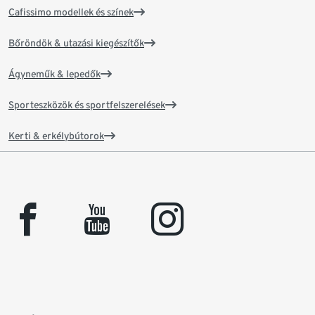
Cafissimo modellek és színek
Bőröndök & utazási kiegészítők
Ágyneműk & lepedők
Sporteszközök és sportfelszerelések
Kerti & erkélybútorok
facebook
youtube
instagram