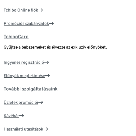
Tchibo Online fiók
Promóciós szabályzatok
TchiboCard
Gyűjtse a babszemeket és élvezze az exkluzív előnyöket.
Ingyenes regisztráció
Előnyök megtekintése
További szolgáltatásaink
Üzletek promóciói
Kávébár
Használati utasítások