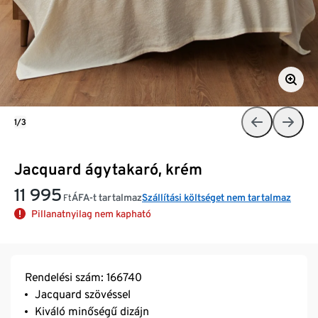
1/3
Jacquard ágytakaró, krém
11 995
ÁFA-t tartalmaz
Szállítási költséget nem tartalmaz
Ft
Pillanatnyilag nem kapható
Rendelési szám: 166740
Jacquard szövéssel
Kiváló minőségű dizájn