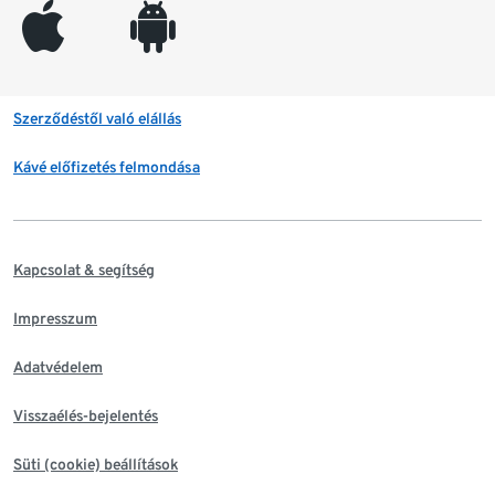
appleinc
android
Szerződéstől való elállás
Kávé előfizetés felmondása
Kapcsolat & segítség
Impresszum
Adatvédelem
Visszaélés-bejelentés
Süti (cookie) beállítások