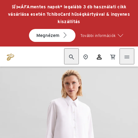
🛒✂️ÁFAmentes napok* legalább 3 db használati cikk
vásárlása esetén TchiboCard hűségkártyával & ingyenes
kiszállítás
Megnézem
További információk