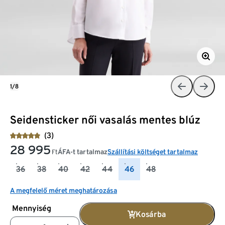
1/8
Seidensticker női vasalás mentes blúz
(3)
28 995
ÁFA-t tartalmaz
Szállítási költséget tartalmaz
Ft
36
38
40
42
44
46
48
A megfelelő méret meghatározása
Mennyiség
Kosárba