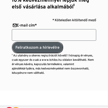
első vásárlása alkalmából¹
* Kötelezően kitöltendő mező
E-mail cím*
Feliratkozom a hírlevélre
¹ Az utalvány a sikeres regisztrációt követő 1 hónapig érvényes,
csak egyszer és csak a www.tchibo.hu oldalon beváltható. Nem
érvényes kávéra, kapszulás termékekre, valamint
ajándékkártyákra, más kedvezményekkel nem összevonható,
készpénzre nem váltható.