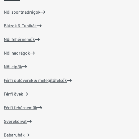
Női sportnadrágok
Blúzok & Tunikák
Női fehérneműk
Női nadrágok
Női cipők
Férfi pulóverek & melegítőfelsők
Férfi övek
Férfi fehérneműk
Gyerekdivat
Babaruhák