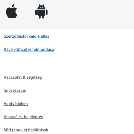
appleinc
android
Szerződéstől való elállás
Kávé előfizetés felmondása
Kapcsolat & segítség
Impresszum
Adatvédelem
Visszaélés-bejelentés
Süti (cookie) beállítások