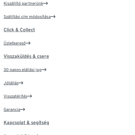
Kiszállító partnerünk
Szállítási cím módosítása
Click & Collect
Üzletkereső
Visszaküldés & csere
30 napos elállási jog
Jótállás
Visszatérítés
Garancia
Kapcsolat & segítség