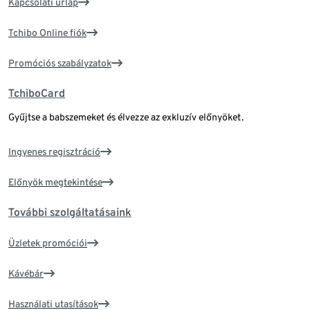
Kapcsolati űrlap
Tchibo Online fiók
Promóciós szabályzatok
TchiboCard
Gyűjtse a babszemeket és élvezze az exkluzív előnyöket.
Ingyenes regisztráció
Előnyök megtekintése
További szolgáltatásaink
Üzletek promóciói
Kávébár
Használati utasítások