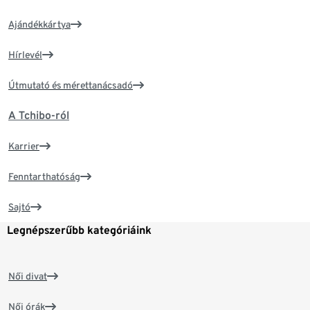
Ajándékkártya
Hírlevél
Útmutató és mérettanácsadó
A Tchibo-ról
Karrier
Fenntarthatóság
Sajtó
Legnépszerűbb kategóriáink
Női divat
Női órák