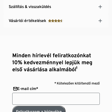
Szállítás & visszaküldés
Vásárlói értékelések
Minden hírlevél feliratkozónkat
10% kedvezménnyel lepjük meg
első vásárlása alkalmából¹
* Kötelezően kitöltendő mező
E-mail cím*
Feliratkozom a hírlevélre