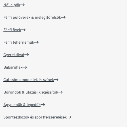
Női cipők
Férfi pulóverek & melegítőfelsők
Férfi övek
Férfi fehérneműk
Gyerekdivat
Babaruhák
Cafissimo modellek és színek
Bőröndök & utazási kiegészítők
Ágyneműk & lepedők
Sporteszközök és sportfelszerelések