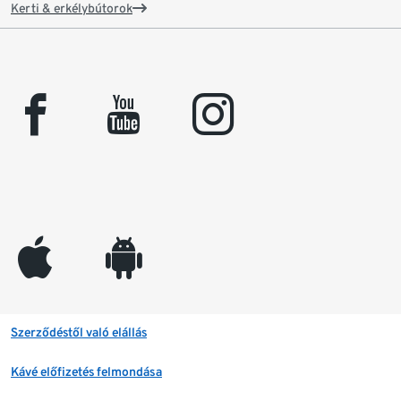
Kerti & erkélybútorok
facebook
youtube
instagram
appleinc
android
Szerződéstől való elállás
Kávé előfizetés felmondása