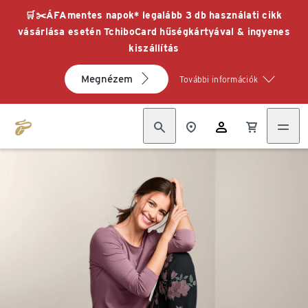
🛒✂️ÁFAmentes napok* legalább 3 db használati cikk
vásárlása esetén TchiboCard hűségkártyával & ingyenes
kiszállítás
Megnézem
További információk