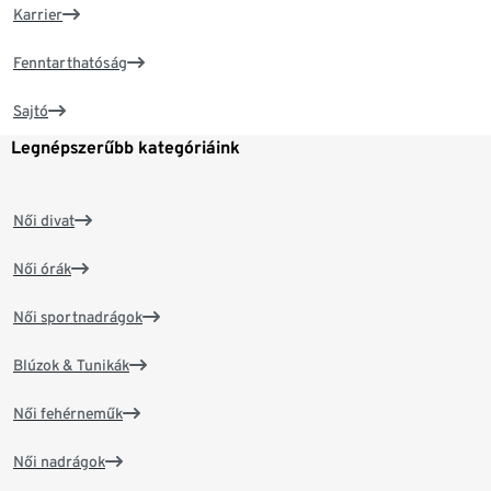
Karrier
Fenntarthatóság
Sajtó
Legnépszerűbb kategóriáink
Női divat
Női órák
Női sportnadrágok
Blúzok & Tunikák
Női fehérneműk
Női nadrágok