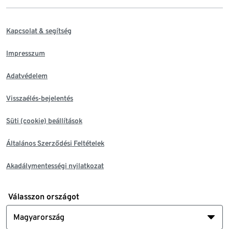
Kapcsolat & segítség
Impresszum
Adatvédelem
Visszaélés-bejelentés
Süti (cookie) beállítások
Általános Szerződési Feltételek
Akadálymentességi nyilatkozat
Válasszon országot
Magyarország