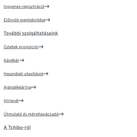
Ingyenes regisztráció
Előnyök megtekintése
További szolgáltatásaink
Üzletek promóciói
Kávébár
Használati utasítások
Ajándékkártya
Hírlevél
Útmutató és mérettanácsadó
A Tchibo-ról