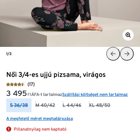
1/3
Női 3/4-es ujjú pizsama, virágos
(17)
3 495
ÁFA-t tartalmaz
Szállítási költséget nem tartalmaz
Ft
S 36/38
M 40/42
L 44/46
XL 48/50
A megfelelő méret meghatározása
Pillanatnyilag nem kapható