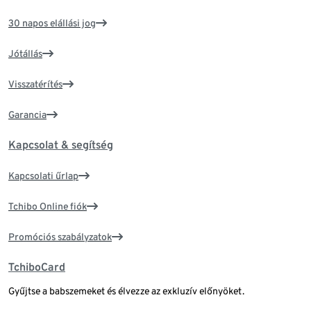
30 napos elállási jog
Jótállás
Visszatérítés
Garancia
Kapcsolat & segítség
Kapcsolati űrlap
Tchibo Online fiók
Promóciós szabályzatok
TchiboCard
Gyűjtse a babszemeket és élvezze az exkluzív előnyöket.