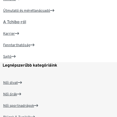
Útmutató és mérettanácsadó
A Tchibo-ról
Karrier
Fenntarthatóság
Sajtó
Legnépszerűbb kategóriáink
Női divat
Női órák
Női sportnadrágok