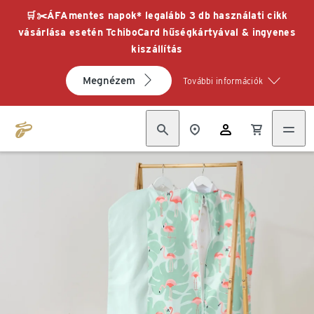
🛒✂️ÁFAmentes napok* legalább 3 db használati cikk
vásárlása esetén TchiboCard hűségkártyával & ingyenes
kiszállítás
Megnézem
További információk