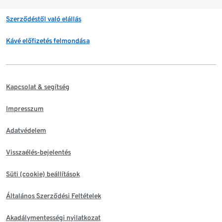
Szerződéstől való elállás
Kávé előfizetés felmondása
Kapcsolat & segítség
Impresszum
Adatvédelem
Visszaélés-bejelentés
Süti (cookie) beállítások
Általános Szerződési Feltételek
Akadálymentességi nyilatkozat