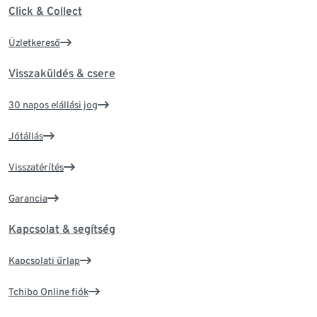
Click & Collect
Üzletkereső
Visszaküldés & csere
30 napos elállási jog
Jótállás
Visszatérítés
Garancia
Kapcsolat & segítség
Kapcsolati űrlap
Tchibo Online fiók