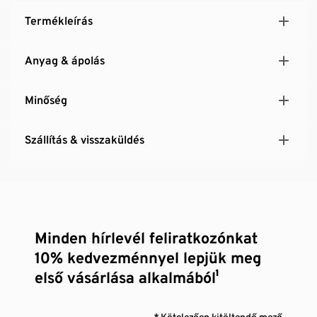
Termékleírás
Anyag & ápolás
Minőség
Szállítás & visszaküldés
Minden hírlevél feliratkozónkat
10% kedvezménnyel lepjük meg
első vásárlása alkalmából¹
* Kötelezően kitöltendő mező