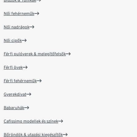
Blúzok & Tunikák
Női fehérneműk
Női nadrágok
Női cipők
Férfi pulóverek & melegítőfelsők
Férfi övek
Férfi fehérneműk
Gyerekdivat
Babaruhák
Cafissimo modellek és színek
Bőröndök & utazási kiegészítők