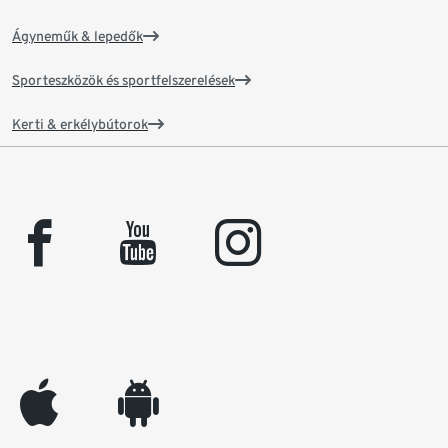
Ágyneműk & lepedők
Sporteszközök és sportfelszerelések
Kerti & erkélybútorok
facebook
youtube
instagram
appleinc
android