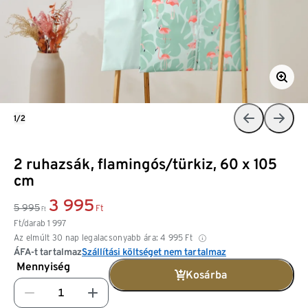
1/2
2 ruhazsák, flamingós/türkiz, 60 x 105
cm
3 995
5 995
Ft
Ft
Ft/darab
1 997
Az elmúlt 30 nap legalacsonyabb ára:
4 995
Ft
ÁFA-t tartalmaz
Szállítási költséget nem tartalmaz
Mennyiség
Kosárba