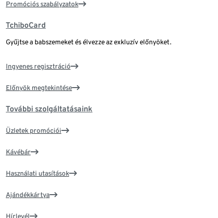
Promóciós szabályzatok
TchiboCard
Gyűjtse a babszemeket és élvezze az exkluzív előnyöket.
Ingyenes regisztráció
Előnyök megtekintése
További szolgáltatásaink
Üzletek promóciói
Kávébár
Használati utasítások
Ajándékkártya
Hírlevél