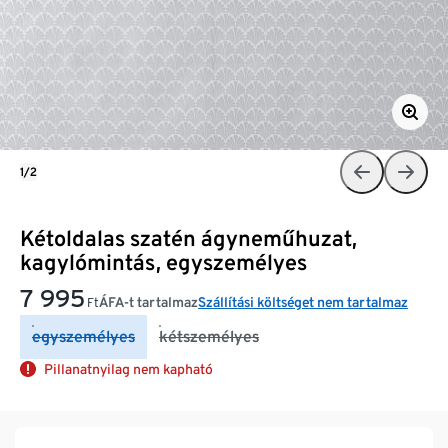
1/2
Kétoldalas szatén ágyneműhuzat,
kagylómintás, egyszemélyes
7 995
ÁFA-t tartalmaz
Szállítási költséget nem tartalmaz
Ft
egyszemélyes
kétszemélyes
Pillanatnyilag nem kapható