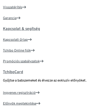
Visszatérítés
Garancia
Kapcsolat & segítség
Kapcsolati űrlap
Tchibo Online fiók
Promóciós szabályzatok
TchiboCard
Gyűjtse a babszemeket és élvezze az exkluzív előnyöket.
Ingyenes regisztráció
Előnyök megtekintése