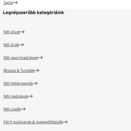
Sajtó
Legnépszerűbb kategóriáink
Női divat
Női órák
Női sportnadrágok
Blúzok & Tunikák
Női fehérneműk
Női nadrágok
Női cipők
Férfi pulóverek & melegítőfelsők