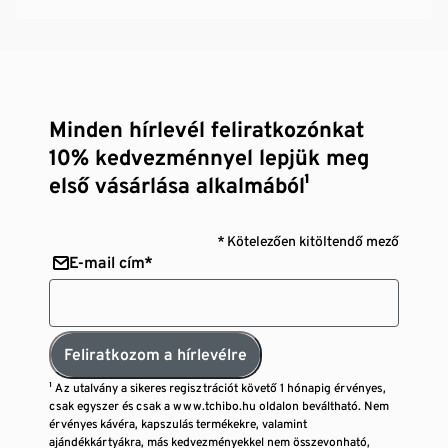
Minden hírlevél feliratkozónkat
10% kedvezménnyel lepjük meg
első vásárlása alkalmából¹
* Kötelezően kitöltendő mező
E-mail cím*
Feliratkozom a hírlevélre
¹ Az utalvány a sikeres regisztrációt követő 1 hónapig érvényes,
csak egyszer és csak a www.tchibo.hu oldalon beváltható. Nem
érvényes kávéra, kapszulás termékekre, valamint
ajándékkártyákra, más kedvezményekkel nem összevonható,