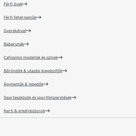
Férfi övek
Férfi fehérneműk
Gyerekdivat
Babaruhák
Cafissimo modellek és színek
Bőröndök & utazási kiegészítők
Ágyneműk & lepedők
Sporteszközök és sportfelszerelések
Kerti & erkélybútorok