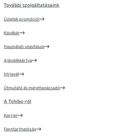
További szolgáltatásaink
Üzletek promóciói
Kávébár
Használati utasítások
Ajándékkártya
Hírlevél
Útmutató és mérettanácsadó
A Tchibo-ról
Karrier
Fenntarthatóság