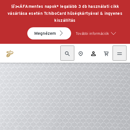
🛒✂️ÁFAmentes napok* legalább 3 db használati cikk
vásárlása esetén TchiboCard hűségkártyával & ingyenes
kiszállítás
Megnézem
További információk