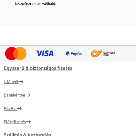
készpénzre nem váltható.
Egyszerű & biztonságos fizetés
Utánvét
Bankkártya
PayPal
Előrefizetés
Szállítás & kézbesítés